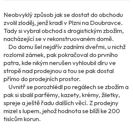
Neobvyklý způsob jak se dostat do obchodu
zvolil zloděj, jenž kradl v Plzni na Doubravce.
Tady si vybral obchod s drogistickým zbožím,
nacházející se v rekonstruovaném domě.
Do domu šel nejdřív zadními dveřmi, u nichž
rozlomil zámek, pak pokračoval do prvního
patra, kde nikým nerušen vyhloubil díru ve
stropě nad prodejnou a tou se pak dostal
přímo do prodejních prostor.
Uvnitř se porozhlédl po regálech se zbožím a
pak si sbalil parfémy, kazety, krémy, žiletky,
spreje a ještě řadu dalších věcí. Z prodejny
mizel s lupem, jehož hodnota se blíží ke 200
tisícům korun.