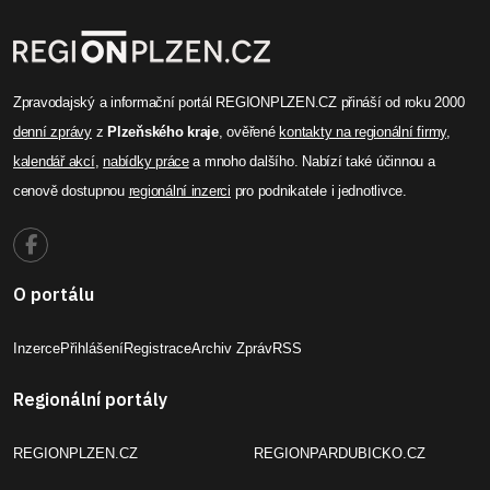
Zpravodajský a informační portál REGIONPLZEN.CZ přináší od roku 2000
denní zprávy
z
Plzeňského kraje
, ověřené
kontakty na regionální firmy
,
kalendář akcí
,
nabídky práce
a mnoho dalšího. Nabízí také účinnou a
cenově dostupnou
regionální inzerci
pro podnikatele i jednotlivce.
O portálu
Inzerce
Přihlášení
Registrace
Archiv Zpráv
RSS
Regionální portály
REGIONPLZEN.CZ
REGIONPARDUBICKO.CZ