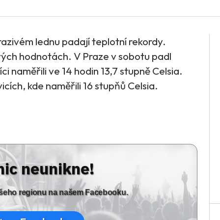
mrazivém lednu padají teplotní rekordy.
vých hodnotách. V Praze v sobotu padl
ci naměřili ve 14 hodin 13,7 stupně Celsia.
icích, kde naměřili 16 stupňů Celsia.
nic neunikne!
vašeho regionu na našem Facebooku.