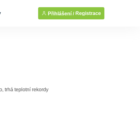
y
Registrace
Přihlášení /