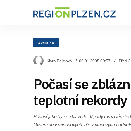
Aktuálně
Klára Faistová
09.01.2005 09:57
Před 2
Počasí se zblázni
teplotní rekordy
Počasí jako by se zbláznilo. V jindy mrazivém ledn
Ovšem ne v mínusových, ale v plusových hodnot