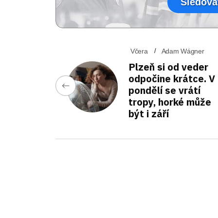
Sledova
Včera
Adam Wágner
Plzeň si od veder
odpočine krátce. V
pondělí se vrátí
tropy, horké může
být i září