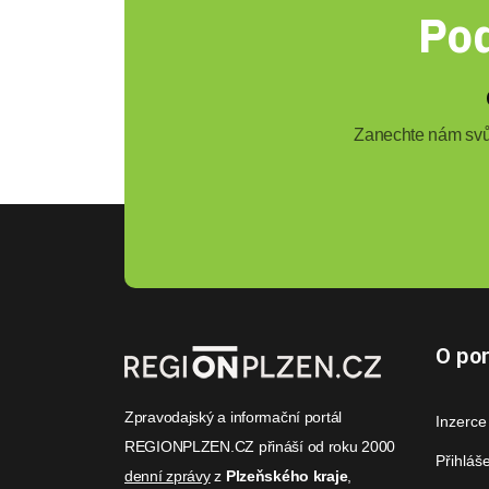
Pod
Zanechte nám svůj
O por
Zpravodajský a informační portál
Inzerce
REGIONPLZEN.CZ přináší od roku 2000
Přihláš
denní zprávy
z
Plzeňského kraje
,