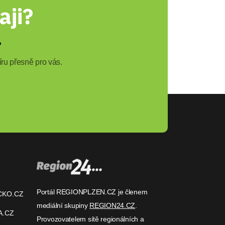
aji?
?
ru přesně pro vás.
Portál REGIONPLZEN.CZ je členem
CKO.CZ
mediální skupiny
REGION24.CZ
.
A.CZ
Provozovatelem sítě regionálních a