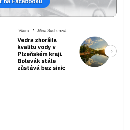
t na Facebooku
Včera
Jiřina Suchorová
Vedra zhoršila
kvalitu vody v
Plzeňském kraji.
Bolevák stále
zůstává bez sinic