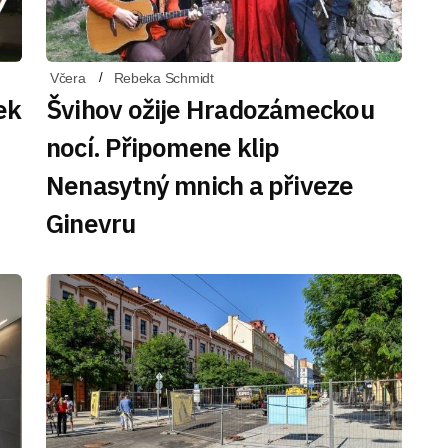
Včera
Rebeka Schmidt
ek
Švihov ožije Hradozámeckou
nocí. Připomene klip
Nenasytný mnich a přiveze
Ginevru