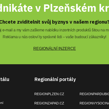
nikáte v Plzeňském kr
Chcete zviditelnit svůj byznys v našem regionu
 e-mail a my vám zašleme nabídku inzertních produktů šitou na mí
Reklama u nás osloví ty správné lidi – vaše budoucí zákazníky!
REGIONÁLNÍ INZERCE
tálu
Regionální portály
REGIONPLZEN.CZ
REGIONPARDUBI
ení
REGIONZAPAD.CZ
REGIONVYSOCIN