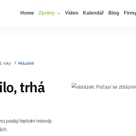
Home
Zprávy
Video
Kalendář
Blog
Firm
1 roky
Aktuálně
lo, trhá
u padají teplotní rekordy.
ách.