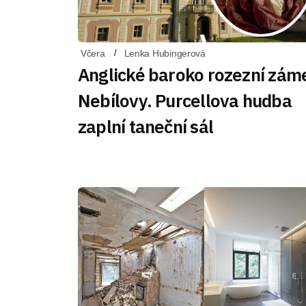
Včera
Lenka Hubingerová
Anglické baroko rozezní zám
Nebílovy. Purcellova hudba
zaplní taneční sál