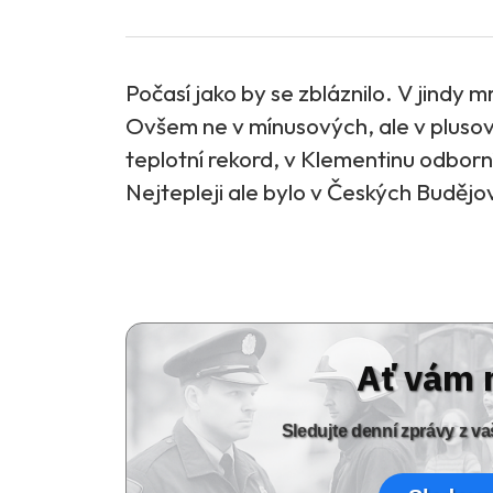
Počasí jako by se zbláznilo. V jindy 
Ovšem ne v mínusových, ale v pluso
teplotní rekord, v Klementinu odborní
Nejtepleji ale bylo v Českých Budějov
Ať vám 
Sledujte denní zprávy z 