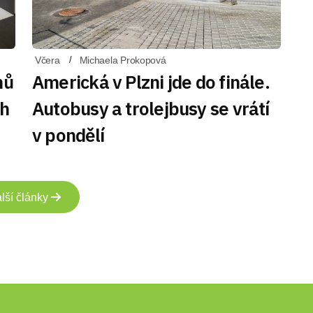
Včera
Michaela Prokopová
nů
Americká v Plzni jde do finále.
ch
Autobusy a trolejbusy se vrátí
v pondělí
lší články