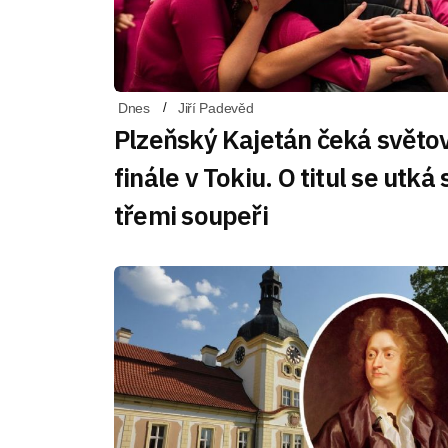
Dnes
Jiří Padevěd
Plzeňský Kajetán čeká světo
finále v Tokiu. O titul se utká 
třemi soupeři