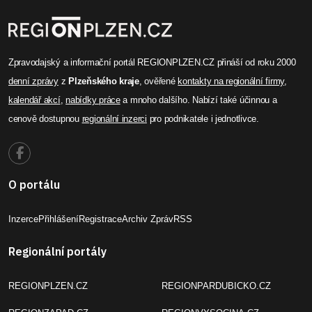
Zpravodajský a informační portál REGIONPLZEN.CZ přináší od roku 2000
denní zprávy
z
Plzeňského kraje
, ověřené
kontakty na regionální firmy
,
kalendář akcí
,
nabídky práce
a mnoho dalšího. Nabízí také účinnou a
cenově dostupnou
regionální inzerci
pro podnikatele i jednotlivce.
O portálu
Inzerce
Přihlášení
Registrace
Archiv Zpráv
RSS
Regionální portály
REGIONPLZEN.CZ
REGIONPARDUBICKO.CZ