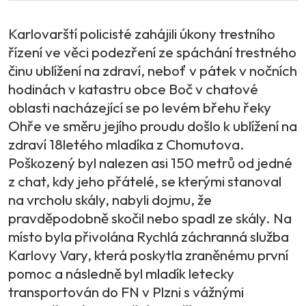
Karlovarští policisté zahájili úkony trestního
řízení ve věci podezření ze spáchání trestného
činu ublížení na zdraví, neboť v pátek v nočních
hodinách v katastru obce Boč v chatové
oblasti nacházející se po levém břehu řeky
Ohře ve směru jejího proudu došlo k ublížení na
zdraví 18letého mladíka z Chomutova.
Poškozený byl nalezen asi 150 metrů od jedné
z chat, kdy jeho přátelé, se kterými stanoval
na vrcholu skály, nabyli dojmu, že
pravděpodobně skočil nebo spadl ze skály. Na
místo byla přivolána Rychlá záchranná služba
Karlovy Vary, která poskytla zraněnému první
pomoc a následně byl mladík letecky
transportován do FN v Plzni s vážnými