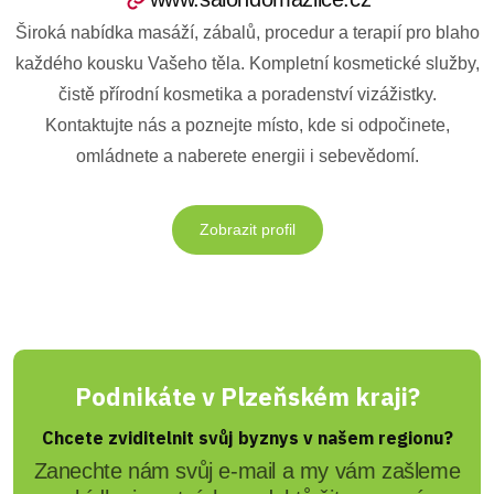
Široká nabídka masáží, zábalů, procedur a terapií pro blaho
každého kousku Vašeho těla. Kompletní kosmetické služby,
čistě přírodní kosmetika a poradenství vizážistky.
Kontaktujte nás a poznejte místo, kde si odpočinete,
omládnete a naberete energii i sebevědomí.
Zobrazit profil
Podnikáte v Plzeňském kraji?
Chcete zviditelnit svůj byznys v našem regionu?
Zanechte nám svůj e-mail a my vám zašleme