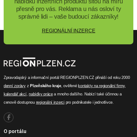
nabídku inzertních produktů šitou na míru
přesně pro vás. Reklama u nás osloví ty
správné lidi – vaše budoucí zákazníky!
REGIONÁLNÍ INZERCE
Zpravodajský a informační portál REGIONPLZEN.CZ přináší od roku 2000
denní zprávy
z
Plzeňského kraje
, ověřené
kontakty na regionální firmy
,
kalendář akcí
,
nabídky práce
a mnoho dalšího. Nabízí také účinnou a
cenově dostupnou
regionální inzerci
pro podnikatele i jednotlivce.
O portálu