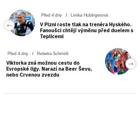
Před 4 dny
Lenka Hubingerová
V Plzni roste tlak na trenéra Hyského.
Fanoušci chtějí výměnu před duelem s
Teplicemi
Před 4 dny
Rebeka Schmidt
Viktorka zná možnou cestu do
Evropské ligy. Narazí na Beer Ševu,
nebo Crvenou zvezdu