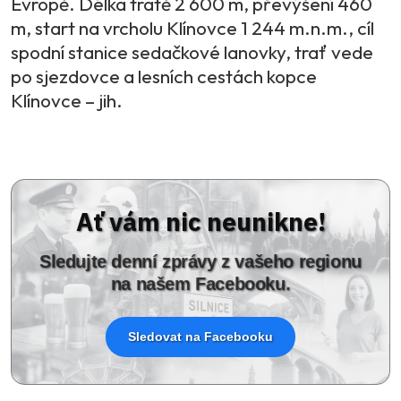
Evropě. Délka tratě 2 600 m, převýšení 460
m, start na vrcholu Klínovce 1 244 m.n.m., cíl
spodní stanice sedačkové lanovky, trať vede
po sjezdovce a lesních cestách kopce
Klínovce – jih.
Ať vám nic neunikne!
Sledujte denní zprávy z vašeho regionu
na našem Facebooku.
Sledovat na Facebooku