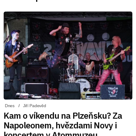
Dnes
Jiří Padevěd
Kam o víkendu na Plzeňsku? Za
Napoleonem, hvězdami Novy i
koncertem v Atommuzeu