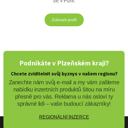
SE v Plzni.
Zobrazit profil
Podnikáte v Plzeňském kraji?
Chcete zviditelnit svůj byznys v našem regionu?
Zanechte nám svůj e-mail a my vám zašleme
nabídku inzertních produktů šitou na míru
přesně pro vás. Reklama u nás osloví ty
správné lidi – vaše budoucí zákazníky!
REGIONÁLNÍ INZERCE