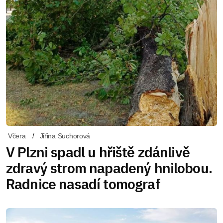
Včera
Jiřina Suchorová
V Plzni spadl u hřiště zdánlivě
zdravý strom napadený hnilobou.
Radnice nasadí tomograf