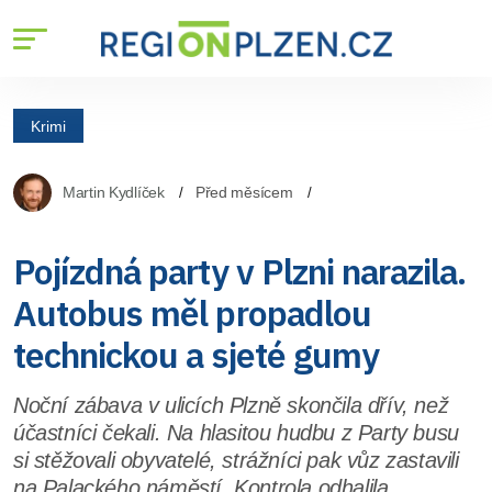
Krimi
Martin Kydlíček
Před měsícem
Pojízdná party v Plzni narazila.
Autobus měl propadlou
technickou a sjeté gumy
Noční zábava v ulicích Plzně skončila dřív, než
účastníci čekali. Na hlasitou hudbu z Party busu
si stěžovali obyvatelé, strážníci pak vůz zastavili
na Palackého náměstí. Kontrola odhalila