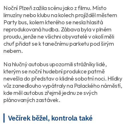
Noční Plzeň zažila scénu jako z filmu. Místo
limuzíny nebo klubu na kolech projížděl městem
Party bus, kolem kterého se nesla hlasitá
reprodukovaná hudba. Zábava byla v plném
proudu, jenže ne všichni obyvatelé v okolí měli
chuť přidat se k tanečnímu parketu pod širým
nebem.
Na hlučný autobus upozornili strážníky lidé,
kterým se noční hudební produkce patrně
nevešla do představ o klidné sobotní noci. Hlídky
vůz zanedlouho vypátraly na Palackého náměstí,
kde měl autobus zřejmě jednu ze svých
plánovaných zastávek.
Večírek běžel, kontrola také