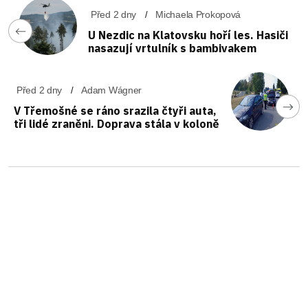
Před 2 dny
Michaela Prokopová
U Nezdic na Klatovsku hoří les. Hasiči
nasazují vrtulník s bambivakem
Před 2 dny
Adam Wágner
V Třemošné se ráno srazila čtyři auta,
tři lidé zraněni. Doprava stála v koloně