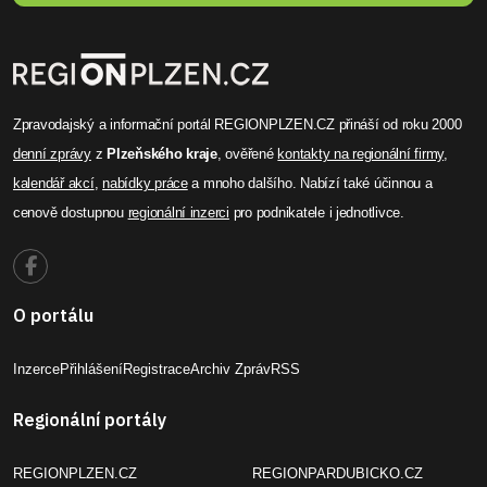
Zpravodajský a informační portál REGIONPLZEN.CZ přináší od roku 2000
denní zprávy
z
Plzeňského kraje
, ověřené
kontakty na regionální firmy
,
kalendář akcí
,
nabídky práce
a mnoho dalšího. Nabízí také účinnou a
cenově dostupnou
regionální inzerci
pro podnikatele i jednotlivce.
O portálu
Inzerce
Přihlášení
Registrace
Archiv Zpráv
RSS
Regionální portály
REGIONPLZEN.CZ
REGIONPARDUBICKO.CZ