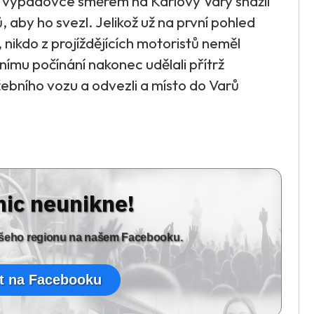
na výpadovce směrem na Karlovy Vary snažil
 aby ho svezl. Jelikož už na první pohled
 nikdo z projíždějících motoristů neměl
nímu počínání nakonec udělali přítrž
lužebního vozu a odvezli a místo do Varů
nic neunikne!
vašeho regionu na našem Facebooku.
t na Facebooku