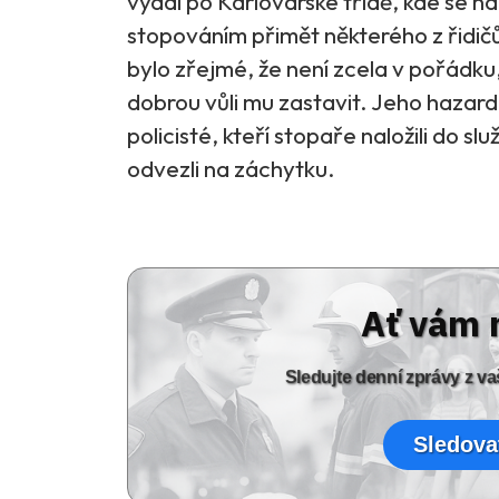
vydal po Karlovarské třídě, kde se 
stopováním přimět některého z řidičů,
bylo zřejmé, že není zcela v pořádku,
dobrou vůli mu zastavit. Jeho hazard
policisté, kteří stopaře naložili do s
odvezli na záchytku.
Ať vám 
Sledujte denní zprávy z 
Sledova