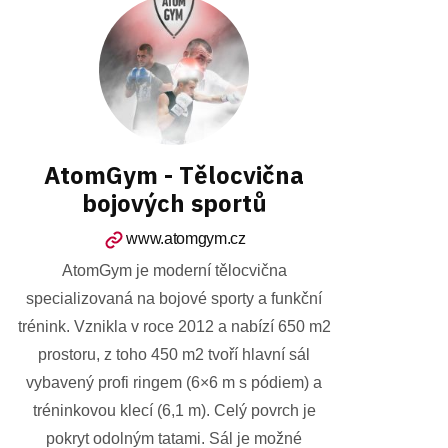
AtomGym - Tělocvična
bojových sportů
www.atomgym.cz
AtomGym je moderní tělocvična
specializovaná na bojové sporty a funkční
trénink. Vznikla v roce 2012 a nabízí 650 m2
prostoru, z toho 450 m2 tvoří hlavní sál
vybavený profi ringem (6×6 m s pódiem) a
tréninkovou klecí (6,1 m). Celý povrch je
pokryt odolným tatami. Sál je možné