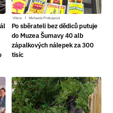
Včera
Michaela Prokopová
ál
Po sběrateli bez dědiců putuje
do Muzea Šumavy 40 alb
zápalkových nálepek za 300
o
tisíc