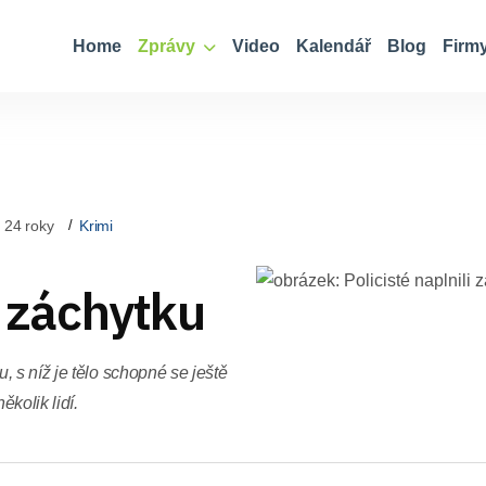
Home
Zprávy
Video
Kalendář
Blog
Firm
 24 roky
Krimi
i záchytku
 s níž je tělo schopné se ještě
kolik lidí.