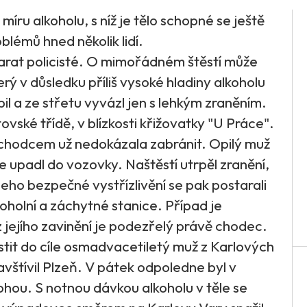
ru alkoholu, s níž je tělo schopné se ještě
blémů hned několik lidí.
arat policisté. O mimořádném štěstí může
ý v důsledku příliš vysoké hladiny alkoholu
il a ze střetu vyvázl jen s lehkým zraněním.
vské třídě, v blízkosti křižovatky "U Práce".
 chodcem už nedokázala zabránit. Opilý muž
e upadl do vozovky. Naštěstí utrpěl zranění,
 jeho bezpečné vystřízlivění se pak postarali
lkoholní a záchytné stanice. Případ je
 jejího zavinění je podezřelý právě chodec.
it do cíle osmadvacetiletý muž z Karlových
vštívil Plzeň. V pátek odpoledne byl v
ohou. S notnou dávkou alkoholu v těle se