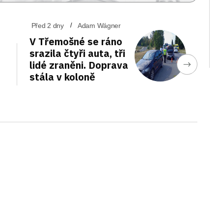
Před 2 dny
Adam Wágner
V Třemošné se ráno
srazila čtyři auta, tři
lidé zraněni. Doprava
stála v koloně