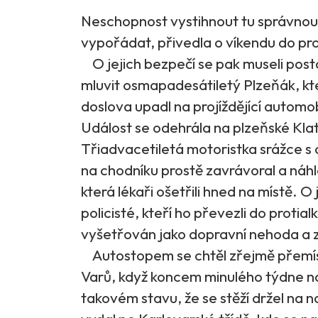
Neschopnost vystihnout tu správnou mí
vypořádat, přivedla o víkendu do pro
O jejich bezpečí se pak museli post
mluvit osmapadesátiletý Plzeňák, kter
doslova upadl na projíždějící automob
Událost se odehrála na plzeňské Klato
Třiadvacetiletá motoristka srážce s
na chodníku prostě zavrávoral a náhl
která lékaři ošetřili hned na místě. O
policisté, kteří ho převezli do protia
vyšetřován jako dopravní nehoda a z
Autostopem se chtěl zřejmě přemíst
Varů, když koncem minulého týdne na
takovém stavu, že se stěží držel na n