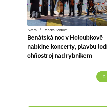
Včera
Rebeka Schmidt
Benátská noc v Holoubkově
nabídne koncerty, plavbu lodí
ohňostroj nad rybníkem
Da