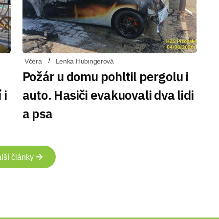
Včera
Lenka Hubingerová
Požár u domu pohltil pergolu i
 i
auto. Hasiči evakuovali dva lidi
a psa
lší články