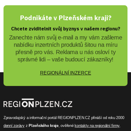
Podnikáte v Plzeňském kraji?
Chcete zviditelnit svůj byznys v našem regionu?
Zanechte nám svůj e-mail a my vám zašleme
nabídku inzertních produktů šitou na míru
přesně pro vás. Reklama u nás osloví ty
správné lidi – vaše budoucí zákazníky!
REGIONÁLNÍ INZERCE
Zpravodajský a informační portál REGIONPLZEN.CZ přináší od roku 2000
denní zprávy
z
Plzeňského kraje
, ověřené
kontakty na regionální firmy
,