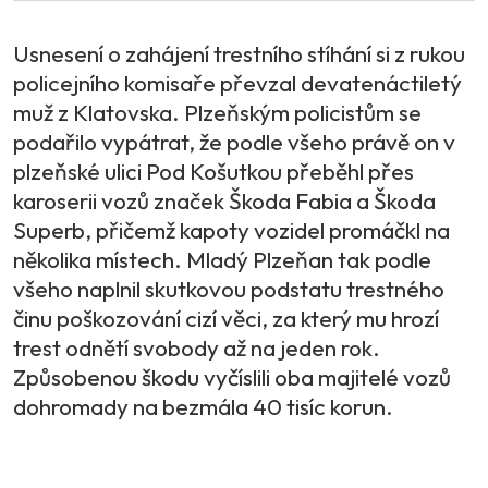
Usnesení o zahájení trestního stíhání si z rukou
policejního komisaře převzal devatenáctiletý
muž z Klatovska. Plzeňským policistům se
podařilo vypátrat, že podle všeho právě on v
plzeňské ulici Pod Košutkou přeběhl přes
karoserii vozů značek Škoda Fabia a Škoda
Superb, přičemž kapoty vozidel promáčkl na
několika místech. Mladý Plzeňan tak podle
všeho naplnil skutkovou podstatu trestného
činu poškozování cizí věci, za který mu hrozí
trest odnětí svobody až na jeden rok.
Způsobenou škodu vyčíslili oba majitelé vozů
dohromady na bezmála 40 tisíc korun.