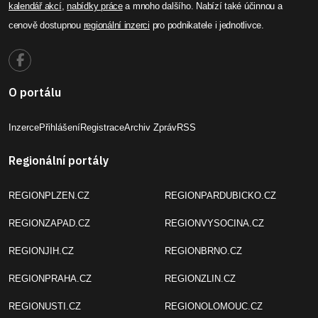
kalendář akcí
,
nabídky práce
a mnoho dalšího. Nabízí také účinnou a
cenově dostupnou
regionální inzerci
pro podnikatele i jednotlivce.
O portálu
Inzerce
Přihlášení
Registrace
Archiv Zpráv
RSS
Regionální portály
REGIONPLZEN.CZ
REGIONPARDUBICKO.CZ
REGIONZAPAD.CZ
REGIONVYSOCINA.CZ
REGIONJIH.CZ
REGIONBRNO.CZ
REGIONPRAHA.CZ
REGIONZLIN.CZ
REGIONUSTI.CZ
REGIONOLOMOUC.CZ