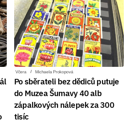
Včera
Michaela Prokopová
ál
Po sběrateli bez dědiců putuje
do Muzea Šumavy 40 alb
zápalkových nálepek za 300
o
tisíc