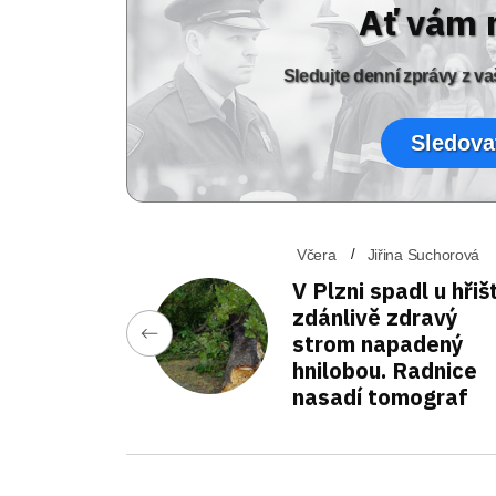
Ať vám 
Sledujte denní zprávy z 
Sledova
Včera
Jiřina Suchorová
V Plzni spadl u hřiš
zdánlivě zdravý
strom napadený
hnilobou. Radnice
nasadí tomograf