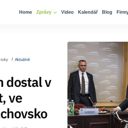
Home
Zprávy
Video
Kalendář
Blog
Firm
 roky
Aktuálně
 dostal v
t, ve
achovsko