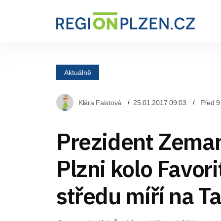
Aktuálně
Klára Faistová
25.01.2017 09:03
Před 9
Prezident Zeman
Plzni kolo Favori
středu míří na T