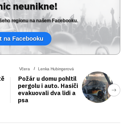
nic neunikne!
vašeho regionu na našem Facebooku.
t na Facebooku
Včera
Lenka Hubingerová
tě
Požár u domu pohltil
pergolu i auto. Hasiči
evakuovali dva lidi a
psa