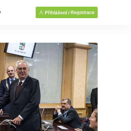
y
Registrace
Přihlášení /