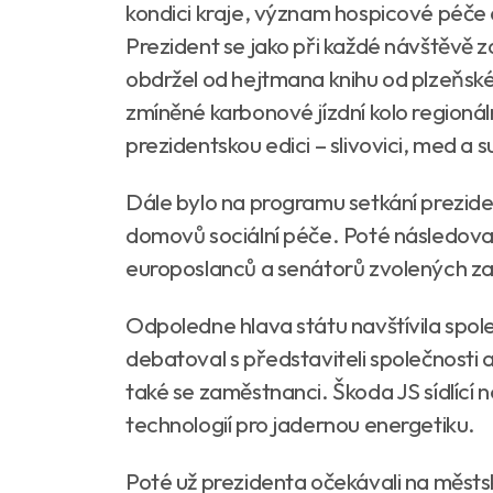
kondici kraje, význam hospicové péče 
Prezident se jako při každé návštěvě z
obdržel od hejtmana knihu od plzeňské
zmíněné karbonové jízdní kolo regionál
prezidentskou edici – slivovici, med a 
Dále bylo na programu setkání prezide
domovů sociální péče. Poté následoval
europoslanců a senátorů zvolených za 
Odpoledne hlava státu navštívila spol
debatoval s představiteli společnosti a
také se zaměstnanci. Škoda JS sídlící
technologií pro jadernou energetiku.
Poté už prezidenta očekávali na měst