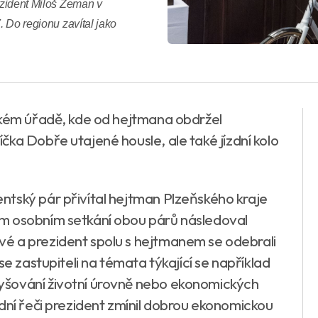
rezident Miloš Zeman v
. Do regionu zavítal jako
ském úřadě, kde od hejtmana obdržel
ka Dobře utajené housle, ale také jízdní kolo
tský pár přivítal hejtman Plzeňského kraje
m osobním setkání obou párů následoval
é a prezident spolu s hejtmanem se odebrali
se zastupiteli na témata týkající se například
yšování životní úrovně nebo ekonomických
dní řeči prezident zmínil dobrou ekonomickou