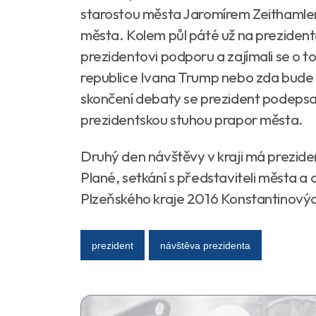
starostou města Jaromírem Zeithamlem 
města. Kolem půl páté už na prezidenta
prezidentovi podporu a zajímali se o t
republice Ivana Trump nebo zda bude
skončení debaty se prezident podepsa
prezidentskou stuhou prapor města.
Druhý den návštěvy v kraji má prezi
Plané, setkání s představiteli města 
Plzeňského kraje 2016 Konstantinových
prezident
návštěva prezidenta