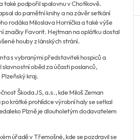
a také podpořil spalovnu v Chotíkově.
apsal do pamětní knihy a na závěr setkání
ho rodáka Miloslava Horníčka a také výše
ní značky Favorit. Hejtman na oplátku dostal
sušené houby z lánských strání.
nta s vybranými představiteli hospiců a
 slavnostní oběd za účasti poslanců,
Plzeňský kraj.
ečnost Škoda JS, a.s., kde Miloš Zeman
 po krátké prohlídce výrobní haly se setkal
 nedaleko Plzně je dlouholetým dodavatelem
ském úřadě v Třemošné, kde se pozdravil se