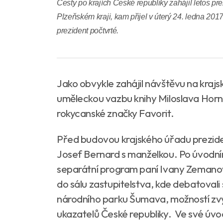
Cesty po krajích České republiky zahájil letos p
Plzeňském kraji, kam přijel v úterý 24. ledna 2017
prezident počtvrté.
Jako obvykle zahájil návštěvu na kraj
uměleckou vazbu knihy Miloslava Horníč
rokycanské značky Favorit.
Před budovou krajského úřadu preziden
Josef Bernard s manželkou. Po úvodní
separátní program paní Ivany Zemanov
do sálu zastupitelstva, kde debatovali 
národního parku Šumava, možností zv
ukazatelů České republiky. Ve své úvo