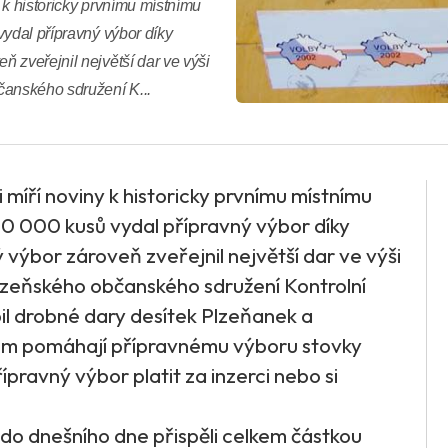
 k historicky prvnímu místnímu
vydal přípravný výbor díky
 zveřejnil největší dar ve výši
čanského sdružení K...
 míří noviny k historicky prvnímu místnímu
70 000 kusů vydal přípravný výbor díky
výbor zároveň zveřejnil největší dar ve výši
lzeňského občanského sdružení Kontrolní
il drobné dary desítek Plzeňanek a
em pomáhají přípravnému výboru stovky
ravný výbor platit za inzerci nebo si
 do dnešního dne přispěli celkem částkou