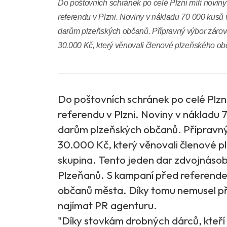
Do poštovních schránek po celé Plzni míří noviny
referendu v Plzni. Noviny v nákladu 70 000 kusů 
darům plzeňských občanů. Přípravný výbor zároveň
30.000 Kč, který věnovali členové plzeňského ob
Do poštovních schránek po celé Plzni
referendu v Plzni. Noviny v nákladu 
darům plzeňských občanů. Přípravný 
30.000 Kč, který věnovali členové p
skupina. Tento jeden dar zdvojnásob
Plzeňanů. S kampaní před referend
občanů města. Díky tomu nemusel příp
najímat PR agenturu.
"Díky stovkám drobných dárců, kteří