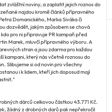
 zvláštní noviny, a zaplatit jejich roznos do
Plzeňané najdou kromě článků přípravného
 Petra Domanického, Marka Siváka či
hou dozvědět, jakým způsobem se chová
kdo pro ni připravuje PR kampaň před
rtin Marek, mluvčí přípravného výboru. A
arevných stran a jsou zdarma pro každou
ší kampani, který nás včetně roznosu do
un. Slibujeme si od novin pro všechny
stanou i k lidem, kteří jich doposud mají
stnit."
drobných dárců celkovou částkou 43.771 Kč.
ek, žádný z drobných darů pak nepřekročil