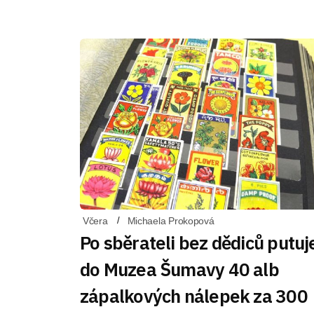
Včera
Michaela Prokopová
Po sběrateli bez dědiců putuj
do Muzea Šumavy 40 alb
zápalkových nálepek za 300