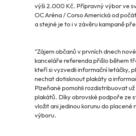
výši 2.000 Kč. Přípravný výbor ve s
OC Aréna / Corso Americká od počát
a stejné je to i v závěru kampaně p
"Zájem občanů v prvních dnech novéh
kanceláře referenda přišlo během t
kteří si vyzvedli informační letáčky, 
nechat dotisknout plakáty a informa
Plzeňané pomohli rozdistribuovat už
plakátů. Díky obrovské podpoře ze 
vložit ani jedinou korunu do placené 
výboru.