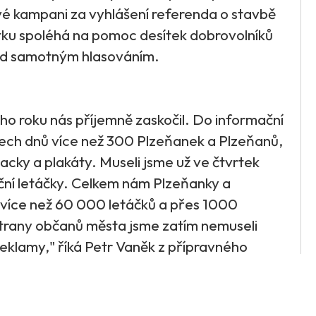
vé kampani za vyhlášení referenda o stavbě
ku spoléhá na pomoc desítek dobrovolníků
řed samotným hlasováním.
o roku nás příjemně zaskočil. Do informační
řech dnů více než 300 Plzeňanek a Plzeňanů,
placky a plakáty. Museli jsme už ve čtvrtek
ční letáčky. Celkem nám Plzeňanky a
 více než 60 000 letáčků a přes 1000
strany občanů města jsme zatím nemuseli
reklamy," říká Petr Vaněk z přípravného