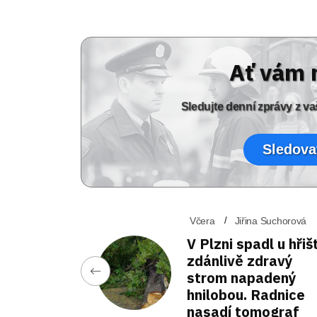
Ať vám 
Sledujte denní zprávy z 
Sledova
Včera
Jiřina Suchorová
V Plzni spadl u hřiš
zdánlivě zdravý
strom napadený
hnilobou. Radnice
nasadí tomograf