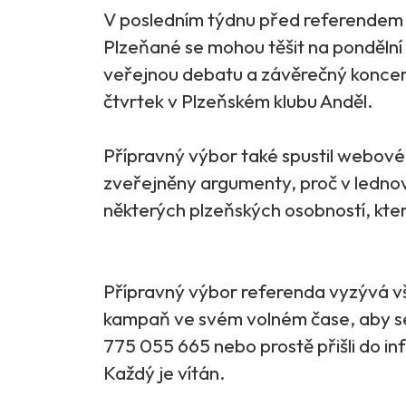
V posledním týdnu před referendem c
Plzeňané se mohou těšit na pondělní
veřejnou debatu a závěrečný koncert
čtvrtek v Plzeňském klubu Anděl.
Přípravný výbor také spustil webov
zveřejněny argumenty, proč v ledn
některých plzeňských osobností, kte
Přípravný výbor referenda vyzývá vš
kampaň ve svém volném čase, aby s
775 055 665 nebo prostě přišli do in
Každý je vítán.