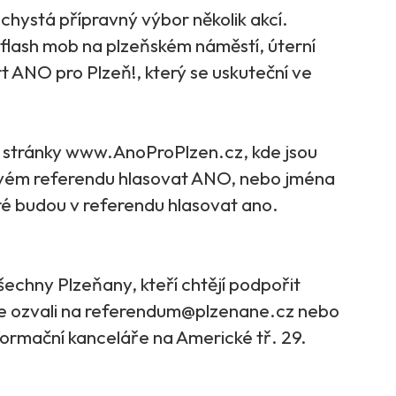
hystá přípravný výbor několik akcí.
 flash mob na plzeňském náměstí, úterní
 ANO pro Plzeň!, který se uskuteční ve
é stránky www.AnoProPlzen.cz, kde jsou
ovém referendu hlasovat ANO, nebo jména
ré budou v referendu hlasovat ano.
echny Plzeňany, kteří chtějí podpořit
e ozvali na referendum@plzenane.cz nebo
formační kanceláře na Americké tř. 29.