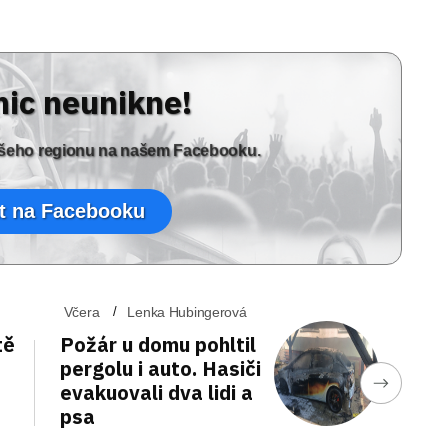
nic neunikne!
vašeho regionu na našem Facebooku.
t na Facebooku
Včera
Lenka Hubingerová
tě
Požár u domu pohltil
pergolu i auto. Hasiči
evakuovali dva lidi a
psa