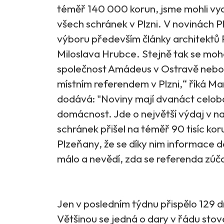
téměř 140 000 korun, jsme mohli vydat
všech schránek v Plzni. V novinách 
výboru především články architektů
Miloslava Hrubce. Stejně tak se mo
společnost Amádeus v Ostravě nebo 
místním referendem v Plzni,“ říká Ma
dodává: "Noviny mají dvanáct celob
domácnost. Jde o největší výdaj v na
schránek přišel na téměř 90 tisíc kor
Plzeňany, že se díky nim informace do
málo a nevědí, zda se referenda zúča
Jen v posledním týdnu přispělo 129 
Většinou se jedná o dary v řádu stov