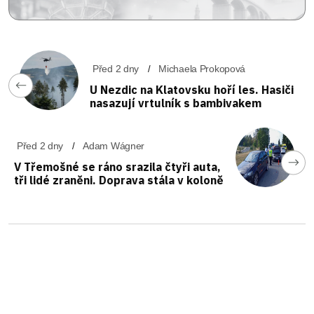
Před 2 dny
Michaela Prokopová
U Nezdic na Klatovsku hoří les. Hasiči
nasazují vrtulník s bambivakem
Před 2 dny
Adam Wágner
V Třemošné se ráno srazila čtyři auta,
tři lidé zraněni. Doprava stála v koloně