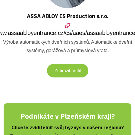
ASSA ABLOY ES Production s.r.o.
w.assaabloyentrance.cz/cs/aaes/assaabloyentranc
Výroba automatických dveřních systémů. Automatické dveřní
systémy, garážová a průmyslová vrata.
Zobrazit profil
Podnikáte v Plzeňském kraji?
Chcete zviditelnit svůj byznys v našem regionu?