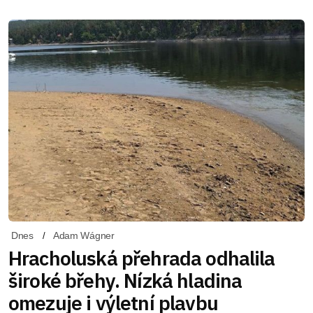
Dnes
Adam Wágner
Hracholuská přehrada odhalila
široké břehy. Nízká hladina
omezuje i výletní plavbu