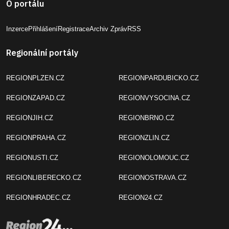
O portálu
Inzerce
Přihlášení
Registrace
Archiv Zpráv
RSS
Regionální portály
REGIONPLZEN.CZ
REGIONPARDUBICKO.CZ
REGIONZAPAD.CZ
REGIONVYSOCINA.CZ
REGIONJIH.CZ
REGIONBRNO.CZ
REGIONPRAHA.CZ
REGIONZLIN.CZ
REGIONUSTI.CZ
REGIONOLOMOUC.CZ
REGIONLIBERECKO.CZ
REGIONOSTRAVA.CZ
REGIONHRADEC.CZ
REGION24.CZ