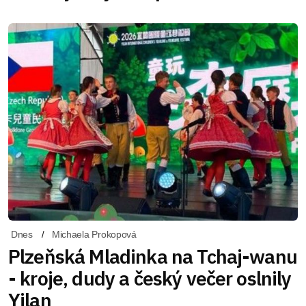
Dnes
Michaela Prokopová
Plzeňská Mladinka na Tchaj-wanu
- kroje, dudy a český večer oslnily
Yilan