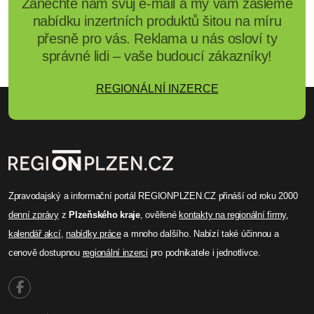
Zanechte nám svůj e-mail a my vám zašleme
nabídku inzertních produktů šitou na míru
přesně pro vás. Reklama u nás osloví ty
správné lidi – vaše budoucí zákazníky!
REGIONÁLNÍ INZERCE
Zpravodajský a informační portál REGIONPLZEN.CZ přináší od roku 2000
denní zprávy
z
Plzeňského kraje
, ověřené
kontakty na regionální firmy
,
kalendář akcí
,
nabídky práce
a mnoho dalšího. Nabízí také účinnou a
cenově dostupnou
regionální inzerci
pro podnikatele i jednotlivce.