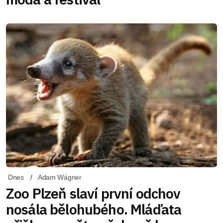
Dnes
Adam Wágner
Zoo Plzeň slaví první odchov
nosála bělohubého. Mláďata