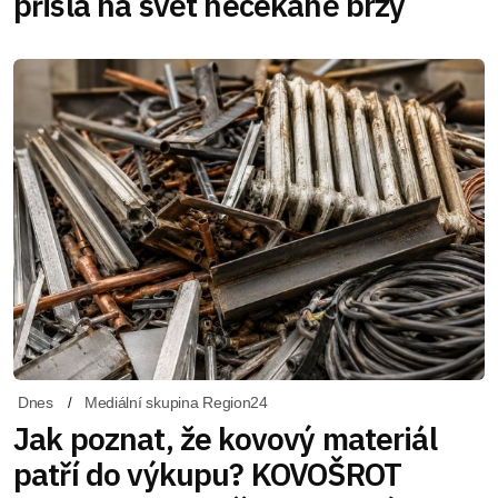
přišla na svět nečekaně brzy
Dnes
Mediální skupina Region24
Jak poznat, že kovový materiál
patří do výkupu? KOVOŠROT