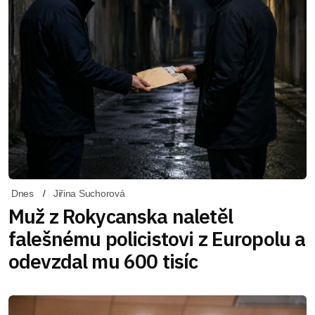
Dnes
Jiřina Suchorová
Muž z Rokycanska naletěl
falešnému policistovi z Europolu a
odevzdal mu 600 tisíc