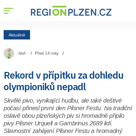
Aktuálně
-klaf-
Před 14 roky
Rekord v přípitku za dohledu
olympioniků nepadl
Skvělé pivo, vynikající hudbu, ale také deštivé
počasí přinesl první den Pilsner Festu. Na tradiční
oslavě obou plzeňských piv si hromadně připilo
pivy Pilsner Urquell a Gambrinus 2689 lidí.
Slavnostní zahájení Pilsner Festu a hromadný