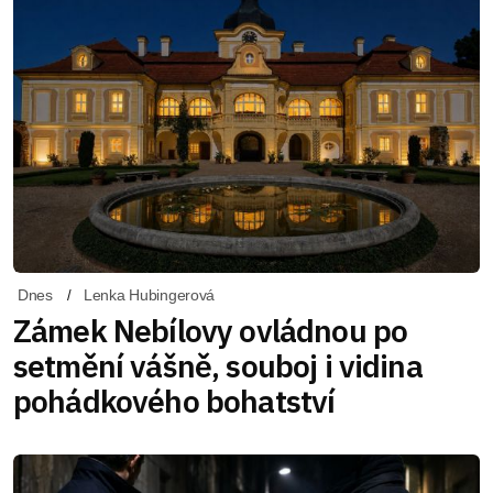
Dnes
Lenka Hubingerová
Zámek Nebílovy ovládnou po
setmění vášně, souboj i vidina
pohádkového bohatství