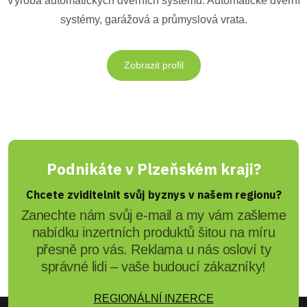
Výroba automatických dveřních systémů. Automatické dveřní
systémy, garážová a průmyslová vrata.
Zobrazit profil
Podnikáte v Plzeňském kraji?
Chcete zviditelnit svůj byznys v našem regionu?
Zanechte nám svůj e-mail a my vám zašleme
nabídku inzertních produktů šitou na míru
přesně pro vás. Reklama u nás osloví ty
správné lidi – vaše budoucí zákazníky!
REGIONÁLNÍ INZERCE