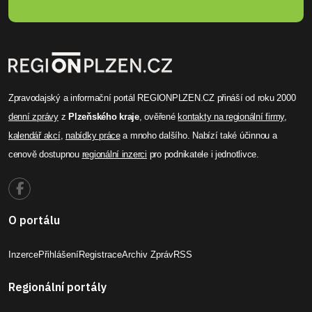
Zpravodajský a informační portál REGIONPLZEN.CZ přináší od roku 2000
denní zprávy
z
Plzeňského kraje
, ověřené
kontakty na regionální firmy
,
kalendář akcí
,
nabídky práce
a mnoho dalšího. Nabízí také účinnou a
cenově dostupnou
regionální inzerci
pro podnikatele i jednotlivce.
O portálu
Inzerce
Přihlášení
Registrace
Archiv Zpráv
RSS
Regionální portály