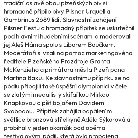
tradiční oslavě obou plzeňských piv si
hromadně připilo pivy Pilsner Urquell a
Gambrinus 2689 lidí. Slavnostní zahájení
Pilsner Festu a hromadný přípitek se uskutečnil
pod hlavními hudebními scénami a moderovali
jej Aleš Háma spolu s Liborem Boučkem.
Moderátoři si vzali na pomoc marketingového
ředitele Plzeňského Prazdroje Granta
McKenzieho a primátora města Plzeň pana
Martina Baxu. Ke slavnostnímu přípitku se na
pódiu připojili také úspěšní olympionici v čele
se zlatými medailisty skifařkou Mirkou
Knapkovou a pětibojařem Davidem
Svobodou. Přípitek zahájila odpálením
světlice bronzová střelkyně Adéla Sýkorová a
probíhal v jeden okamžik pod oběma
festivalovými pódii, která byla propojena