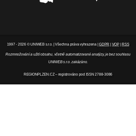
1997 - 2026 © UNIWEB s.r.o. | Všechna práva vyhrazena |
GDPR
|
VOP
|
RSS
Rozmnožování a užití obsahu, včetně automatizované analýzy, je bez souhlasu
UNIWEB s.r.o. zakázáno.
REGIONPLZEN.CZ – registrováno pod ISSN 2788-3086