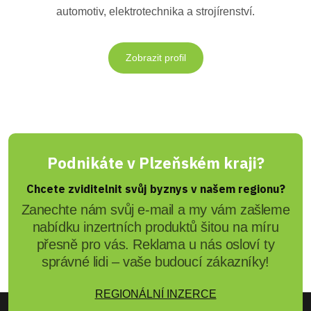
automotiv, elektrotechnika a strojírenství.
Zobrazit profil
Podnikáte v Plzeňském kraji?
Chcete zviditelnit svůj byznys v našem regionu?
Zanechte nám svůj e-mail a my vám zašleme
nabídku inzertních produktů šitou na míru
přesně pro vás. Reklama u nás osloví ty
správné lidi – vaše budoucí zákazníky!
REGIONÁLNÍ INZERCE