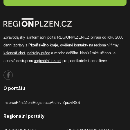
Zpravodajský a informační portál REGIONPLZEN.CZ přináší od roku 2000
denní zprávy
z
Plzeňského kraje
, ověřené
kontakty na regionální firmy
,
kalendář akcí
,
nabídky práce
a mnoho dalšího. Nabízí také účinnou a
cenově dostupnou
regionální inzerci
pro podnikatele i jednotlivce.
O portálu
Inzerce
Přihlášení
Registrace
Archiv Zpráv
RSS
Regionální portály