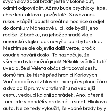
svých slov začal brzdit ještě v koloně aut,
odmítl odpovědět. Až mu bude psychicky lépe,
chce kontaktovat pozůstalé. S ovázanou
rukou vzápětí opustil areál nemocnice a odjel
do domku v Mánesově ulici, kde bydlí i jeho
rodiče. Z baráku, na jehož zahradě vlaje
americká vlajka, pak nevyšel po zbytek dne.
Mezitím se ale objevila další verze, proč k
osudné havárii došlo. Ta naznačuje, že
všechno bylo možná jinak! Několik svědků totiž
uvedlo, že si Veleta občas zkracoval cestu
domů tím, že těsně před hranicí Karlových
Varů odbočoval z hlavní silnice přes plnou čáru
a dva další pruhy v protisměru na vedlejší
cestu, vedoucí kolonií zahrádek. Ano, přesně
tam, kde v pondělí v protisměru smetl Hlinkovo
auto! Nelze tedy vyloučit, že vadné brzdy byly