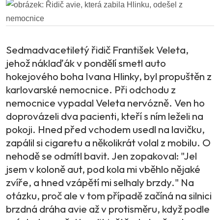
Sedmadvacetiletý řidič František Veleta,
jehož náklaďák v pondělí smetl auto
hokejového boha Ivana Hlinky, byl propuštěn z
karlovarské nemocnice. Při odchodu z
nemocnice vypadal Veleta nervózně. Ven ho
doprovázeli dva pacienti, kteří s ním leželi na
pokoji. Hned před vchodem usedl na lavičku,
zapálil si cigaretu a několikrát volal z mobilu. O
nehodě se odmítl bavit. Jen zopakoval: "Jel
jsem v koloně aut, pod kola mi vběhlo nějaké
zvíře, a hned vzápětí mi selhaly brzdy." Na
otázku, proč ale v tom případě začíná na silnici
brzdná dráha avie až v protisměru, když podle