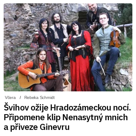
Včera
Rebeka Schmidt
Švihov ožije Hradozámeckou nocí.
Připomene klip Nenasytný mnich
a přiveze Ginevru