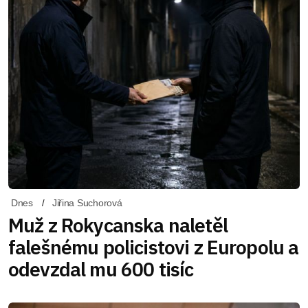
Dnes
Jiřina Suchorová
Muž z Rokycanska naletěl
falešnému policistovi z Europolu a
odevzdal mu 600 tisíc