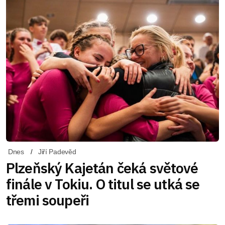
Dnes
Jiří Padevěd
Plzeňský Kajetán čeká světové
finále v Tokiu. O titul se utká se
třemi soupeři