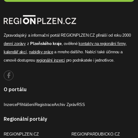
Zpravodajský a informační portál REGIONPLZEN.CZ přináší od roku 2000
denní zprávy
z
Plzeňského kraje
, ověřené
kontakty na regionální firmy
,
kalendář akcí
,
nabídky práce
a mnoho dalšího. Nabízí také účinnou a
cenově dostupnou
regionální inzerci
pro podnikatele i jednotlivce.
O portálu
Inzerce
Přihlášení
Registrace
Archiv Zpráv
RSS
Regionální portály
REGIONPLZEN.CZ
REGIONPARDUBICKO.CZ