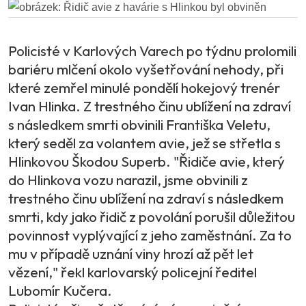
Policisté v Karlových Varech po týdnu prolomili
bariéru mlčení okolo vyšetřování nehody, při
které zemřel minulé pondělí hokejový trenér
Ivan Hlinka. Z trestného činu ublížení na zdraví
s následkem smrti obvinili Františka Veletu,
který seděl za volantem avie, jež se střetla s
Hlinkovou Škodou Superb. "Řidiče avie, který
do Hlinkova vozu narazil, jsme obvinili z
trestného činu ublížení na zdraví s následkem
smrti, kdy jako řidič z povolání porušil důležitou
povinnost vyplývající z jeho zaměstnání. Za to
mu v případě uznání viny hrozí až pět let
vězení," řekl karlovarský policejní ředitel
Lubomír Kučera.