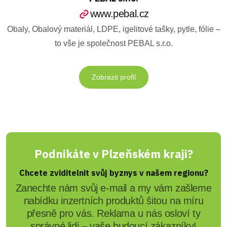
www.pebal.cz
Obaly, Obalový materiál, LDPE, igelitové tašky, pytle, fólie –
to vše je společnost PEBAL s.r.o.
Zobrazit profil
Podnikáte v Plzeňském kraji?
Chcete zviditelnit svůj byznys v našem regionu?
Zanechte nám svůj e-mail a my vám zašleme
nabídku inzertních produktů šitou na míru
přesně pro vás. Reklama u nás osloví ty
správné lidi – vaše budoucí zákazníky!