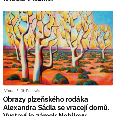
Včera
Jiří Padevěd
Obrazy plzeňského rodáka
Alexandra Sádla se vracejí domů.
Vystaví je zámek Nebílovy