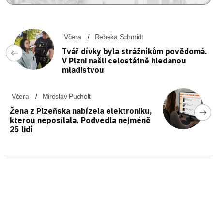
Včera
Rebeka Schmidt
Tvář dívky byla strážníkům povědomá.
V Plzni našli celostátně hledanou
mladistvou
Včera
Miroslav Pucholt
Žena z Plzeňska nabízela elektroniku,
kterou neposílala. Podvedla nejméně
25 lidí