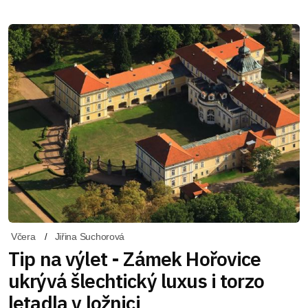
Včera
Jiřina Suchorová
Tip na výlet - Zámek Hořovice
ukrývá šlechtický luxus i torzo
letadla v ložnici