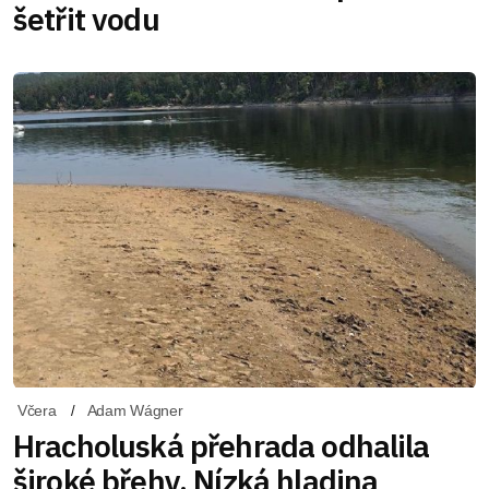
šetřit vodu
Včera
Adam Wágner
Hracholuská přehrada odhalila
široké břehy. Nízká hladina