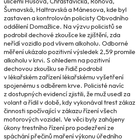
ulicemi Husova, Chrastavická, Rohova,
Šumavská, Haltravská a Mánesova, kde byl
zastaven a kontrolován policisty Obvodního
oddělení Domažlice. Na výzvu policistů se
podrobil dechové zkoušce ke zjištění, zda
neřídí vozidlo pod vlivem alkoholu. Odborné
měření ukázalo pozitivní výsledek 2,59 promile
alkoholu v krvi. S ohledem na pozitivní
dechovou zkoušku se řidič podrobil
v lékařském zařízení lékařskému vyšetření
spojenému s odběrem krve. Policisté navíc
z dostupných evidencí zjistili, že muž usedl za
volant a řídil v době, kdy vykonával trest zákaz
činnosti spočívající v zákazu řízení všech
motorových vozidel. Ve věci byly zahájeny
úkony trestního řízení pro podezření ze
spáchání přečinů maření výkonu úředního