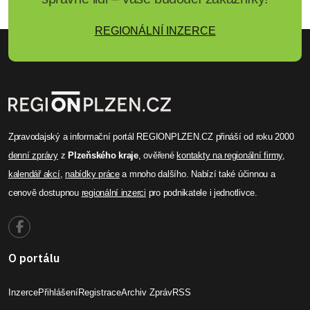
REGIONÁLNÍ INZERCE
Zpravodajský a informační portál REGIONPLZEN.CZ přináší od roku 2000
denní zprávy
z
Plzeňského kraje
, ověřené
kontakty na regionální firmy
,
kalendář akcí
,
nabídky práce
a mnoho dalšího. Nabízí také účinnou a
cenově dostupnou
regionální inzerci
pro podnikatele i jednotlivce.
O portálu
Inzerce
Přihlášení
Registrace
Archiv Zpráv
RSS