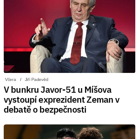
Včera
Jiří Padevěd
V bunkru Javor-51 u Míšova
vystoupí exprezident Zeman v
debatě o bezpečnosti