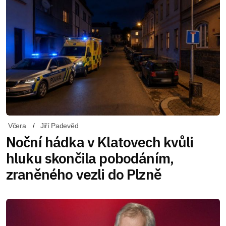
Včera
Jiří Padevěd
Noční hádka v Klatovech kvůli
hluku skončila pobodáním,
zraněného vezli do Plzně