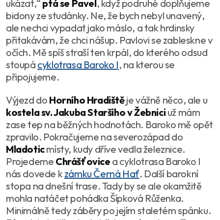
ukázat,
“
ptá se Pavel
, když podruhé doplňujeme
bidony ze studánky. Ne, že bych nebyl unavený,
ale nechci vypadat jako máslo, a tak hrdinsky
přitakávám, že chci nášup. Pavlovi se zableskne v
očích. Mě spíš straší ten krpál, do kterého odsud
stoupá
cyklotrasa Baroko I
, na kterou se
připojujeme.
Výjezd do
Horního Hradiště
je vážně něco, ale u
kostela sv. Jakuba Staršího v Žebnici
už mám
zase tep na běžných hodnotách. Baroko mě opět
zpravilo. Pokračujeme na severozápad do
Mladotic
místy, kudy dříve vedla železnice.
Projedeme
Chrášťovice
a cyklotrasa Baroko I
nás dovede k
zámku Černá Hať
. Další barokní
stopa na dnešní trase. Tady by se ale okamžitě
mohla natáčet pohádka Šípková Růženka.
Minimálně tedy záběry po jejím staletém spánku.