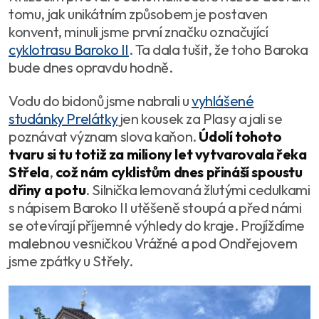
tomu, jak unikátním způsobem je postaven
konvent, minuli jsme první značku označující
cyklotrasu Baroko II
. Ta dala tušit, že toho Baroka
bude dnes opravdu hodně.
Vodu do bidonů jsme nabrali u
vyhlášené
studánky Prelátky
jen kousek za Plasy a jali se
poznávat význam slova kaňon.
Údolí tohoto
tvaru si tu totiž za miliony let vytvarovala řeka
Střela
,
což nám cyklistům dnes přináší spoustu
dřiny a potu
. Silnička lemovaná žlutými cedulkami
s nápisem Baroko II utěšeně stoupá a před námi
se otevírají příjemné výhledy do kraje. Projíždíme
malebnou vesničkou Vrážné a pod Ondřejovem
jsme zpátky u Střely.