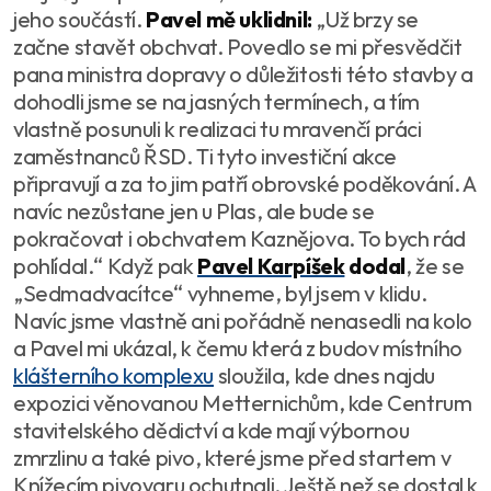
jeho součástí.
Pavel mě uklidnil:
„
Už brzy se
začne stavět obchvat. Povedlo se mi přesvědčit
pana ministra dopravy o důležitosti této stavby a
dohodli jsme se na jasných termínech, a tím
vlastně posunuli k realizaci tu mravenčí práci
zaměstnanců ŘSD. Ti tyto investiční akce
připravují a za to jim patří obrovské poděkování. A
navíc nezůstane jen u Plas, ale bude se
pokračovat i obchvatem Kaznějova. To bych rád
pohlídal.
“ Když pak
Pavel Karpíšek
dodal
, že se
„
Sedmadvacítce
“ vyhneme, byl jsem v klidu.
Navíc jsme vlastně ani pořádně nenasedli na kolo
a Pavel mi ukázal, k čemu která z budov místního
klášterního komplexu
sloužila, kde dnes najdu
expozici věnovanou Metternichům, kde Centrum
stavitelského dědictví a kde mají výbornou
zmrzlinu a také pivo, které jsme před startem v
Knížecím pivovaru ochutnali. Ještě než se dostal k