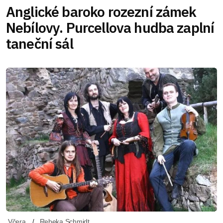
Anglické baroko rozezní zámek
Nebílovy. Purcellova hudba zaplní
taneční sál
Včera
Rebeka Schmidt