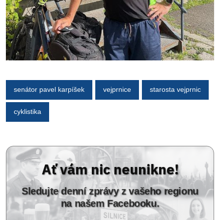
senátor pavel karpíšek
vejprnice
starosta vejprnic
cyklistika
Ať vám nic neunikne!
Sledujte denní zprávy z vašeho regionu
na našem Facebooku.