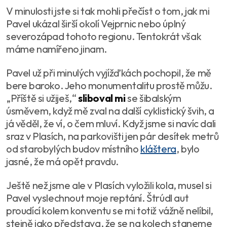
V minulosti jste si tak mohli přečíst o tom, jak mi
Pavel ukázal širší okolí Vejprnic nebo úplný
severozápad tohoto regionu. Tentokrát však
máme namířeno jinam.
Pavel už při minulých vyjížďkách pochopil, že mě
bere baroko. Jeho monumentalitu prostě můžu.
„
Příště si užiješ
,“
sliboval mi
se šibalským
úsměvem, když mě zval na další cyklistický švih, a
já věděl, že ví, o čem mluví. Když jsme si navíc dali
sraz v Plasích, na parkovišti jen pár desítek metrů
od starobylých budov místního
kláštera
, bylo
jasné, že má opět pravdu.
Ještě než jsme ale v Plasích vyložili kola, musel si
Pavel vyslechnout moje reptání. Štrúdl aut
proudící kolem konventu se mi totiž vážně nelíbil,
stejně jako představa, že se na kolech staneme