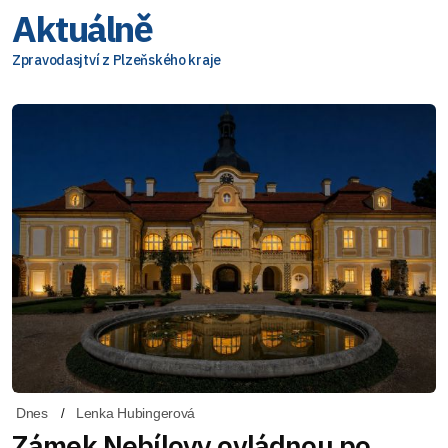
Aktuálně
Zpravodasjtví z Plzeňského kraje
Dnes
Lenka Hubingerová
Zámek Nebílovy ovládnou po