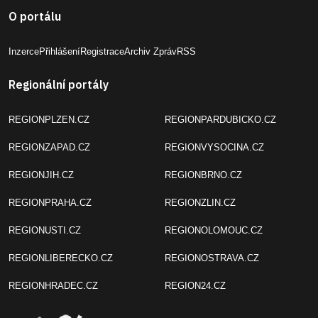
O portálu
Inzerce
Přihlášení
Registrace
Archiv Zpráv
RSS
Regionální portály
REGIONPLZEN.CZ
REGIONPARDUBICKO.CZ
REGIONZAPAD.CZ
REGIONVYSOCINA.CZ
REGIONJIH.CZ
REGIONBRNO.CZ
REGIONPRAHA.CZ
REGIONZLIN.CZ
REGIONUSTI.CZ
REGIONOLOMOUC.CZ
REGIONLIBERECKO.CZ
REGIONOSTRAVA.CZ
REGIONHRADEC.CZ
REGION24.CZ