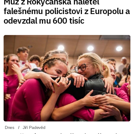
Muž z Rokycanska naletěl
falešnému policistovi z Europolu a
odevzdal mu 600 tisíc
Dnes
Jiří Padevěd