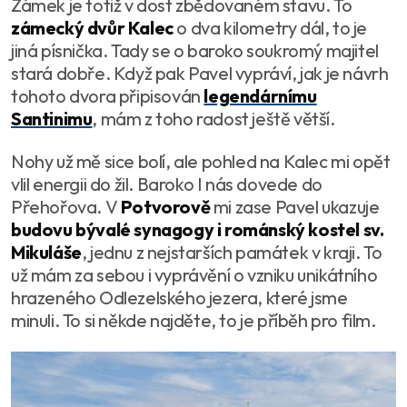
Zámek je totiž v dost zbědovaném stavu. To
zámecký dvůr Kalec
o dva kilometry dál, to je
jiná písnička. Tady se o baroko soukromý majitel
stará dobře. Když pak Pavel vypráví, jak je návrh
tohoto dvora připisován
legendárnímu
Santinimu
, mám z toho radost ještě větší.
Nohy už mě sice bolí, ale pohled na Kalec mi opět
vlil energii do žil. Baroko I nás dovede do
Přehořova. V
Potvorově
mi zase Pavel ukazuje
budovu bývalé synagogy i románský kostel sv.
Mikuláše
, jednu z nejstarších památek v kraji. To
už mám za sebou i vyprávění o vzniku unikátního
hrazeného Odlezelského jezera, které jsme
minuli. To si někde najděte, to je příběh pro film.