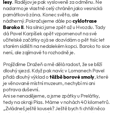
lesy
. Radějov je pak vysloveně za odměnu. Ne
nadarmo je vlastně celý chráněn jako vesnická
památková zóna. Konec světa, ale
nádherný.Pokračujeme dále po
cyklotrase
Baroko II
. Na silnici jsme zpět až u Hvozdu. Tady
dá Pavel Karpíšek opět vzpomenout na své
učitelské začátky a já se dozvídám o pět tisíc let
starém sídlišti na nedalekém kopci. Baroko to sice
není, ale zajímavé to rozhodně je.
Projíždíme Dražeň a mě dělá radost, že se blíží
dlouhý sjezd. Když pak navíc v Lomanech Pavel
přidá dlouhý výklad o
těžbě borové smoly
, které
je věnované místní muzeum, nechybí mi ani
potrava duševní.
Ani se nenadějeme, a jsme zpátky u Prelátky,
tedy na okraji Plas. Máme v nohách 40 kilometrů.
„
Zvládneš ještě kousek? Ještě bych ti chtěl něco