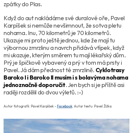
zpátky do Plas.
Když do aut nakládáme své duralové oře, Pavel
Karpíšek si nemůže nevšimnout, že sotva pletu
nohama. Inu, 70 kilometrů je 70 kilometrů.
Ukazuje mi proto ještě jednou, kde že mají tu
výbornou zmrzlinu a navrch přidává vtípek, když
mi ukazuje, kterým směrem tu mají lékařský dům.
Prý je špičkově vybavený a prý v tom má prsty i
Pavel. Já dám přednost té zmrzlině.
Cyklotrasy
Baroko I i Baroko II musím i s bolavýma nohama
jednoznačně doporučit
. Jen bych si je příště asi
raději rozdělil do dvou výletů. :-)
Autor fotografií: Pavel Karpíšek -
Facebook
. Autor textu: Pavel Žižka