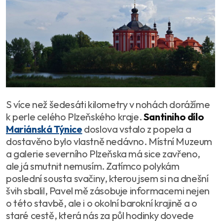
S více než šedesáti kilometry v nohách dorážíme
k perle celého Plzeňského kraje.
Santiniho dílo
Mariánská Týnice
doslova vstalo z popela a
dostavěno bylo vlastně nedávno. Místní Muzeum
a galerie severního Plzeňska má sice zavřeno,
ale já smutnit nemusím. Zatímco polykám
poslední sousta svačiny, kterou jsem si na dnešní
švih sbalil, Pavel mě zásobuje informacemi nejen
o této stavbě, ale i o okolní barokní krajině a o
staré cestě, která nás za půl hodinky dovede