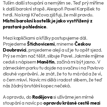
Tuším další stoupání a nemýlím se. Teď prý míříme
k další barokní stopě. Alespoň Pavel Karpíšek to
tvrdí. Na kraji Křečova zjišťuji, že měl pravdu.
Místní barokní kostelík je jako vystřižený z
prastaré pohlednice
.
Mezi kapličkami a křížky postupujeme dál.
Projedeme
Štichovicemi
, mineme
Českou
Doubravici
, projedeme alejí a už je tu opět sjezd.
Prý se mám nač těšit, slibuje Pavel. Jakmile míjíme
ceduli s nápisem
Manětín
, začíná mi být jasno. V
zámeckém parku tu dojde na svačinu i na Pavlovo
dlouhé vyprávění. Je znát, že to tu má rád a že ví,
o čem mluví. Navíc mi dělá i radost slibem, že teď
nás žádný brutální kopec nečeká.
A opravdu, do
Radějova
si užíváme jen mírné
stoupání a navíc po
opravdu krásné cestě mezi