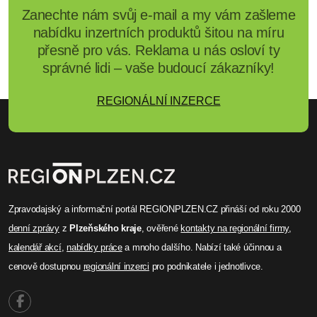
Zanechte nám svůj e-mail a my vám zašleme
nabídku inzertních produktů šitou na míru
přesně pro vás. Reklama u nás osloví ty
správné lidi – vaše budoucí zákazníky!
REGIONÁLNÍ INZERCE
Zpravodajský a informační portál REGIONPLZEN.CZ přináší od roku 2000
denní zprávy
z
Plzeňského kraje
, ověřené
kontakty na regionální firmy
,
kalendář akcí
,
nabídky práce
a mnoho dalšího. Nabízí také účinnou a
cenově dostupnou
regionální inzerci
pro podnikatele i jednotlivce.