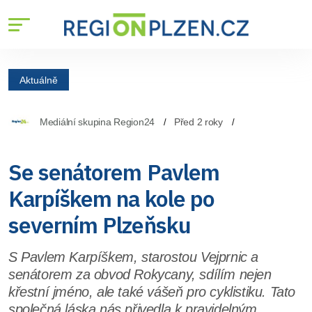
Aktuálně
Mediální skupina Region24
Před 2 roky
Se senátorem Pavlem
Karpíškem na kole po
severním Plzeňsku
S Pavlem Karpíškem, starostou Vejprnic a
senátorem za obvod Rokycany, sdílím nejen
křestní jméno, ale také vášeň pro cyklistiku. Tato
společná láska nás přivedla k pravidelným