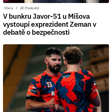
Včera
Jiří Padevěd
V bunkru Javor-51 u Míšova
vystoupí exprezident Zeman v
debatě o bezpečnosti