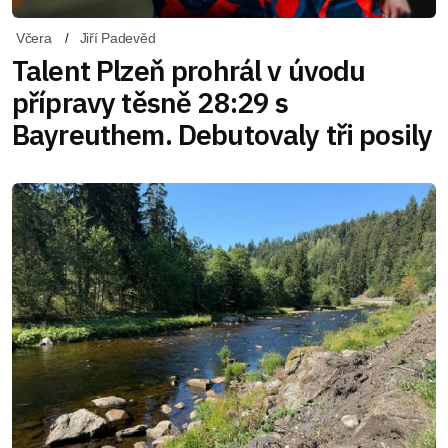
Včera
Jiří Padevěd
Talent Plzeň prohrál v úvodu
přípravy těsně 28:29 s
Bayreuthem. Debutovaly tři posily