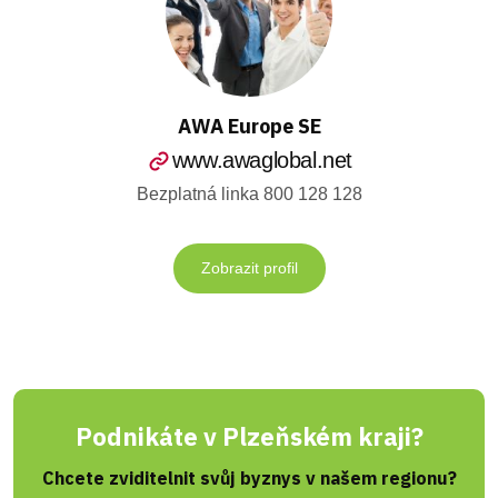
AWA Europe SE
www.awaglobal.net
Bezplatná linka 800 128 128
Zobrazit profil
Podnikáte v Plzeňském kraji?
Chcete zviditelnit svůj byznys v našem regionu?