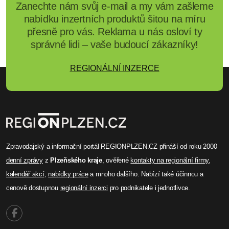
Zanechte nám svůj e-mail a my vám zašleme
nabídku inzertních produktů šitou na míru
přesně pro vás. Reklama u nás osloví ty
správné lidi – vaše budoucí zákazníky!
REGIONÁLNÍ INZERCE
Zpravodajský a informační portál REGIONPLZEN.CZ přináší od roku 2000
denní zprávy
z
Plzeňského kraje
, ověřené
kontakty na regionální firmy
,
kalendář akcí
,
nabídky práce
a mnoho dalšího. Nabízí také účinnou a
cenově dostupnou
regionální inzerci
pro podnikatele i jednotlivce.