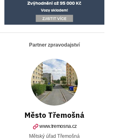
Partner zpravodajství
Město Třemošná
www.tremosna.cz
Mětský úřad Třemošná