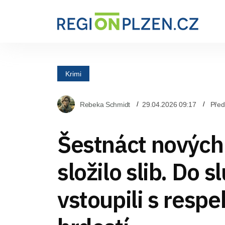
Krimi
Rebeka Schmidt
29.04.2026 09:17
Před
Šestnáct nových
složilo slib. Do s
vstoupili s respe