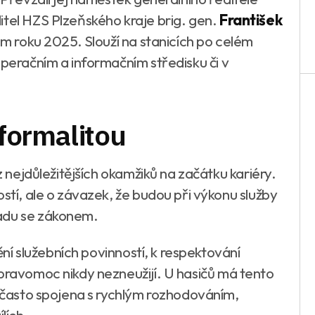
itel HZS Plzeňského kraje brig. gen.
František
hem roku 2025. Slouží na stanicích po celém
operačním a informačním středisku či v
 formalitou
 z nejdůležitějších okamžiků na začátku kariéry.
ostí, ale o závazek, že budou při výkonu služby
ladu se zákonem.
nění služebních povinností, k respektování
 pravomoc nikdy nezneužijí. U hasičů má tento
e často spojena s rychlým rozhodováním,