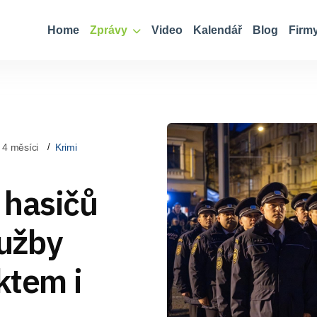
Home
Zprávy
Video
Kalendář
Blog
Firm
 4 měsíci
Krimi
 hasičů
lužby
ktem i