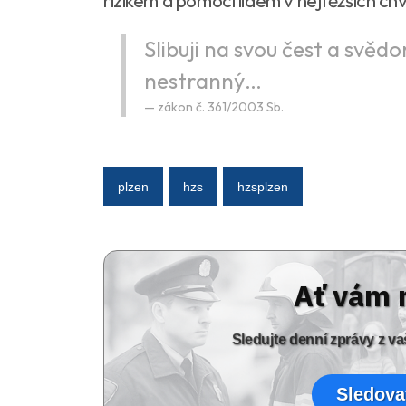
rizikem a pomocí lidem v nejtěžších chví
Slibuji na svou čest a svědo
nestranný…
zákon č. 361/2003 Sb.
plzen
hzs
hzsplzen
Ať vám 
Sledujte denní zprávy z 
Sledova