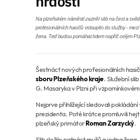
hrdostí
Na plzeňském náměstí zazněl slib na čest a svě
profesionálních hasičů vstoupilo do služby - mez
žena. Teď budou pomáhat lidem napříč celým Pl
Šestnáct nových profesionálních hasičů
sboru Plzeňského kraje
. Služební sli
G. Masaryka v Plzni při vzpomínkovém 
Nejprve přihlížející sledovali pokládá
prezidenta. Poté krátce promluvili he
plzeňský primátor
Roman Zarzycký
.
Slib složilo patnáct mužů a jedna žena.