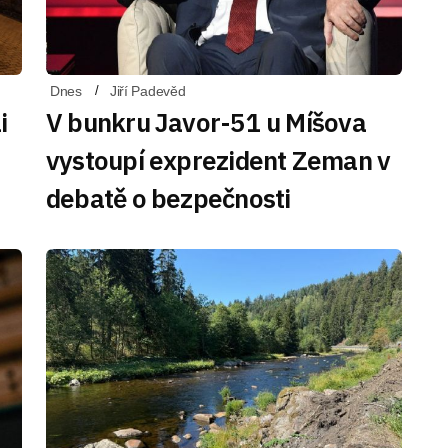
Dnes
Jiří Padevěd
i
V bunkru Javor-51 u Míšova
vystoupí exprezident Zeman v
debatě o bezpečnosti