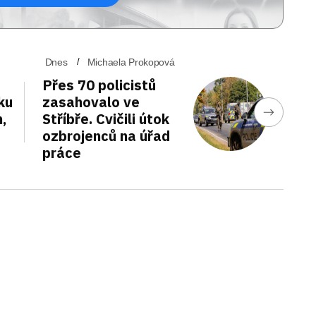
Dnes
Michaela Prokopová
Přes 70 policistů
ku
zasahovalo ve
,
Stříbře. Cvičili útok
ozbrojenců na úřad
práce