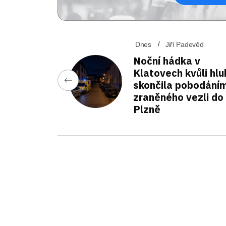
Dnes
Jiří Padevěd
Noční hádka v
Klatovech kvůli hlu
skončila pobodáním
zraněného vezli do
Plzně