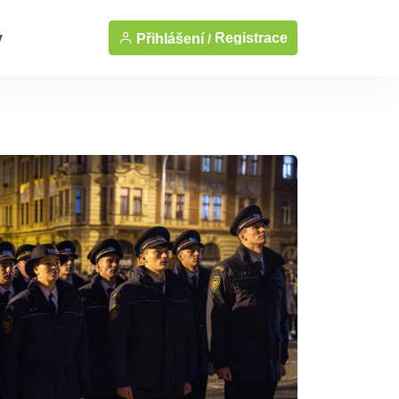
y
Registrace
Přihlášení /