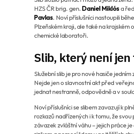
HZS ČR brig. gen.
Daniel Miklós
a řed
Pavlas
. Noví příslušníci nastoupili bě
Plzeňském kraji, ale také na krajském 
chemické laboratoři.
Slib, který není jen
Služební slib je pro nové hasiče jedním
Nejde jen o slavnostní akt před veřejn
jednat nestranně, odpovědně a v sou
Noví příslušníci se slibem zavazují k pl
rozkazů nadřízených i k tomu, že svou
závazek zvláštní váhu – jejich práce j