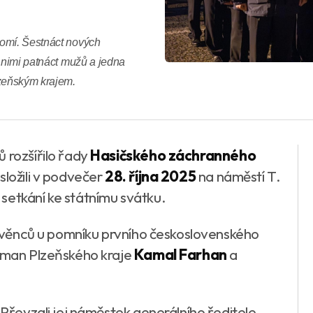
domí. Šestnáct nových
i nimi patnáct mužů a jedna
zeňským krajem.
 rozšířilo řady
Hasičského záchranného
b složili v podvečer
28. října 2025
na náměstí T.
setkání ke státnímu svátku.
ní věnců u pomníku prvního československého
jtman Plzeňského kraje
Kamal Farhan
a
 Převzali jej náměstek generálního ředitele