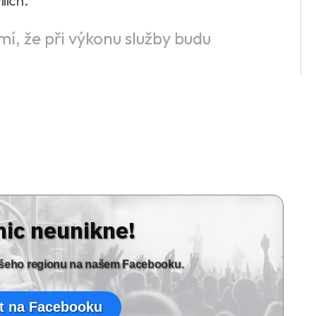
lích.
mí, že při výkonu služby budu
nic neunikne!
vašeho regionu na našem Facebooku.
t na Facebooku