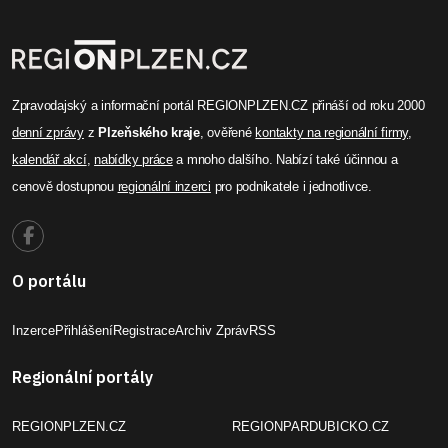
Zpravodajský a informační portál REGIONPLZEN.CZ přináší od roku 2000
denní zprávy
z
Plzeňského kraje
, ověřené
kontakty na regionální firmy
,
kalendář akcí
,
nabídky práce
a mnoho dalšího. Nabízí také účinnou a
cenově dostupnou
regionální inzerci
pro podnikatele i jednotlivce.
O portálu
Inzerce
Přihlášení
Registrace
Archiv Zpráv
RSS
Regionální portály
REGIONPLZEN.CZ
REGIONPARDUBICKO.CZ