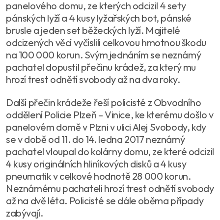
panelového domu, ze kterých odcizil 4 sety
pánských lyží a 4 kusy lyžařských bot, pánské
brusle a jeden set běžeckých lyží. Majitelé
odcizených věcí vyčíslili celkovou hmotnou škodu
na 100 000 korun. Svým jednáním se neznámý
pachatel dopustil přečinu krádež, za který mu
hrozí trest odnětí svobody až na dva roky.
Další přečin krádeže řeší policisté z Obvodního
oddělení Policie Plzeň – Vinice, ke kterému došlo v
panelovém domě v Plzni v ulici Alej Svobody, kdy
se v době od 11. do 14. ledna 2017 neznámý
pachatel vloupal do kolárny domu, ze které odcizil
4 kusy originálních hliníkových disků a 4 kusy
pneumatik v celkové hodnotě 28 000 korun.
Neznámému pachateli hrozí trest odnětí svobody
až na dvě léta. Policisté se dále oběma případy
zabývají.