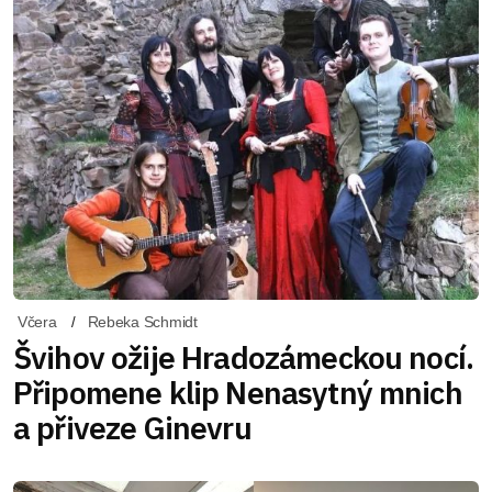
Včera
Rebeka Schmidt
Švihov ožije Hradozámeckou nocí.
Připomene klip Nenasytný mnich
a přiveze Ginevru