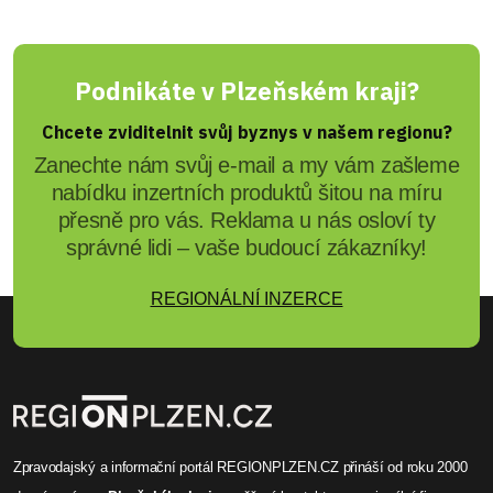
Podnikáte v Plzeňském kraji?
Chcete zviditelnit svůj byznys v našem regionu?
Zanechte nám svůj e-mail a my vám zašleme
nabídku inzertních produktů šitou na míru
přesně pro vás. Reklama u nás osloví ty
správné lidi – vaše budoucí zákazníky!
REGIONÁLNÍ INZERCE
Zpravodajský a informační portál REGIONPLZEN.CZ přináší od roku 2000