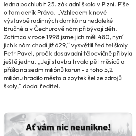
ledna pochlubit 25. základní škola v Plzni. Píše
o tom deník Právo. „Vzhledem k nové
výstavbě rodinných domků na nedaleké
Bručné a v Čechurově nám přibývají děti.
Zatímco v roce 1998 jsme jich měli 480, nyní
jich k nám chodí již 629,“ vysvětlil ředitel školy
Petr Pavel, proč k dosavadní tělocvičně přibyla
ještě jedna. „Její stavba trvala pět měsíců a
přišla na sedm miliónů korun - z toho 5,2
miliónu hradilo město a zbytek šel ze zdrojů
školy,“ dodal ředitel.
Ať vám nic neunikne!