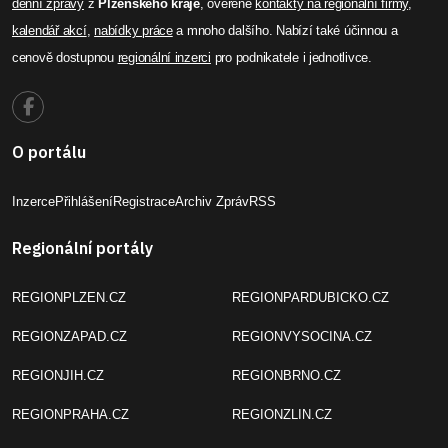
denní zprávy
z
Plzeňského kraje
, ověřené
kontakty na regionální firmy
,
kalendář akcí
,
nabídky práce
a mnoho dalšího. Nabízí také účinnou a
cenově dostupnou
regionální inzerci
pro podnikatele i jednotlivce.
O portálu
Inzerce
Přihlášení
Registrace
Archiv Zpráv
RSS
Regionální portály
REGIONPLZEN.CZ
REGIONPARDUBICKO.CZ
REGIONZAPAD.CZ
REGIONVYSOCINA.CZ
REGIONJIH.CZ
REGIONBRNO.CZ
REGIONPRAHA.CZ
REGIONZLIN.CZ