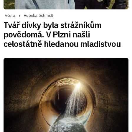
Včera
Rebeka Schmidt
Tvář dívky byla strážníkům
povědomá. V Plzni našli
celostátně hledanou mladistvou