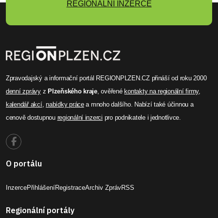
REGIONÁLNÍ INZERCE
Zpravodajský a informační portál REGIONPLZEN.CZ přináší od roku 2000
denní zprávy
z
Plzeňského kraje
, ověřené
kontakty na regionální firmy
,
kalendář akcí
,
nabídky práce
a mnoho dalšího. Nabízí také účinnou a
cenově dostupnou
regionální inzerci
pro podnikatele i jednotlivce.
O portálu
Inzerce
Přihlášení
Registrace
Archiv Zpráv
RSS
Regionální portály