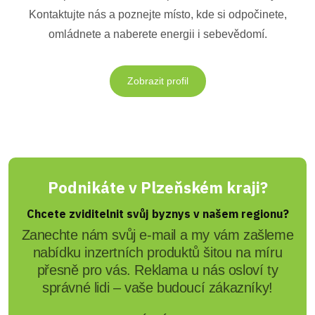
Kontaktujte nás a poznejte místo, kde si odpočinete,
omládnete a naberete energii i sebevědomí.
Zobrazit profil
Podnikáte v Plzeňském kraji?
Chcete zviditelnit svůj byznys v našem regionu?
Zanechte nám svůj e-mail a my vám zašleme
nabídku inzertních produktů šitou na míru
přesně pro vás. Reklama u nás osloví ty
správné lidi – vaše budoucí zákazníky!