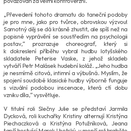
považován za velmi kontroverzní.
„
Převedení tohoto dramatu do taneční podoby
je pro mne, jako pro tvůrce, obrovskou výzvou!
Samotný děj se dá krásně zhustit, ale spíš než na
popisné vyprávění se soustředím na psychologii
postav,
“ prozrazuje choreograf, který si
k dokreslení příběhu vybral hudbu lotyšského
skladatele Peterise Vaske, z jehož skladeb
vytváří Petr Malásek hudební koláž. „
Jeho hudba
je nesmírně citová, intimní a výbušná. Myslím, že
spojení soudobé klasické hudby výborně funguje
s vizuální podobou inscenace, která ctí dobu
vzniku díla,
“ vysvětluje.
V titulní roli Slečny Julie se představí Jarmila
Dycková, roli kuchařky Kristiny alternují Kristýna
Piechaczková a Kristýna Potužníková, Jeana
tančí hostující Marek Lhotský, v menší roli hraběte