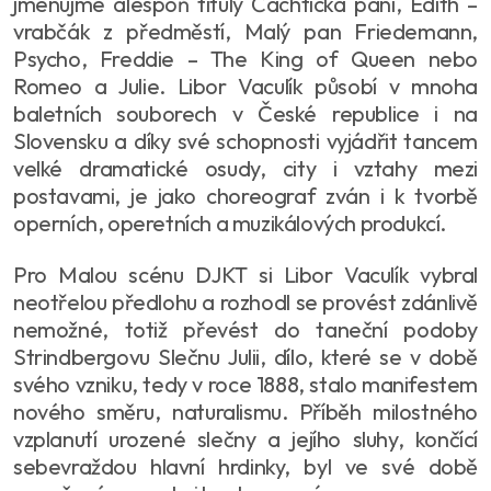
jmenujme alespoň tituly Čachtická paní, Edith –
vrabčák z předměstí, Malý pan Friedemann,
Psycho, Freddie – The King of Queen nebo
Romeo a Julie. Libor Vaculík působí v mnoha
baletních souborech v České republice i na
Slovensku a díky své schopnosti vyjádřit tancem
velké dramatické osudy, city i vztahy mezi
postavami, je jako choreograf zván i k tvorbě
operních, operetních a muzikálových produkcí.
Pro Malou scénu DJKT si Libor Vaculík vybral
neotřelou předlohu a rozhodl se provést zdánlivě
nemožné, totiž převést do taneční podoby
Strindbergovu Slečnu Julii, dílo, které se v době
svého vzniku, tedy v roce 1888, stalo manifestem
nového směru, naturalismu. Příběh milostného
vzplanutí urozené slečny a jejího sluhy, končící
sebevraždou hlavní hrdinky, byl ve své době