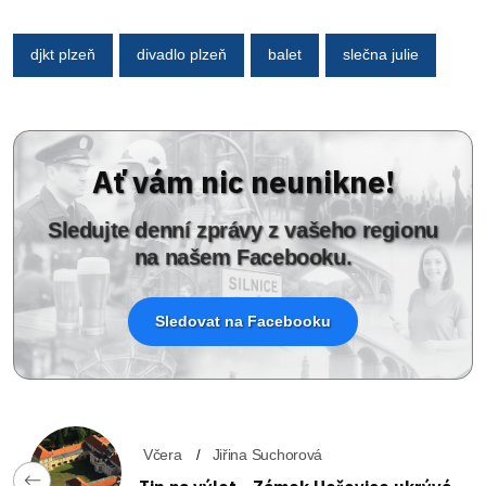
djkt plzeň
divadlo plzeň
balet
slečna julie
Ať vám nic neunikne!
Sledujte denní zprávy z vašeho regionu
na našem Facebooku.
Sledovat na Facebooku
Včera
Jiřina Suchorová