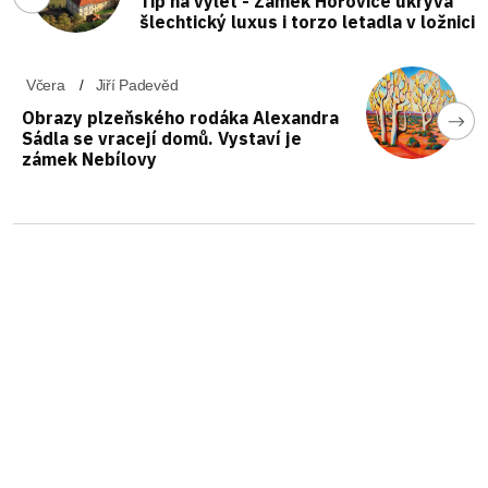
Tip na výlet - Zámek Hořovice ukrývá
šlechtický luxus i torzo letadla v ložnici
Včera
Jiří Padevěd
Obrazy plzeňského rodáka Alexandra
Sádla se vracejí domů. Vystaví je
zámek Nebílovy