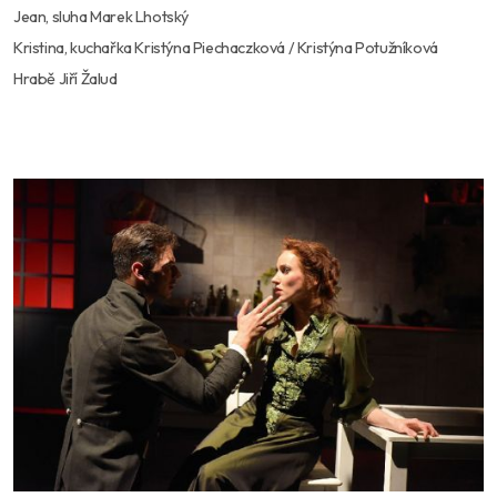
Jean, sluha Marek Lhotský
Kristina, kuchařka Kristýna Piechaczková / Kristýna Potužníková
Hrabě Jiří Žalud