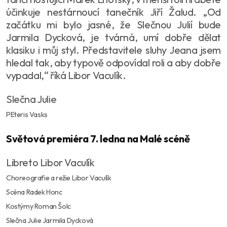
účinkuje nestárnoucí tanečník Jiří Žalud. „
Od
začátku mi bylo jasné, že Slečnou Julií bude
Jarmila Dycková, je tvárná, umí dobře dělat
klasiku i můj styl. Představitele sluhy Jeana jsem
hledal tak, aby typově odpovídal roli a aby dobře
vypadal,
“ říká Libor Vaculík.
Slečna Julie
PEteris Vasks
Světová premiéra 7. ledna na Malé scéně
Libreto Libor Vaculík
Choreografie a režie Libor Vaculík
Scéna Radek Honc
Kostýmy Roman Šolc
Slečna Julie Jarmila Dycková