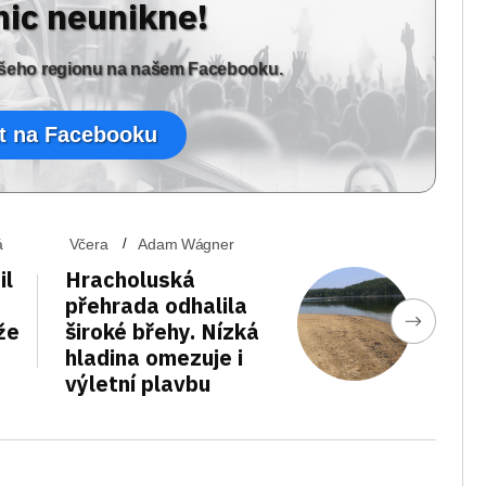
nic neunikne!
vašeho regionu na našem Facebooku.
t na Facebooku
á
Včera
Adam Wágner
il
Hracholuská
přehrada odhalila
že
široké břehy. Nízká
hladina omezuje i
výletní plavbu