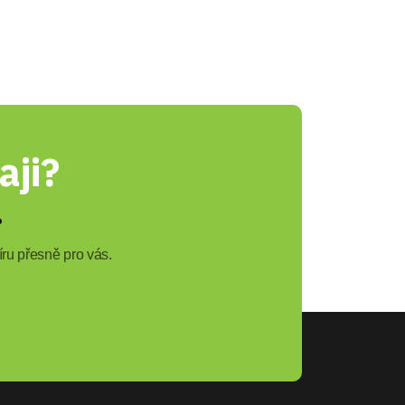
aji?
?
ru přesně pro vás.