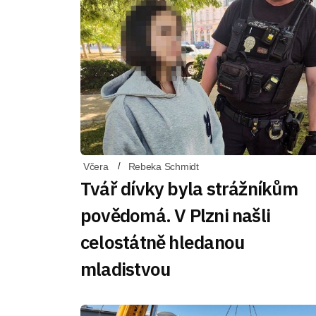
Včera
Rebeka Schmidt
Tvář dívky byla strážníkům
povědomá. V Plzni našli
celostátně hledanou
mladistvou