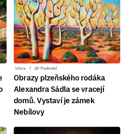
Včera
Jiří Padevěd
e
Obrazy plzeňského rodáka
o
Alexandra Sádla se vracejí
domů. Vystaví je zámek
Nebílovy