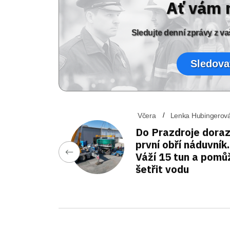
Ať vám 
Sledujte denní zprávy z 
Sledova
Včera
Lenka Hubingerov
Do Prazdroje doraz
první obří náduvník.
Váží 15 tun a pomů
šetřit vodu