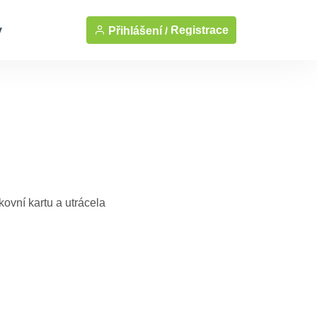
y
Registrace
Přihlášení /