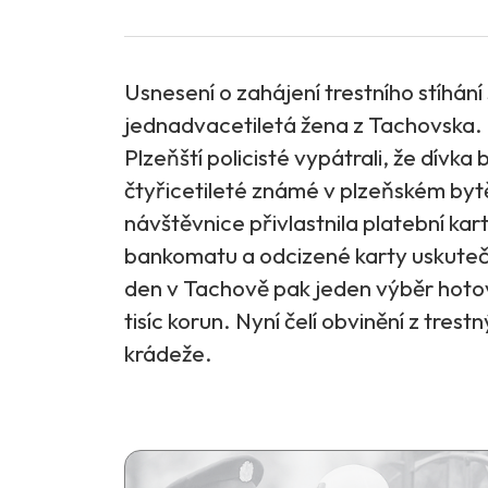
Usnesení o zahájení trestního stíhání 
jednadvacetiletá žena z Tachovska.
Plzeňští policisté vypátrali, že dívka
čtyřicetileté známé v plzeňském byt
návštěvnice přivlastnila platební kar
bankomatu a odcizené karty uskutečni
den v Tachově pak jeden výběr hotovos
tisíc korun. Nyní čelí obvinění z tres
krádeže.