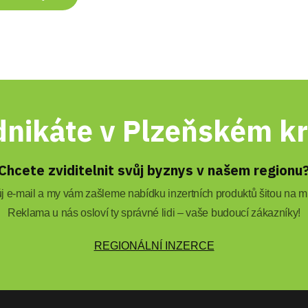
nikáte v Plzeňském kr
Chcete zviditelnit svůj byznys v našem regionu
 e-mail a my vám zašleme nabídku inzertních produktů šitou na mí
Reklama u nás osloví ty správné lidi – vaše budoucí zákazníky!
REGIONÁLNÍ INZERCE