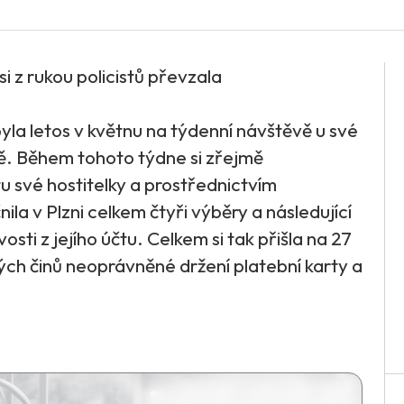
si z rukou policistů převzala
 byla letos v květnu na týdenní návštěvě u své
ě. Během tohoto týdne si zřejmě
tu své hostitelky a prostřednictvím
la v Plzni celkem čtyři výběry a následující
ti z jejího účtu. Celkem si tak přišla na 27
tných činů neoprávněné držení platební karty a