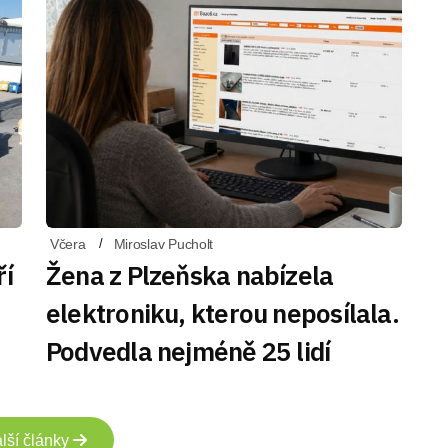
Včera
Miroslav Pucholt
ří
Žena z Plzeňska nabízela
elektroniku, kterou neposílala.
Podvedla nejméně 25 lidí
lší články