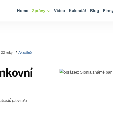
Home
Zprávy
Video
Kalendář
Blog
Firm
 22 roky
Aktuálně
nkovní
olicistů převzala