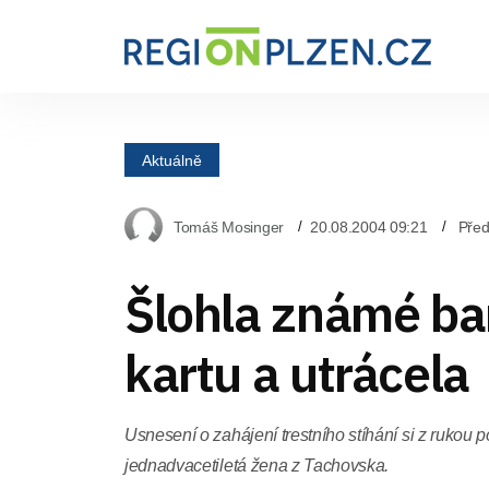
Aktuálně
Tomáš Mosinger
20.08.2004 09:21
Před
Šlohla známé ba
kartu a utrácela
Usnesení o zahájení trestního stíhání si z rukou p
jednadvacetiletá žena z Tachovska.