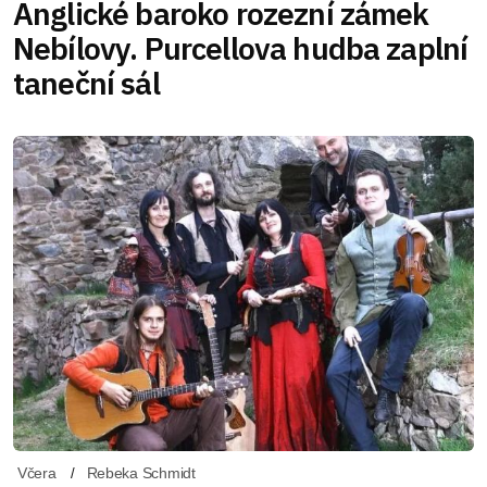
Anglické baroko rozezní zámek
Nebílovy. Purcellova hudba zaplní
taneční sál
Včera
Rebeka Schmidt