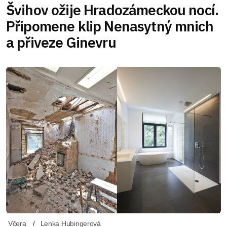
Švihov ožije Hradozámeckou nocí.
Připomene klip Nenasytný mnich
a přiveze Ginevru
Včera
Lenka Hubingerová