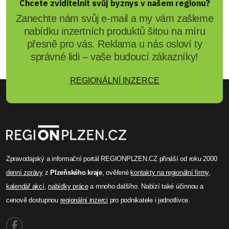
Chcete zviditelnit svůj byznys v našem regionu?
Zanechte nám svůj e-mail a my vám zašleme
nabídku inzertních produktů šitou na míru
přesně pro vás. Reklama u nás osloví ty
správné lidi – vaše budoucí zákazníky!
REGIONÁLNÍ INZERCE
Zpravodajský a informační portál REGIONPLZEN.CZ přináší od roku 2000
denní zprávy
z
Plzeňského kraje
, ověřené
kontakty na regionální firmy
,
kalendář akcí
,
nabídky práce
a mnoho dalšího. Nabízí také účinnou a
cenově dostupnou
regionální inzerci
pro podnikatele i jednotlivce.