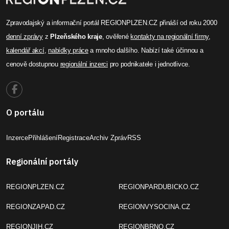
Zpravodajský a informační portál REGIONPLZEN.CZ přináší od roku 2000
denní zprávy
z
Plzeňského kraje
, ověřené
kontakty na regionální firmy
,
kalendář akcí
,
nabídky práce
a mnoho dalšího. Nabízí také účinnou a
cenově dostupnou
regionální inzerci
pro podnikatele i jednotlivce.
O portálu
Inzerce
Přihlášení
Registrace
Archiv Zpráv
RSS
Regionální portály
REGIONPLZEN.CZ
REGIONPARDUBICKO.CZ
REGIONZAPAD.CZ
REGIONVYSOCINA.CZ
REGIONJIH.CZ
REGIONBRNO.CZ