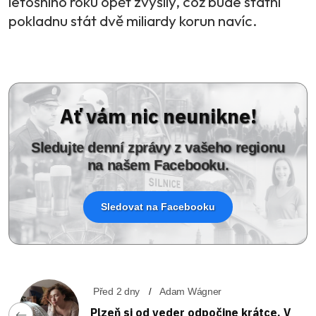
letošního roku opět zvýšily, což bude státní
pokladnu stát dvě miliardy korun navíc.
Ať vám nic neunikne!
Sledujte denní zprávy z vašeho regionu
na našem Facebooku.
Sledovat na Facebooku
Před 2 dny
Adam Wágner
Plzeň si od veder odpočine krátce. V