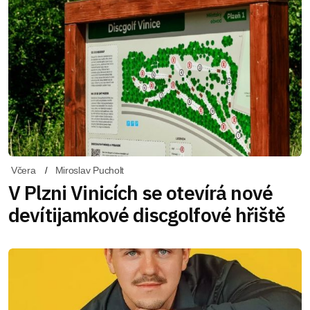
Včera
Miroslav Pucholt
V Plzni Vinicích se otevírá nové
devítijamkové discgolfové hřiště