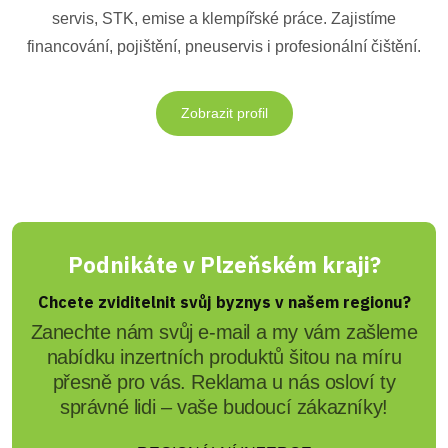
servis, STK, emise a klempířské práce. Zajistíme
financování, pojištění, pneuservis i profesionální čištění.
Zobrazit profil
Podnikáte v Plzeňském kraji?
Chcete zviditelnit svůj byznys v našem regionu?
Zanechte nám svůj e-mail a my vám zašleme
nabídku inzertních produktů šitou na míru
přesně pro vás. Reklama u nás osloví ty
správné lidi – vaše budoucí zákazníky!