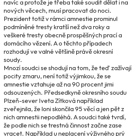
navíc a protože je třeba také soudit dělat i na
nových věcech, musí pracovat do noci.
Prezident totiž v rámci amnestie prominul
podmíněné tresty kratší než dva roky a
veškeré tresty obecně prospěšných prací a
domácího vězení. A o těchto případech
rozhodují ve valné většině právě okresní
soudy.
Mnozí soudci se shodují na tom, že teď zažívají
pocity zmaru, není totiž výjimkou, že se
amnestie vztahuje až na 90 procent jimi
odsouzených. Předsedkyně okresního soudu
Plzeň-sever Iveta Zítková například
zveřejnila, že loni skončila 95 věcí a jen pět z
nich amnestii nepodléhá. A soudci také tvrdí,
že podle nich se trestná činnost začne zase
vracet. Například u neplacení výživného prý