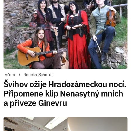
Včera
Rebeka Schmidt
Švihov ožije Hradozámeckou nocí.
Připomene klip Nenasytný mnich
a přiveze Ginevru