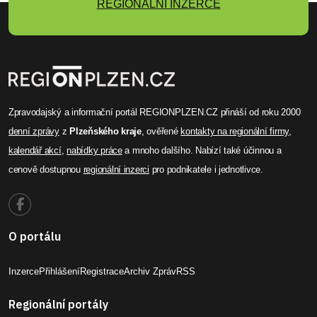
REGIONÁLNÍ INZERCE
Zpravodajský a informační portál REGIONPLZEN.CZ přináší od roku 2000
denní zprávy
z
Plzeňského kraje
, ověřené
kontakty na regionální firmy
,
kalendář akcí
,
nabídky práce
a mnoho dalšího. Nabízí také účinnou a
cenově dostupnou
regionální inzerci
pro podnikatele i jednotlivce.
O portálu
Inzerce
Přihlášení
Registrace
Archiv Zpráv
RSS
Regionální portály