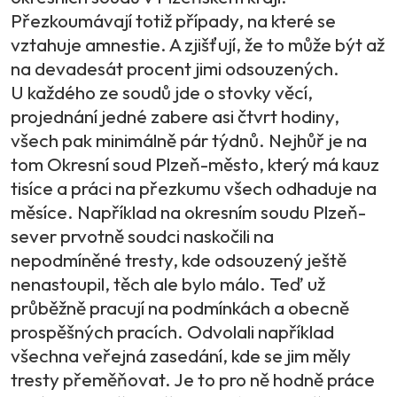
Přezkoumávají totiž případy, na které se
vztahuje amnestie. A zjišťují, že to může být až
na devadesát procent jimi odsouzených.
U každého ze soudů jde o stovky věcí,
projednání jedné zabere asi čtvrt hodiny,
všech pak minimálně pár týdnů. Nejhůř je na
tom Okresní soud Plzeň-město, který má kauz
tisíce a práci na přezkumu všech odhaduje na
měsíce. Například na okresním soudu Plzeň-
sever prvotně soudci naskočili na
nepodmíněné tresty, kde odsouzený ještě
nenastoupil, těch ale bylo málo. Teď už
průběžně pracují na podmínkách a obecně
prospěšných pracích. Odvolali například
všechna veřejná zasedání, kde se jim měly
tresty přeměňovat. Je to pro ně hodně práce