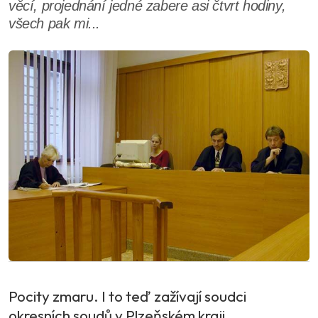
věcí, projednání jedné zabere asi čtvrt hodiny,
všech pak mi...
Pocity zmaru. I to teď zažívají soudci
okresních soudů v Plzeňském kraji.