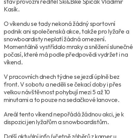
stav provozní ředitel Ski&Bike Špičák Vladimír
Kasík.
O víkendu se tady nekoná žádný sportovní
podnik ani společenská akce, takže pro lyžaře a
snowboardisty neplatí žádná omezení.
Momentálně vystřídalo mraky a sněžení slunečné
počasí, které má podle předpovědi vydržet i na
víkend.
V pracovních dnech týdne se jezdí úplně bez
front. V sobotu a neděli se čekací doby i přes
velkou návštěvnost pohybují mezi 5 až 10
minutami a to pouze na sedačkové lanovce.
Areál tento víkend nepořádá žádnou akci, je k
dispozici jen lyžařům a snowboardistům.
Další aktuální info (včetně záběrů z kamer u