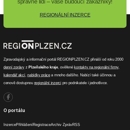
správné lidi – vaše budoucí zákazníky!
REGIONÁLNÍ INZERCE
Zpravodajský a informační portál REGIONPLZEN.CZ přináší od roku 2000
denní zprávy
z
Plzeňského kraje
, ověřené
kontakty na regionální firmy
,
kalendář akcí
,
nabídky práce
a mnoho dalšího. Nabízí také účinnou a
cenově dostupnou
regionální inzerci
pro podnikatele i jednotlivce.
O portálu
Inzerce
Přihlášení
Registrace
Archiv Zpráv
RSS