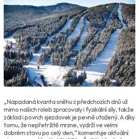
„Napadaná kvanta sněhu z předchozích dnů už
mimo našich roleb zpracovaly i fyzikální síly, takže
základ i povrch sjezdovek je pevně utažený. A díky
tomu, že nepřetržitě mrzne, vydrží ve velmi
dobrém stavu po celý den,“ komentuje aktuální