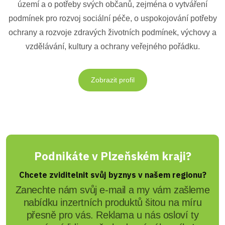
území a o potřeby svých občanů, zejména o vytváření
podmínek pro rozvoj sociální péče, o uspokojování potřeby
ochrany a rozvoje zdravých životních podmínek, výchovy a
vzdělávání, kultury a ochrany veřejného pořádku.
Zobrazit profil
Podnikáte v Plzeňském kraji?
Chcete zviditelnit svůj byznys v našem regionu?
Zanechte nám svůj e-mail a my vám zašleme
nabídku inzertních produktů šitou na míru
přesně pro vás. Reklama u nás osloví ty