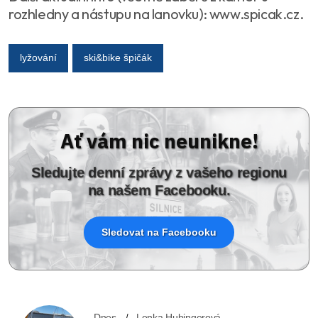
rozhledny a nástupu na lanovku): www.spicak.cz.
lyžování
ski&bike špičák
Ať vám nic neunikne!
Sledujte denní zprávy z vašeho regionu
na našem Facebooku.
Sledovat na Facebooku
Dnes
Lenka Hubingerová