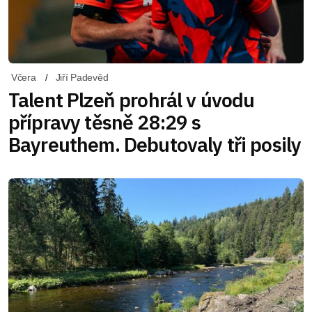
Včera
Jiří Padevěd
Talent Plzeň prohrál v úvodu
přípravy těsně 28:29 s
Bayreuthem. Debutovaly tři posily