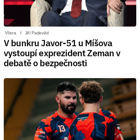
Včera
Jiří Padevěd
V bunkru Javor-51 u Míšova
vystoupí exprezident Zeman v
debatě o bezpečnosti