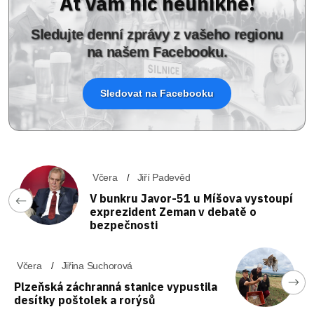
Ať vám nic neunikne!
Sledujte denní zprávy z vašeho regionu
na našem Facebooku.
Sledovat na Facebooku
Včera
Jiří Padevěd
V bunkru Javor-51 u Míšova vystoupí
exprezident Zeman v debatě o
bezpečnosti
Včera
Jiřina Suchorová
Plzeňská záchranná stanice vypustila
desítky poštolek a rorýsů