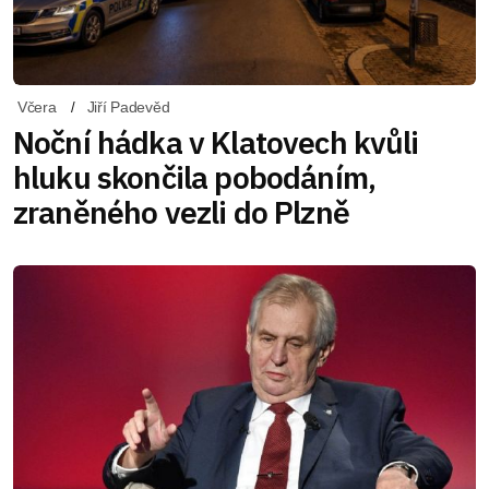
Včera
Jiří Padevěd
Noční hádka v Klatovech kvůli
hluku skončila pobodáním,
zraněného vezli do Plzně