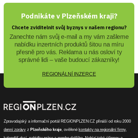
Podnikáte v Plzeňském kraji?
Chcete zviditelnit svůj byznys v našem regionu?
Zanechte nám svůj e-mail a my vám zašleme
nabídku inzertních produktů šitou na míru
přesně pro vás. Reklama u nás osloví ty
správné lidi – vaše budoucí zákazníky!
REGIONÁLNÍ INZERCE
Zpravodajský a informační portál REGIONPLZEN.CZ přináší od roku 2000
denní zprávy
z
Plzeňského kraje
, ověřené
kontakty na regionální firmy
,
kalendář akcí
,
nabídky práce
a mnoho dalšího. Nabízí také účinnou a