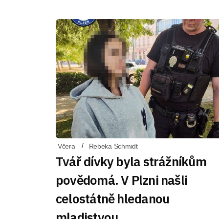
Včera
Rebeka Schmidt
Tvář dívky byla strážníkům
povědomá. V Plzni našli
celostátně hledanou
mladistvou