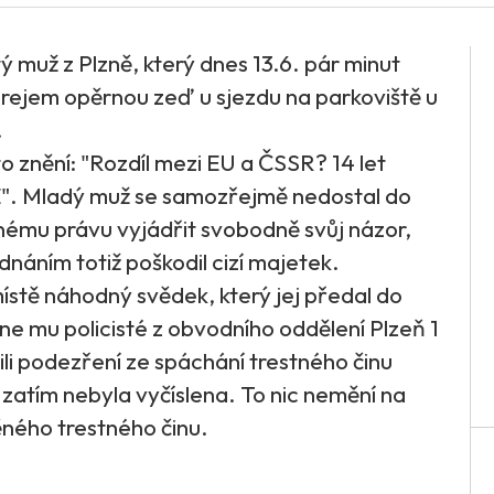
ý muž z Plzně, který dnes 13.6. pár minut
prejem opěrnou zeď u sjezdu na parkoviště u
.
o znění: "Rozdíl mezi EU a ČSSR? 14 let
". Mladý muž se samozřejmě nedostal do
lnému právu vyjádřit svobodně svůj názor,
ednáním totiž poškodil cizí majetek.
ístě náhodný svědek, který jej předal do
e mu policisté z obvodního oddělení Plzeň 1
li podezření ze spáchání trestného činu
zatím nebyla vyčíslena. To nic nemění na
ného trestného činu.