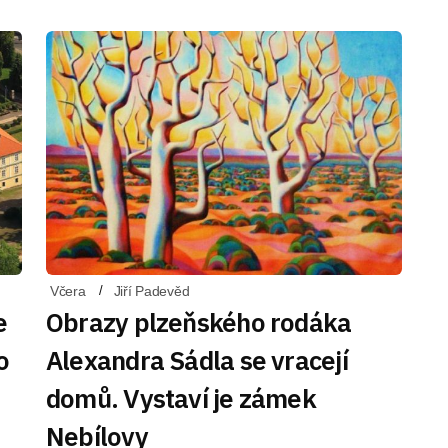
Včera
Jiří Padevěd
e
Obrazy plzeňského rodáka
o
Alexandra Sádla se vracejí
domů. Vystaví je zámek
Nebílovy