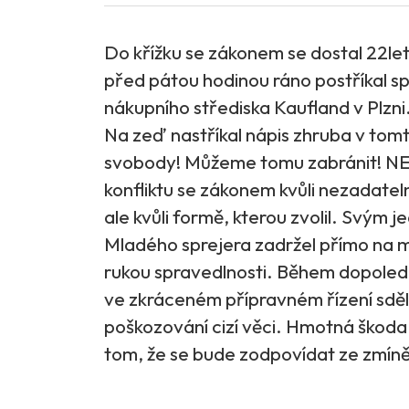
Do křížku se zákonem se dostal 22let
před pátou hodinou ráno postříkal s
nákupního střediska Kaufland v Plzni
Na zeď nastříkal nápis zhruba v tomt
svobody! Můžeme tomu zabránit! NE
konfliktu se zákonem kvůli nezadate
ale kvůli formě, kterou zvolil. Svým j
Mladého sprejera zadržel přímo na m
rukou spravedlnosti. Během dopoledn
ve zkráceném přípravném řízení sděli
poškozování cizí věci. Hmotná škoda 
tom, že se bude zodpovídat ze zmíně