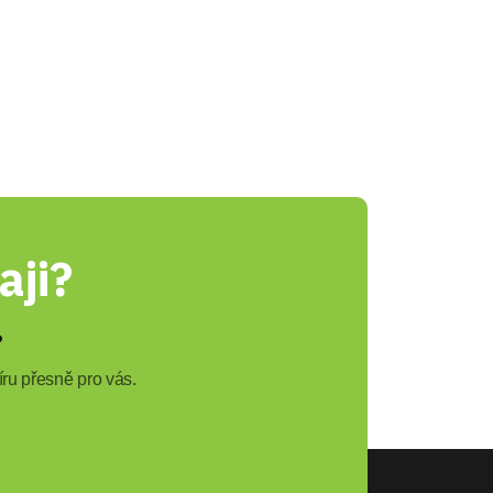
aji?
?
ru přesně pro vás.