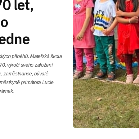
0 let,
lo
ledne
tských příběhů. Mateřská škola
0. výročí svého založení
če, zaměstnance, bývalé
náměstkyně primátora Lucie
Šrámek.