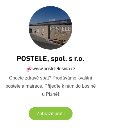
POSTELE, spol. s r.o.
www.postelelosina.cz
Chcete zdravě spát? Prodáváme kvalitní
postele a matrace. Přijeďte k nám do Losiné
u Plzně!
Zobrazit profil