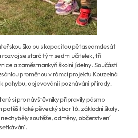
 mateřskou školou s kapacitou pětasedmdesát
 rozvoj se stará tým sedmi učitelek, tří
ice a zaměstnankyň školní jídelny. Součástí
rozsáhlou proměnou v rámci projektu Kouzelná
k pohybu, objevování i poznávání přírody.
teré si pro návštěvníky připravily pásmo
potěšil také pěvecký sbor 16. základní školy.
 nechyběly soutěže, odměny, občerstvení
 setkávání.