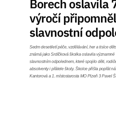
Borech oslavila 7
výročí připomně
slavnostní odpo
Sedm desetiletí péče, vzdělávání, her a tisíce dě
známá jako Srdíčková školka oslavila významné 7
slavnostním odpolednem, které spojilo děti, rodi
absolventy i přátele školy. Školce přišla popřát 
Kantorová a 1. místostarosta MO Plzeň 3 Pavel 