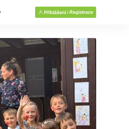
y
Registrace
Přihlášení /