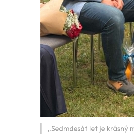
„Sedmdesát let je krásný m