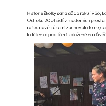
Historie školky sahá až do roku 1956, k
Od roku 2001 sídlí v moderních prostor
i přes nové zázemí zachovala to nejcen
k dětem a prostředí založené na důvěř