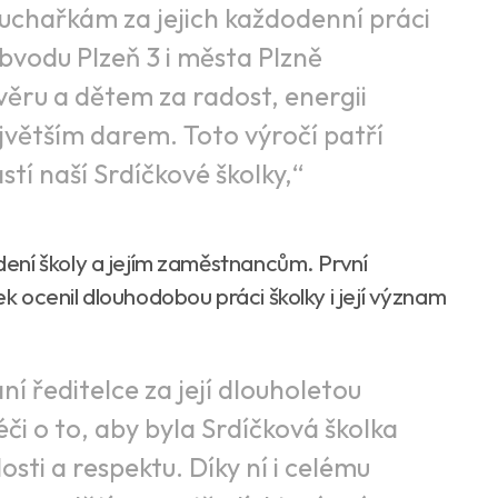
uchařkám za jejich každodenní práci
bvodu Plzeň 3 i města Plzně
ěru a dětem za radost, energii
ejvětším darem. Toto výročí patří
ástí naší Srdíčkové školky,“
ení školy a jejím zaměstnancům. První
 ocenil dlouhodobou práci školky i její význam
í ředitelce za její dlouholetou
éči o to, aby byla Srdíčková školka
sti a respektu. Díky ní i celému