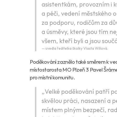
asistentkám, provozním i k
a péči, vedení městského o
za podporu, rodičům za dův
a úsměvy, které jsou tím n
všem, kteří byli a jsou souč
uvedla ředitelka školky Vlasta Willová.
Poděkování zaznělo také směrem k ved
místostarosta MO Plzeň 3 Pavel Šrámek
pro místní komunitu.
„Velké poděkování patří pan
skvělou práci, nasazení a p
místem plným bezpečí, rado