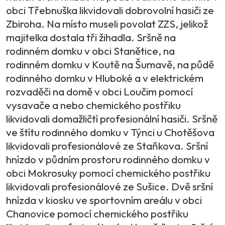
obci Třebnuška likvidovali dobrovolní hasiči ze
Zbiroha. Na místo museli povolat ZZS, jelikož
majitelka dostala tři žihadla. Sršně na
rodinném domku v obci Stanětice, na
rodinném domku v Koutě na Šumavě, na půdě
rodinného domku v Hluboké a v elektrickém
rozvaděči na domě v obci Loučim pomocí
vysavače a nebo chemického postřiku
likvidovali domažličtí profesionální hasiči. Sršně
ve štítu rodinného domku v Týnci u Chotěšova
likvidovali profesionálové ze Staňkova. Sršní
hnízdo v půdním prostoru rodinného domku v
obci Mokrosuky pomocí chemického postřiku
likvidovali profesionálové ze Sušice. Dvě sršní
hnízda v kiosku ve sportovním areálu v obci
Chanovice pomocí chemického postřiku