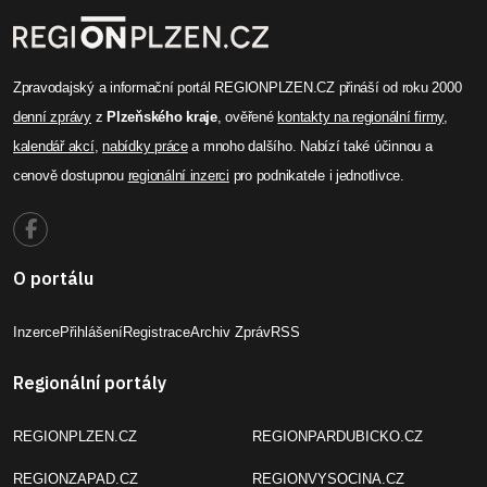
Zpravodajský a informační portál REGIONPLZEN.CZ přináší od roku 2000
denní zprávy
z
Plzeňského kraje
, ověřené
kontakty na regionální firmy
,
kalendář akcí
,
nabídky práce
a mnoho dalšího. Nabízí také účinnou a
cenově dostupnou
regionální inzerci
pro podnikatele i jednotlivce.
O portálu
Inzerce
Přihlášení
Registrace
Archiv Zpráv
RSS
Regionální portály
REGIONPLZEN.CZ
REGIONPARDUBICKO.CZ
REGIONZAPAD.CZ
REGIONVYSOCINA.CZ