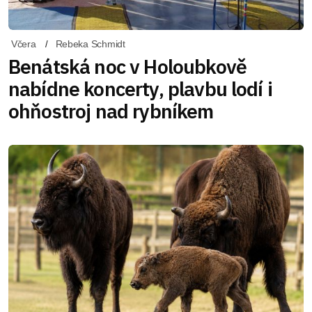
Včera
Rebeka Schmidt
Benátská noc v Holoubkově
nabídne koncerty, plavbu lodí i
ohňostroj nad rybníkem