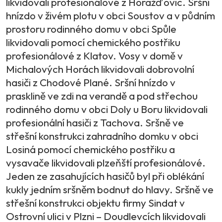
likvidovali profesionálové z Horažďovic. Sršní
hnízdo v živém plotu v obci Soustov a v půdním
prostoru rodinného domu v obci Spůle
likvidovali pomocí chemického postřiku
profesionálové z Klatov. Vosy v domě v
Michalových Horách likvidovali dobrovolní
hasiči z Chodové Plané. Sršní hnízdo v
prasklině ve zdi na verandě a pod střechou
rodinného domu v obci Doly u Boru likvidovali
profesionální hasiči z Tachova. Sršně ve
střešní konstrukci zahradního domku v obci
Losiná pomocí chemického postřiku a
vysavače likvidovali plzeňští profesionálové.
Jeden ze zasahujících hasičů byl při oblékání
kukly jedním sršněm bodnut do hlavy. Sršně ve
střešní konstrukci objektu firmy Sindat v
Ostrovní ulici v Plzni – Doudlevcích likvidovali