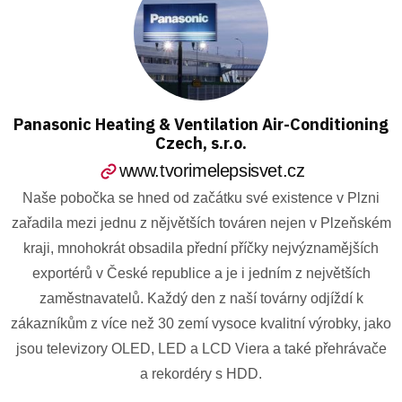
Panasonic Heating & Ventilation Air-Conditioning
Czech, s.r.o.
www.tvorimelepsisvet.cz
Naše pobočka se hned od začátku své existence v Plzni
zařadila mezi jednu z nějvětších továren nejen v Plzeňském
kraji, mnohokrát obsadila přední příčky nejvýznamějších
exportérů v České republice a je i jedním z největších
zaměstnavatelů. Každý den z naší továrny odjíždí k
zákazníkům z více než 30 zemí vysoce kvalitní výrobky, jako
jsou televizory OLED, LED a LCD Viera a také přehrávače
a rekordéry s HDD.