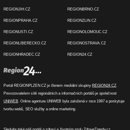
REGIONJIH.CZ
REGIONBRNO.CZ
REGIONPRAHA.CZ
REGIONZLIN.CZ
REGIONUSTI.CZ
REGIONOLOMOUC.CZ
REGIONLIBERECKO.CZ
REGIONOSTRAVA.CZ
REGIONHRADEC.CZ
REGION24.CZ
Portál REGIONPLZEN.CZ je členem mediální skupiny
REGION24.CZ
.
Provozovatelem sítě regionálních a informačních portálů je společnost
UNIWEB
. Online agentura UNIWEB byla založená v roce 1997 a poskytuje
tvorbu webů, SEO služby a online marketing.
Sledujte také náš
portál o zdraví
a životním stylu
ZdraveTrendy.cz
.