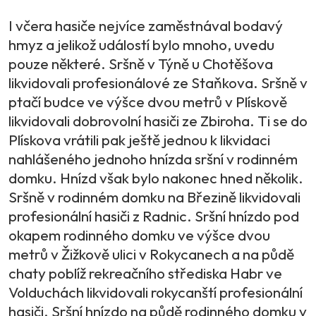
I včera hasiče nejvíce zaměstnával bodavý
hmyz a jelikož událostí bylo mnoho, uvedu
pouze některé. Sršně v Týně u Chotěšova
likvidovali profesionálové ze Staňkova. Sršně v
ptačí budce ve výšce dvou metrů v Plískově
likvidovali dobrovolní hasiči ze Zbiroha. Ti se do
Plískova vrátili pak ještě jednou k likvidaci
nahlášeného jednoho hnízda sršní v rodinném
domku. Hnízd však bylo nakonec hned několik.
Sršně v rodinném domku na Březině likvidovali
profesionální hasiči z Radnic. Sršní hnízdo pod
okapem rodinného domku ve výšce dvou
metrů v Žižkově ulici v Rokycanech a na půdě
chaty poblíž rekreačního střediska Habr ve
Volduchách likvidovali rokycanští profesionální
hasiči. Sršní hnízdo na půdě rodinného domku v