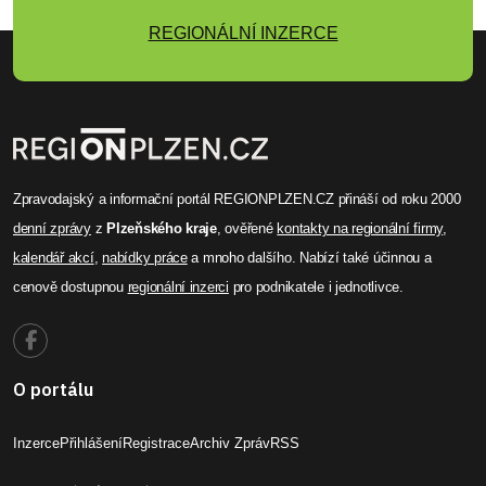
REGIONÁLNÍ INZERCE
Zpravodajský a informační portál REGIONPLZEN.CZ přináší od roku 2000
denní zprávy
z
Plzeňského kraje
, ověřené
kontakty na regionální firmy
,
kalendář akcí
,
nabídky práce
a mnoho dalšího. Nabízí také účinnou a
cenově dostupnou
regionální inzerci
pro podnikatele i jednotlivce.
O portálu
Inzerce
Přihlášení
Registrace
Archiv Zpráv
RSS