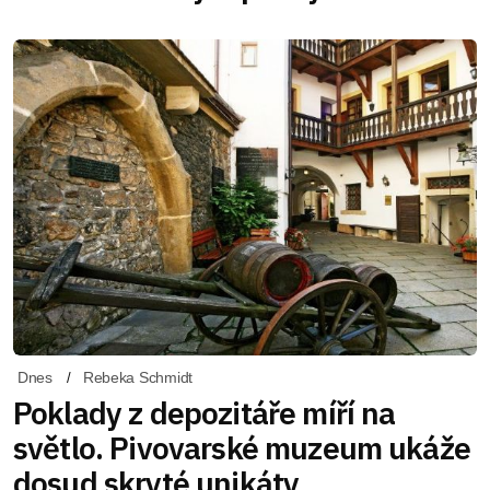
Dnes
Rebeka Schmidt
Poklady z depozitáře míří na
světlo. Pivovarské muzeum ukáže
dosud skryté unikáty