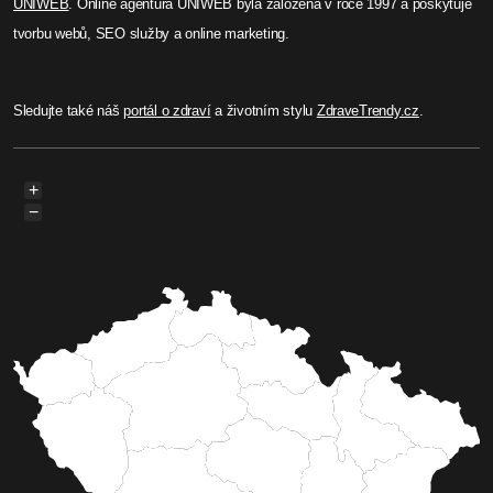
UNIWEB
. Online agentura UNIWEB byla založená v roce 1997 a poskytuje
tvorbu webů, SEO služby a online marketing.
Sledujte také náš
portál o zdraví
a životním stylu
ZdraveTrendy.cz
.
+
−