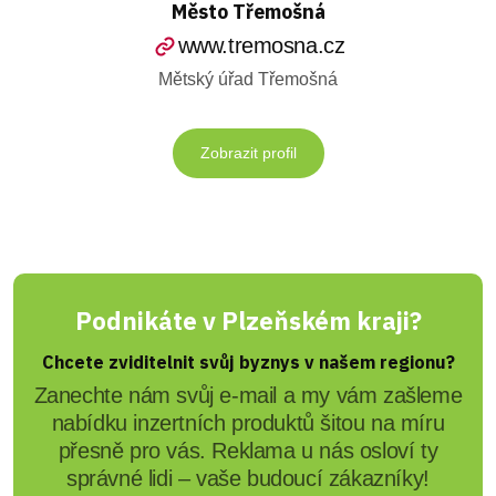
Město Třemošná
www.tremosna.cz
Mětský úřad Třemošná
Zobrazit profil
Podnikáte v Plzeňském kraji?
Chcete zviditelnit svůj byznys v našem regionu?
Zanechte nám svůj e-mail a my vám zašleme
nabídku inzertních produktů šitou na míru
přesně pro vás. Reklama u nás osloví ty
správné lidi – vaše budoucí zákazníky!