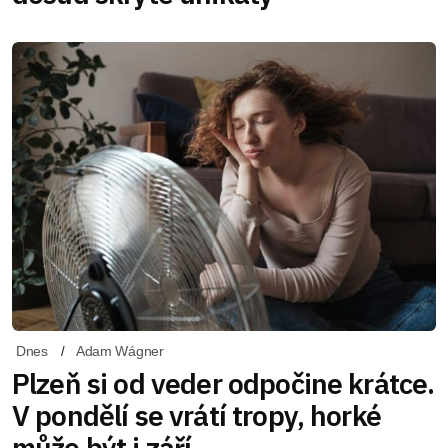
Dnes
Adam Wágner
Plzeň si od veder odpočine krátce.
V pondělí se vrátí tropy, horké
může být i září