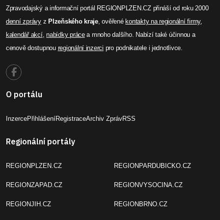
Zpravodajský a informační portál REGIONPLZEN.CZ přináší od roku 2000
denní zprávy
z
Plzeňského kraje
, ověřené
kontakty na regionální firmy
,
kalendář akcí
,
nabídky práce
a mnoho dalšího. Nabízí také účinnou a
cenově dostupnou
regionální inzerci
pro podnikatele i jednotlivce.
O portálu
Inzerce
Přihlášení
Registrace
Archiv Zpráv
RSS
Regionální portály
REGIONPLZEN.CZ
REGIONPARDUBICKO.CZ
REGIONZAPAD.CZ
REGIONVYSOCINA.CZ
REGIONJIH.CZ
REGIONBRNO.CZ