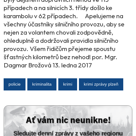
případech a na silnicích 3. třídy došlo ke
karambolu v 62 případech. Apelujeme na
všechny účastníky silničního provozu, aby se
nejen za volantem chovali zodpovědně,
ohleduplně a dodržovali pravidla silničního
provozu. Všem řidičům přejeme spoustu
šťastných kilometrů bez nehod! por. Mgr.
Dagmar Brožová 13. ledna 2017
policie
kriminalita
krimi
krimi zprávy plzeň
Ať vám nic neunikne!
Sledujte denní zprávy z vašeho regionu