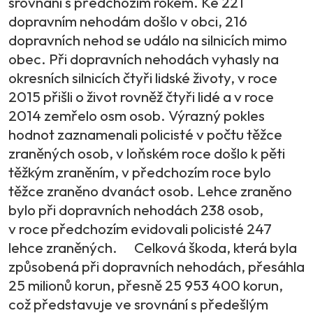
srovnání s předchozím rokem. Ke 221
dopravním nehodám došlo v obci, 216
dopravních nehod se událo na silnicích mimo
obec. Při dopravních nehodách vyhasly na
okresních silnicích čtyři lidské životy, v roce
2015 přišli o život rovněž čtyři lidé a v roce
2014 zemřelo osm osob. Výrazný pokles
hodnot zaznamenali policisté v počtu těžce
zraněných osob, v loňském roce došlo k pěti
těžkým zraněním, v předchozím roce bylo
těžce zraněno dvanáct osob. Lehce zraněno
bylo při dopravních nehodách 238 osob,
v roce předchozím evidovali policisté 247
lehce zraněných. Celková škoda, která byla
způsobená při dopravních nehodách, přesáhla
25 milionů korun, přesně 25 953 400 korun,
což představuje ve srovnání s předešlým