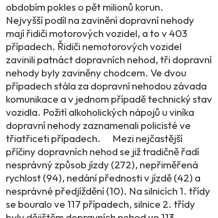
obdobím pokles o pět milionů korun.
Nejvyšší podíl na zavinění dopravní nehody
mají řidiči motorových vozidel, a to v 403
případech. Řidiči nemotorových vozidel
zavinili patnáct dopravních nehod, tři dopravní
nehody byly zaviněny chodcem. Ve dvou
případech stála za dopravní nehodou závada
komunikace a v jednom případě technický stav
vozidla. Požití alkoholických nápojů u viníka
dopravní nehody zaznamenali policisté ve
třiatřiceti případech. Mezi nejčastější
příčiny dopravních nehod se již tradičně řadí
nesprávný způsob jízdy (272), nepřiměřená
rychlost (94), nedání přednosti v jízdě (42) a
nesprávné předjíždění (10). Na silnicích 1. třídy
se bouralo ve 117 případech, silnice 2. třídy
byly dějištěm dopravních nehod ve 113