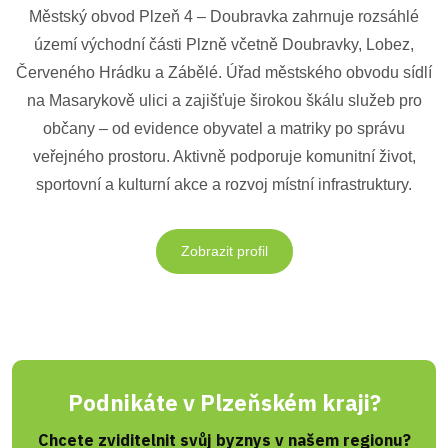
Městský obvod Plzeň 4 – Doubravka zahrnuje rozsáhlé
území východní části Plzně včetně Doubravky, Lobez,
Červeného Hrádku a Zábělé. Úřad městského obvodu sídlí
na Masarykově ulici a zajišťuje širokou škálu služeb pro
občany – od evidence obyvatel a matriky po správu
veřejného prostoru. Aktivně podporuje komunitní život,
sportovní a kulturní akce a rozvoj místní infrastruktury.
Zobrazit profil
Podnikáte v Plzeňském kraji?
Chcete zviditelnit svůj byznys v našem regionu?