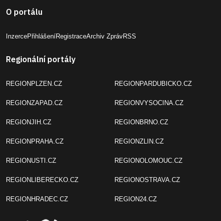
O portálu
Inzerce
Přihlášení
Registrace
Archiv Zpráv
RSS
Regionální portály
REGIONPLZEN.CZ
REGIONPARDUBICKO.CZ
REGIONZAPAD.CZ
REGIONVYSOCINA.CZ
REGIONJIH.CZ
REGIONBRNO.CZ
REGIONPRAHA.CZ
REGIONZLIN.CZ
REGIONUSTI.CZ
REGIONOLOMOUC.CZ
REGIONLIBERECKO.CZ
REGIONOSTRAVA.CZ
REGIONHRADEC.CZ
REGION24.CZ