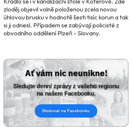
Kradlo se i v kanalizační štole v Koterově. Zde
zloděj objevil volně položenou zcela novou
úhlovou brusku v hodnotě šesti tisíc korun a tak
si ji odnesl. Případem se zabývají policisté z
obvodního oddělení Plzeň - Slovany.
Ať vám nic neunikne!
Sledujte denní zprávy z vašeho regionu
na našem Facebooku.
Sledovat na Facebooku