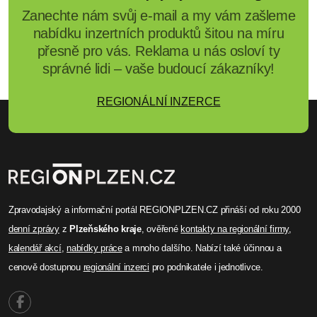
Zanechte nám svůj e-mail a my vám zašleme
nabídku inzertních produktů šitou na míru
přesně pro vás. Reklama u nás osloví ty
správné lidi – vaše budoucí zákazníky!
REGIONÁLNÍ INZERCE
Zpravodajský a informační portál REGIONPLZEN.CZ přináší od roku 2000
denní zprávy
z
Plzeňského kraje
, ověřené
kontakty na regionální firmy
,
kalendář akcí
,
nabídky práce
a mnoho dalšího. Nabízí také účinnou a
cenově dostupnou
regionální inzerci
pro podnikatele i jednotlivce.