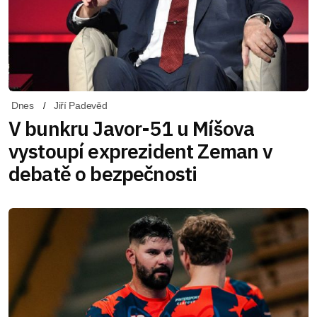
Dnes
Jiří Padevěd
V bunkru Javor-51 u Míšova
vystoupí exprezident Zeman v
debatě o bezpečnosti