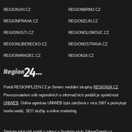
REGIONJIH.CZ
REGIONBRNO.CZ
REGIONPRAHA.CZ
REGIONZLIN.CZ
REGIONUSTI.CZ
REGIONOLOMOUC.CZ
REGIONLIBERECKO.CZ
REGIONOSTRAVA.CZ
REGIONHRADEC.CZ
REGION24.CZ
Portál REGIONPLZEN.CZ je členem mediální skupiny
REGION24.CZ
.
Provozovatelem sítě regionálních a informačních portálů je společnost
UNIWEB
. Online agentura UNIWEB byla založená v roce 1997 a poskytuje
tvorbu webů, SEO služby a online marketing.
Sledujte také náš
portál o zdraví
a životním stylu
ZdraveTrendy.cz
.