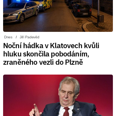
Dnes
Jiří Padevěd
Noční hádka v Klatovech kvůli
hluku skončila pobodáním,
zraněného vezli do Plzně