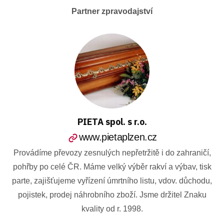
Partner zpravodajství
PIETA spol. s r.o.
www.pietaplzen.cz
Provádíme převozy zesnulých nepřetržitě i do zahraničí,
pohřby po celé ČR. Máme velký výběr rakví a výbav, tisk
parte, zajišťujeme vyřízení úmrtního listu, vdov. důchodu,
pojistek, prodej náhrobního zboží. Jsme držitel Znaku
kvality od r. 1998.