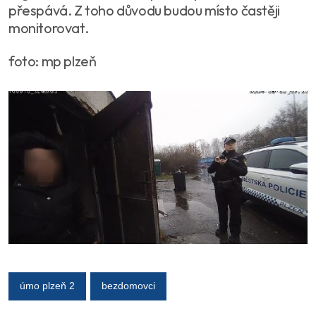
přespává. Z toho důvodu budou místo častěji
monitorovat.
foto: mp plzeň
úmo plzeň 2
bezdomovci