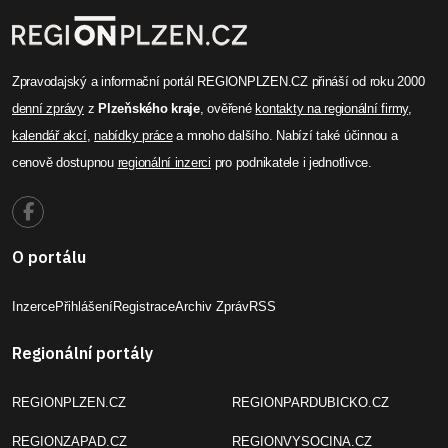
Zpravodajský a informační portál REGIONPLZEN.CZ přináší od roku 2000
denní zprávy
z
Plzeňského kraje
, ověřené
kontakty na regionální firmy
,
kalendář akcí
,
nabídky práce
a mnoho dalšího. Nabízí také účinnou a
cenově dostupnou
regionální inzerci
pro podnikatele i jednotlivce.
O portálu
Inzerce
Přihlášení
Registrace
Archiv Zpráv
RSS
Regionální portály
REGIONPLZEN.CZ
REGIONPARDUBICKO.CZ
REGIONZAPAD.CZ
REGIONVYSOCINA.CZ