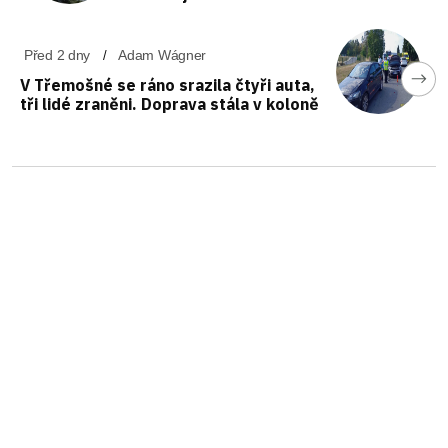
Před 2 dny
Adam Wágner
V Třemošné se ráno srazila čtyři auta,
tři lidé zraněni. Doprava stála v koloně