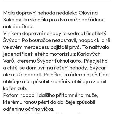
Malá dopravní nehoda nedaleko Oloví na
Sokolovsku skončila pro dva muže pořádnou
nakládačkou.
Viníkem dopravní nehody je sedmatřicetiletý
Švýcar. Po bouračce nezastavil, naopak klidně
ve svém mercedesu odjížděl pryč. To naštvalo
jedenatřicetiletého motoristu z Karlových
Varů, kterému Švýcar ťuknul auto. Předjel ho
a chtěl se domluvit na řešení nehody. Švýcar
ale muže napadl. Po několika úderech pěstí do
obličeje mu způsobil zranění v obličeji a zlomil
kořen zub.
Potom napadl i dalšího přítomného muže,
kterému ranou pěstí do obličeje způsobil
odřeninu očního víčka.