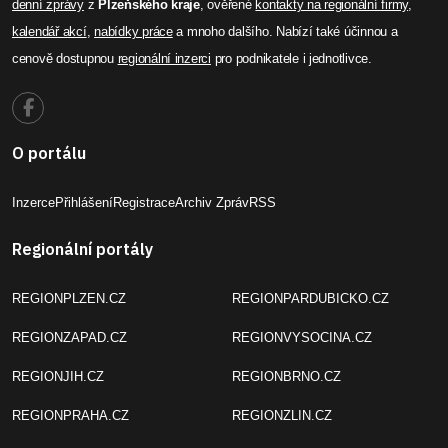
denní zprávy
z
Plzeňského kraje
, ověřené
kontakty na regionální firmy
,
kalendář akcí
,
nabídky práce
a mnoho dalšího. Nabízí také účinnou a
cenově dostupnou
regionální inzerci
pro podnikatele i jednotlivce.
O portálu
Inzerce
Přihlášení
Registrace
Archiv Zpráv
RSS
Regionální portály
REGIONPLZEN.CZ
REGIONPARDUBICKO.CZ
REGIONZAPAD.CZ
REGIONVYSOCINA.CZ
REGIONJIH.CZ
REGIONBRNO.CZ
REGIONPRAHA.CZ
REGIONZLIN.CZ