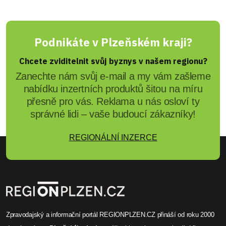
Podnikáte v Plzeňském kraji?
Chcete zviditelnit svůj byznys v našem regionu?
Zanechte nám svůj e-mail a my vám zašleme
nabídku inzertních produktů šitou na míru
přesně pro vás. Reklama u nás osloví ty
správné lidi – vaše budoucí zákazníky!
REGIONÁLNÍ INZERCE
Zpravodajský a informační portál REGIONPLZEN.CZ přináší od roku 2000