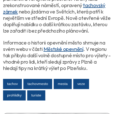
zrekonstruované náměstí, opravený
tachovský
zámek
nebo jízdárna ve Světcích, která patří k
největším ve střední Evropě. Nově otevřené věže
doplňují nabídku o další krátkou zastávku, kterou
lze zařadit i bez předchozího plánování.
Informace o historii opevnění město shrnuje na
svém webu v části
Městské opevnění
. V regionu
tak přibylo další volně dostupné místo pro výlety -
vhodné pro lidi, kteří sledují zprávy z Plzně a
hledají tipy na krátký výlet po Plzeňsku.
tachov
tachovmesto
mesta
veze
prohlidky
turiste