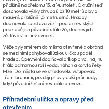
přibližně na přelomu 13. a 14. století. Okružní zeď
dosahovala výšky zhruba 8 až 10 metrů a byla
masivní, přibližně 1,5 metru silná. Hradby
doplňovala soustava věží - podle městských
podkladů jich původně stálo 26, dodnes jich
zůstává více než dvacet.
Věže byly směrem do města otevřené a obránci
se mezi nimi pohybovali úzkou uličkou podél
hradeb. Opevnění doplňoval příkop a val; na jihu
hrála ochrannou roli i voda, náhon a koryto řeky
Mže. Do města se ve středověku vstupovalo
třemi branami, později přibyly další průchody,
když původní řešení nestačilo provozu.
Příhradební ulička a opravy před
otevřením