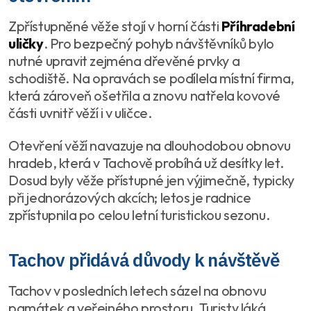
Zpřístupněné věže stojí v horní části
Příhradební
uličky
. Pro bezpečný pohyb návštěvníků bylo
nutné upravit zejména dřevěné prvky a
schodiště. Na opravách se podílela místní firma,
která zároveň ošetřila a znovu natřela kovové
části uvnitř věží i v uličce.
Otevření věží navazuje na dlouhodobou obnovu
hradeb, která v Tachově probíhá už desítky let.
Dosud byly věže přístupné jen výjimečně, typicky
při jednorázových akcích; letos je radnice
zpřístupnila po celou letní turistickou sezonu.
Tachov přidává důvody k návštěvě
Tachov v posledních letech sázel na obnovu
památek a veřejného prostoru. Turisty láká