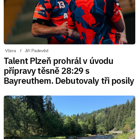
Včera
Jiří Padevěd
Talent Plzeň prohrál v úvodu
přípravy těsně 28:29 s
Bayreuthem. Debutovaly tři posily