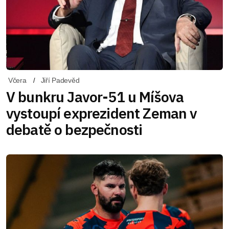
Včera
Jiří Padevěd
V bunkru Javor-51 u Míšova
vystoupí exprezident Zeman v
debatě o bezpečnosti