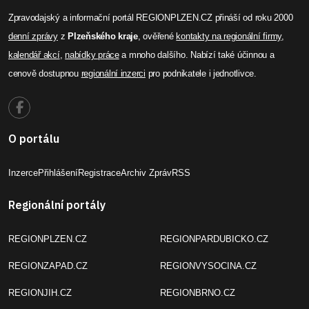
Zpravodajský a informační portál REGIONPLZEN.CZ přináší od roku 2000
denní zprávy
z
Plzeňského kraje
, ověřené
kontakty na regionální firmy
,
kalendář akcí
,
nabídky práce
a mnoho dalšího. Nabízí také účinnou a
cenově dostupnou
regionální inzerci
pro podnikatele i jednotlivce.
O portálu
Inzerce
Přihlášení
Registrace
Archiv Zpráv
RSS
Regionální portály
REGIONPLZEN.CZ
REGIONPARDUBICKO.CZ
REGIONZAPAD.CZ
REGIONVYSOCINA.CZ
REGIONJIH.CZ
REGIONBRNO.CZ