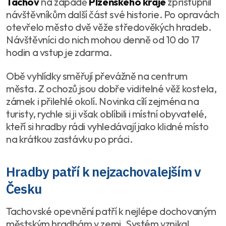
Tachov
na západě
Plzeňského kraje
zpřístupnil
návštěvníkům další část své historie. Po opravách
otevřelo město dvě věže středověkých hradeb.
Návštěvníci do nich mohou denně od 10 do 17
hodin a vstup je zdarma.
Obě vyhlídky směřují převážně na centrum
města. Z ochozů jsou dobře viditelné věž kostela,
zámek i přilehlé okolí. Novinka cílí zejména na
turisty, rychle si ji však oblíbili i místní obyvatelé,
kteří si hradby rádi vyhledávají jako klidné místo
na krátkou zastávku po práci.
Hradby patří k nejzachovalejším v
Česku
Tachovské opevnění patří k nejlépe dochovaným
městským hradbám v zemi. Systém vznikal