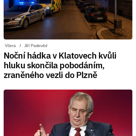
Včera
Jiří Padevěd
Noční hádka v Klatovech kvůli
hluku skončila pobodáním,
zraněného vezli do Plzně