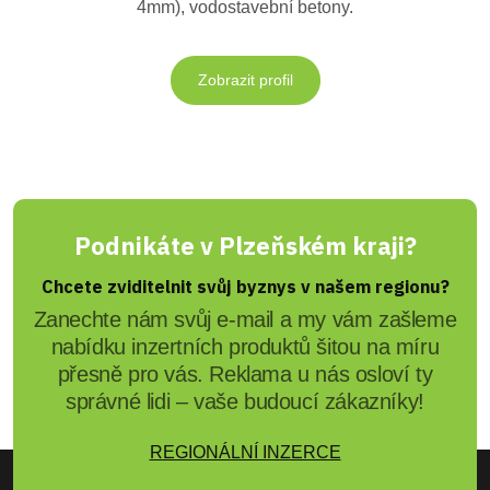
4mm), vodostavební betony.
Zobrazit profil
Podnikáte v Plzeňském kraji?
Chcete zviditelnit svůj byznys v našem regionu?
Zanechte nám svůj e-mail a my vám zašleme
nabídku inzertních produktů šitou na míru
přesně pro vás. Reklama u nás osloví ty
správné lidi – vaše budoucí zákazníky!
REGIONÁLNÍ INZERCE