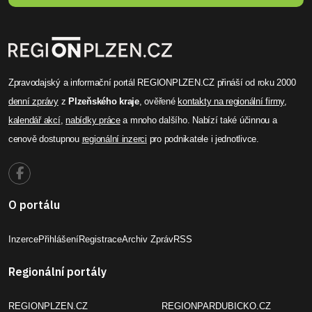
Zpravodajský a informační portál REGIONPLZEN.CZ přináší od roku 2000
denní zprávy
z
Plzeňského kraje
, ověřené
kontakty na regionální firmy
,
kalendář akcí
,
nabídky práce
a mnoho dalšího. Nabízí také účinnou a
cenově dostupnou
regionální inzerci
pro podnikatele i jednotlivce.
O portálu
Inzerce
Přihlášení
Registrace
Archiv Zpráv
RSS
Regionální portály
REGIONPLZEN.CZ
REGIONPARDUBICKO.CZ