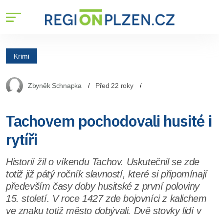
Krimi
Zbyněk Schnapka
Před 22 roky
Tachovem pochodovali husité i
rytíři
Historií žil o víkendu Tachov. Uskutečnil se zde
totiž již pátý ročník slavností, které si připomínají
především časy doby husitské z první poloviny
15. století. V roce 1427 zde bojovníci z kalichem
ve znaku totiž město dobývali. Dvě stovky lidí v