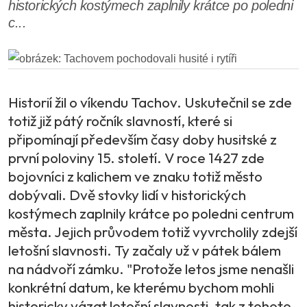
historických kostýmech zaplnily krátce po poledni
c...
Historií žil o víkendu Tachov. Uskutečnil se zde
totiž již pátý ročník slavností, které si
připomínají především časy doby husitské z
první poloviny 15. století. V roce 1427 zde
bojovníci z kalichem ve znaku totiž město
dobývali. Dvě stovky lidí v historických
kostýmech zaplnily krátce po poledni centrum
města. Jejich průvodem totiž vyvrcholily zdejší
letošní slavnosti. Ty začaly už v pátek bálem
na nádvoří zámku. "Protože letos jsme nenašli
konkrétní datum, ke kterému bychom mohli
historicky vázat letošní slavnosti, tak z tohoto