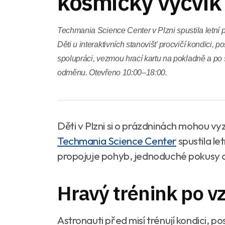
kosmický výcvik
Techmania Science Center v Plzni spustila letní 
Děti u interaktivních stanovišť procvičí kondici, 
spolupráci, vezmou hrací kartu na pokladně a po
odměnu. Otevřeno 10:00–18:00.
Děti v Plzni si o prázdninách mohou vy
Techmania Science Center
spustila le
propojuje pohyb, jednoduché pokusy 
Hravý trénink po v
Astronauti před misí trénují kondici, p