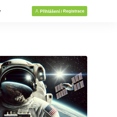
y
Registrace
Přihlášení /