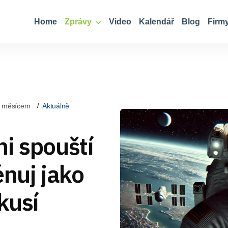
Home
Zprávy
Video
Kalendář
Blog
Firm
d měsícem
Aktuálně
i spouští
énuj jako
kusí