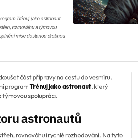
program Trénuj jako astronaut.
postřeh, rovnováhu a týmovou
 splnění mise dostanou drobnou
zkoušet část přípravy na cestu do vesmíru.
tní program
Trénuj jako astronaut
, který
a týmovou spolupráci.
zoru astronautů
ostřeh, rovnováhu i rychlé rozhodování. Na tyto