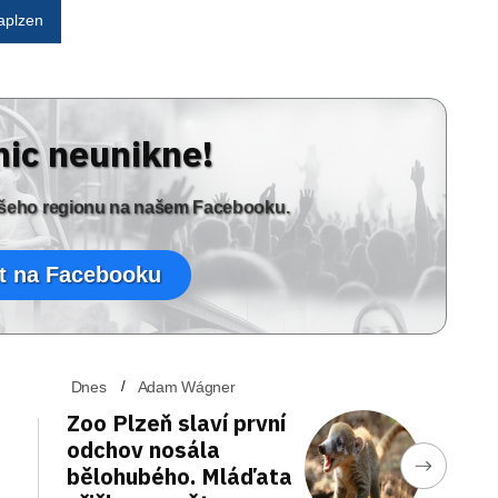
aplzen
nic neunikne!
vašeho regionu na našem Facebooku.
t na Facebooku
Dnes
Adam Wágner
Zoo Plzeň slaví první
odchov nosála
bělohubého. Mláďata