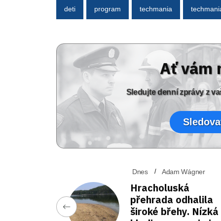
deti
program
techmania
techmani
Ať vám 
Sledujte denní zprávy z 
Sledova
Dnes
Adam Wágner
Hracholuská
přehrada odhalila
široké břehy. Nízká