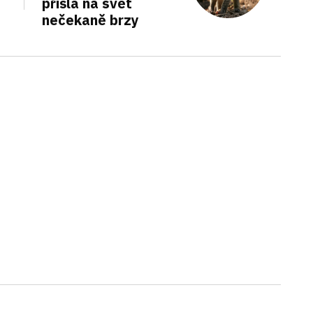
přišla na svět
nečekaně brzy