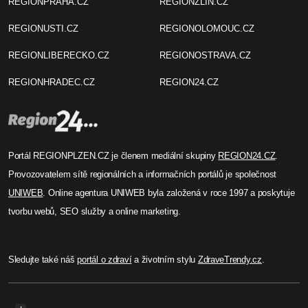
REGIONPRAHA.CZ
REGIONZLIN.CZ
REGIONUSTI.CZ
REGIONOLOMOUC.CZ
REGIONLIBERECKO.CZ
REGIONOSTRAVA.CZ
REGIONHRADEC.CZ
REGION24.CZ
Portál REGIONPLZEN.CZ je členem mediální skupiny
REGION24.CZ
.
Provozovatelem sítě regionálních a informačních portálů je společnost
UNIWEB
. Online agentura UNIWEB byla založená v roce 1997 a poskytuje
tvorbu webů, SEO služby a online marketing.
Sledujte také náš
portál o zdraví
a životním stylu
ZdraveTrendy.cz
.