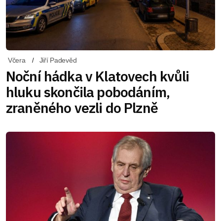
Včera
Jiří Padevěd
Noční hádka v Klatovech kvůli
hluku skončila pobodáním,
zraněného vezli do Plzně