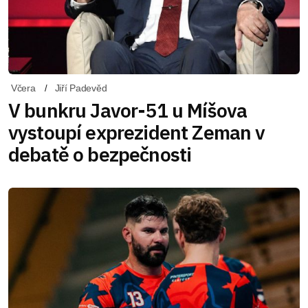
Včera
Jiří Padevěd
V bunkru Javor-51 u Míšova
vystoupí exprezident Zeman v
debatě o bezpečnosti