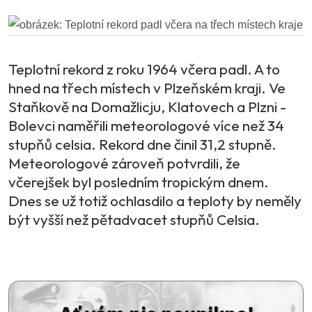
Teplotní rekord z roku 1964 včera padl. A to
hned na třech místech v Plzeňském kraji. Ve
Staňkově na Domažlicju, Klatovech a Plzni -
Bolevci naměřili meteorologové více než 34
stupňů celsia. Rekord dne činil 31,2 stupně.
Meteorologové zároveň potvrdili, že
včerejšek byl posledním tropickým dnem.
Dnes se už totiž ochlasdilo a teploty by neměly
být vyšší než pětadvacet stupňů Celsia.