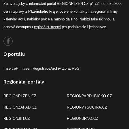
Zpravodajský a informační portál REGIONPLZEN.CZ přináší od roku 2000
denní zprávy
z
Plzeňského kraje
, ověřené
kontakty na regionální firmy
,
kalendář akcí
,
nabídky práce
a mnoho dalšího. Nabízí také účinnou a
cenově dostupnou
regionální inzerci
pro podnikatele i jednotlivce.
O portálu
Inzerce
Přihlášení
Registrace
Archiv Zpráv
RSS
Regionální portály
REGIONPLZEN.CZ
REGIONPARDUBICKO.CZ
REGIONZAPAD.CZ
REGIONVYSOCINA.CZ
REGIONJIH.CZ
REGIONBRNO.CZ