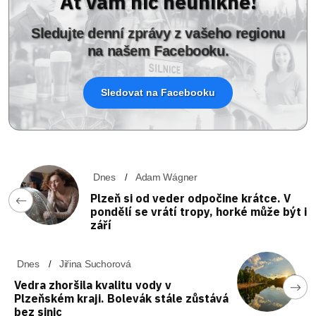
Ať vám nic neunikne!
Sledujte denní zprávy z vašeho regionu
na našem Facebooku.
Sledovat na Facebooku
Dnes
Adam Wágner
Plzeň si od veder odpočine krátce. V
pondělí se vrátí tropy, horké může být i
září
Dnes
Jiřina Suchorová
Vedra zhoršila kvalitu vody v
Plzeňském kraji. Bolevák stále zůstává
bez sinic