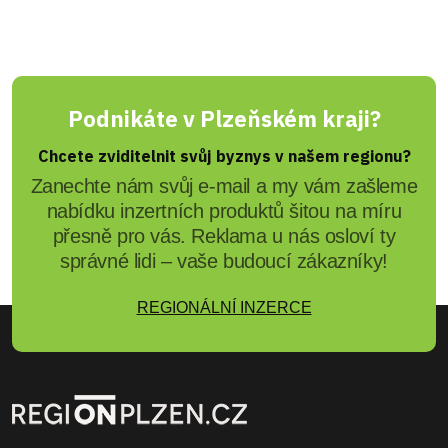
Podnikáte v Plzeňském kraji?
Chcete zviditelnit svůj byznys v našem regionu?
Zanechte nám svůj e-mail a my vám zašleme
nabídku inzertních produktů šitou na míru
přesně pro vás. Reklama u nás osloví ty
správné lidi – vaše budoucí zákazníky!
REGIONÁLNÍ INZERCE