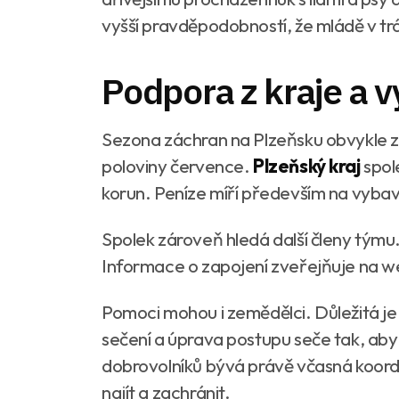
vyšší pravděpodobností, že mládě v t
Podpora z kraje a 
Sezona záchran na Plzeňsku obvykle z
poloviny července.
Plzeňský kraj
spole
korun. Peníze míří především na vybav
Spolek zároveň hledá další členy týmu. 
Informace o zapojení zveřejňuje na 
Pomoci mohou i zemědělci. Důležitá j
sečení a úprava postupu seče tak, aby 
dobrovolníků bývá právě včasná koordi
najít a zachránit.