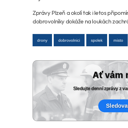
Zprávy Plzeň a okolí tak i letos připom
dobrovolníky dokáže na loukách zachrán
drony
dobrovolnici
spolek
misto
Ať vám 
Sledujte denní zprávy z 
Sledova