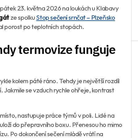
v pátek 23. května 2026 na loukách u Klabavy
gát
ze spolku
Stop sečení srnčat – Plzeňsko
 porost po teplotních stopách.
ehdy termovize funguje
vykle kolem páté ráno. Tehdy je největší rozdíl
í. Jakmile se vzduch rychle ohřeje, kontrast
ísto, nastupuje práce týmů v poli. Lidé na
 uloží do přepravního boxu. Přenesou ho mimo
ízu. Po dokončení sečení mládě vrátí na