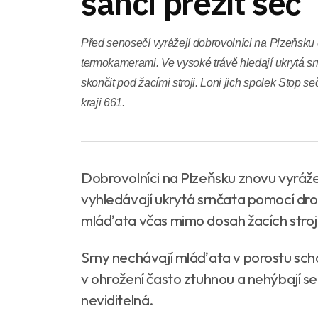
šanci přežít seč
Před senosečí vyrážejí dobrovolníci na Plzeňsku 
termokamerami. Ve vysoké trávě hledají ukrytá srn
skončit pod žacími stroji. Loni jich spolek Stop s
kraji 661.
Dobrovolníci na Plzeňsku znovu vyráže
vyhledávají ukrytá srnčata pomocí dro
mláďata včas mimo dosah žacích stroj
Srny nechávají mláďata v porostu sc
v ohrožení často ztuhnou a nehýbají se
neviditelná.