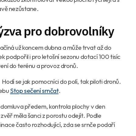
rávě nezůstane.
výzva pro dobrovolníky
ačíná už koncem dubna a může trvat až do
k podpořil i pro letošní sezonu dotací 100 tisíc
ení do terénu a provoz dronů.
Hodí se jak pomocníci do polí, tak piloti dronů.
webu
Stop sečení srnčat
.
e domluva předem, kontrola plochy v den
zvěř měla šanci z porostu odejít. Podle
nace často rozhodující, zda se srnče podaří