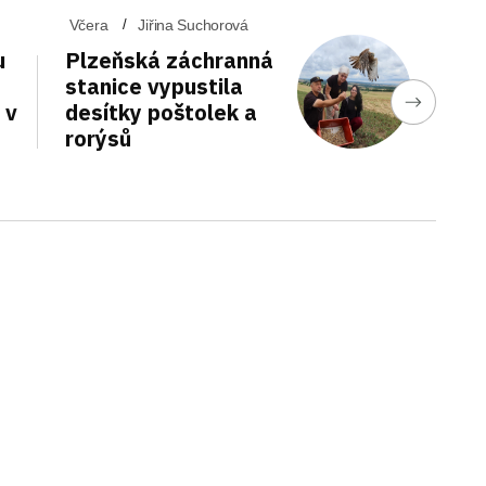
Včera
Jiřina Suchorová
u
Plzeňská záchranná
stanice vypustila
 v
desítky poštolek a
rorýsů