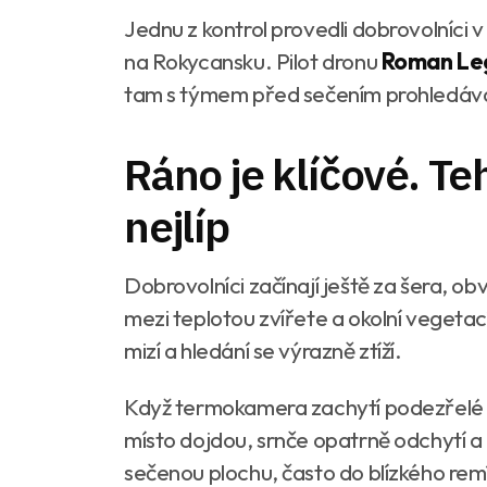
Jednu z kontrol provedli dobrovolníci 
na Rokycansku. Pilot dronu
Roman Le
tam s týmem před sečením prohledával
Ráno je klíčové. T
nejlíp
Dobrovolníci začínají ještě za šera, ob
mezi teplotou zvířete a okolní vegetac
mizí a hledání se výrazně ztíží.
Když termokamera zachytí podezřelé m
místo dojdou, srnče opatrně odchytí a
sečenou plochu, často do blízkého rem