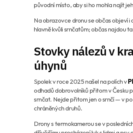
původní místo, aby si ho mohla najít j
Na obrazovce dronu se občas objeví i da
hlavně kvůli srnčatům; občas najdou t
Stovky nálezů v kra
úhynů
Spolek v roce 2025 našel na polích v
P
odhadů dobrovolníků přitom v Česku při
srnčat. Nejde přitom jen o srnčí — v por
chráněných druhů.
Drony s termokamerou se v posledních 
dřívějšímu procházení luk s lidmi a psy