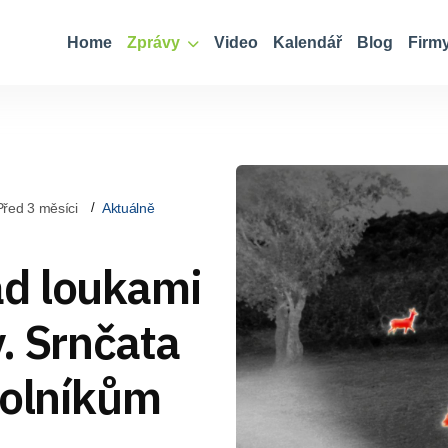
Home
Zprávy
Video
Kalendář
Blog
Firm
Před 3 měsíci
Aktuálně
d loukami
y. Srnčata
volníkům