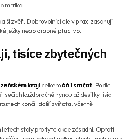
eho matka.
lší zvěř. Dobrovolníci ale v praxi zasahují
aké ježky nebo drobné ptactvo.
ji, tisíce zbytečných
lzeňském kraji
celkem
661 srnčat
. Podle
 sečích každoročně hynou až desítky tisíc
ostech končí i další zvířata, včetně
letech staly pro tyto akce zásadní. Oproti
 dokážou zkontrolovat velkou plochu rychleji a s