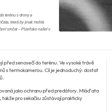
do terénu s drony a
čata, která by jinak mohla
ečení srnčat – Plzeňsko našel v
jí před senosečí do terénu. Ve vysoké trávě
nů s termokamerou. Cíl je jednoduchý: dostat
ů.
hovaná jako ochranu před predátory. Mláďata
, takže pro sekačku zůstávají prakticky