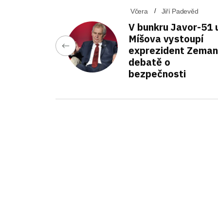
Včera
Jiří Padevěd
V bunkru Javor-51 
Míšova vystoupí
exprezident Zeman
debatě o
bezpečnosti