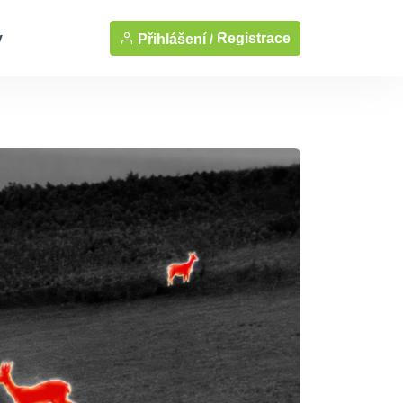
y
Registrace
Přihlášení /