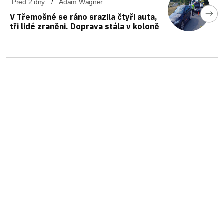
Před 2 dny
Adam Wágner
V Třemošné se ráno srazila čtyři auta,
tři lidé zraněni. Doprava stála v koloně