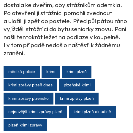
dostala ke dveřím, aby strážníkům odemkla.
Po otevření jí strážníci pomohli zvednout
a uložili ji zpět do postele. Před půl pátou ráno
vyjížděli strážníci do bytu seniorky znovu. Paní
našli tentokrát ležet na podlaze v koupelně.
I v tom případě nedošlo naštěstí k žádnému
zranění.
městká policie
krimi
krimi plzeň
krimi zprávy plzeň dnes
plzeňské krimi
krimi zprávy plzeňsko
krimi zprávy plzeň
nejnovější krimi zprávy plzeň
krimi plzeň aktuálně
plzeň krimi zprávy