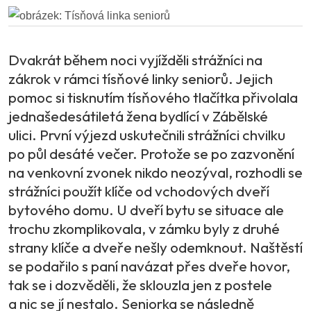
Dvakrát během noci vyjížděli strážníci na
zákrok v rámci tísňové linky seniorů. Jejich
pomoc si tisknutím tísňového tlačítka přivolala
jednašedesátiletá žena bydlící v Zábělské
ulici. První výjezd uskutečnili strážníci chvilku
po půl desáté večer. Protože se po zazvonění
na venkovní zvonek nikdo neozýval, rozhodli se
strážníci použít klíče od vchodových dveří
bytového domu. U dveří bytu se situace ale
trochu zkomplikovala, v zámku byly z druhé
strany klíče a dveře nešly odemknout. Naštěstí
se podařilo s paní navázat přes dveře hovor,
tak se i dozvěděli, že sklouzla jen z postele
a nic se jí nestalo. Seniorka se následně