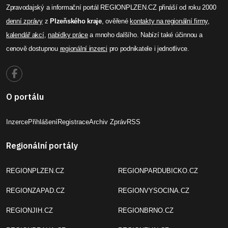
Zpravodajský a informační portál REGIONPLZEN.CZ přináší od roku 2000
denní zprávy
z
Plzeňského kraje
, ověřené
kontakty na regionální firmy
,
kalendář akcí
,
nabídky práce
a mnoho dalšího. Nabízí také účinnou a
cenově dostupnou
regionální inzerci
pro podnikatele i jednotlivce.
O portálu
Inzerce
Přihlášení
Registrace
Archiv Zpráv
RSS
Regionální portály
REGIONPLZEN.CZ
REGIONPARDUBICKO.CZ
REGIONZAPAD.CZ
REGIONVYSOCINA.CZ
REGIONJIH.CZ
REGIONBRNO.CZ