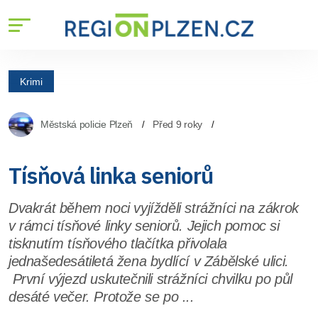
Krimi
Městská policie Plzeň
Před 9 roky
Tísňová linka seniorů
Dvakrát během noci vyjížděli strážníci na zákrok
v rámci tísňové linky seniorů. Jejich pomoc si
tisknutím tísňového tlačítka přivolala
jednašedesátiletá žena bydlící v Zábělské ulici.
První výjezd uskutečnili strážníci chvilku po půl
desáté večer. Protože se po ...