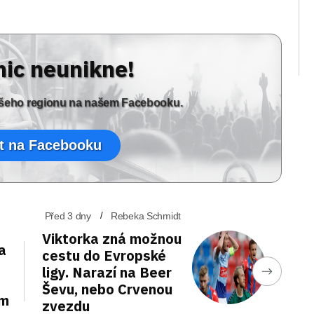
nic neunikne!
vašeho regionu na našem Facebooku.
t na Facebooku
Před 3 dny
Rebeka Schmidt
Viktorka zná možnou
a
cestu do Evropské
ligy. Narazí na Beer
Ševu, nebo Crvenou
em
zvezdu