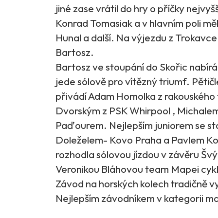
jiné zase vrátil do hry o příčky nejvy
Konrad Tomasiak a v hlavním poli měl
Hunal a další. Na výjezdu z Trokavce
Bartosz.
Bartosz ve stoupání do Skořic nabírá 
jede sólově pro vítězný triumf. Pěti
přivádí Adam Homolka z rakouskéh
Dvorským z PSK Whirpool , Michale
Paďourem. Nejlepším juniorem se st
Doleželem- Kovo Praha a Pavlem Ko
rozhodla sólovou jízdou v závěru Šv
Veronikou Bláhovou team Mapei cykl
Závod na horských kolech tradičně 
Nejlepším závodníkem v kategorii m