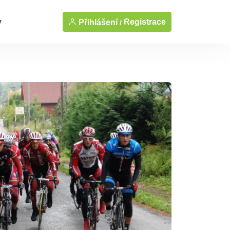
y
Registrace
Přihlášení /