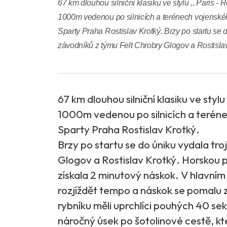
67 km dlouhou silniční klasiku ve stylu ,, Paris -
1000m vedenou po silnicích a terénech vojenskéh
Sparty Praha Rostislav Krotký. Brzy po startu se 
závodníků z týmu Felt Chrobry Glogov a Rostislav 
67 km dlouhou silniční klasiku ve styl
1000m vedenou po silnicích a teréne
Sparty Praha Rostislav Krotký.
Brzy po startu se do úniku vydala tr
Glogov a Rostislav Krotký. Horskou p
získala 2 minutový náskok. V hlavním
rozjíždět tempo a náskok se pomalu 
rybníku měli uprchlíci pouhých 40 se
náročný úsek po šotolinové cestě, k