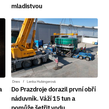
mladistvou
Dnes
Lenka Hubingerová
a
Do Prazdroje dorazil první obří
náduvník. Váží 15 tun a
pomůže šetřit vodu