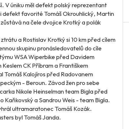
šší. V úniku měl defekt polský reprezentant
i defekt favorité Tomáš Okrouhlický, Martin
 zůstává na čele dvojice Krotký a polák
ztrátu a Rostislav Krotký si 10 km před cílem
člennou skupinu pronásledovatelů do cíle
o týmu WSA Wiperbike před Davidem
m Keslem CK Příbram a Františkem
al Tomáš Kalojíros před Radovanem
peckým - Beroun. Závod žen pro sebe
ýcarka Nikole Heinselman team Bigla před
o Kaňkovský a Sandrou Weis - team Bigla.
vyhrál ultramaratonec Tomáš Kozák.
asters byl Tomáš Janda.