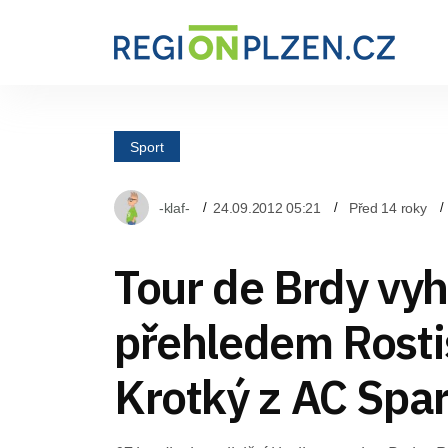
Sport
-klaf-
24.09.2012 05:21
Před 14 roky
Tour de Brdy vyh
přehledem Rosti
Krotký z AC Spa