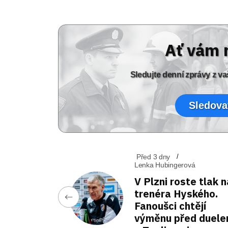
Ať vám 
Sledujte denní zprávy z 
Sledova
Před 3 dny
Lenka Hubingerová
V Plzni roste tlak n
trenéra Hyského.
Fanoušci chtějí
výměnu před duel