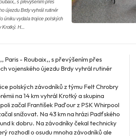
 Roubaix,, s převýšením přes
o újezdu Brdy vyhrál rutinér
do úniku vydala trojice polských
Krotký. H...
u ,, Paris - Roubaix,, s převýšením přes
ch vojenského újezdu Brdy vyhrál rutinér
ojice polských závodníků z týmu Felt Chrobry
rémii na 14 km vyhrál Krotký a skupina
 poli začal František Paďour z PSK Whirpool
začal snižovat. Na 43 km na hrázi Padťského
kund k dobru. Na závodníky čekal technicky
terý rozhodl o osudu mnoha závodníků ale