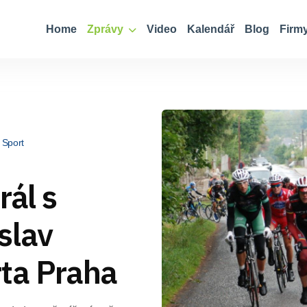
Home
Zprávy
Video
Kalendář
Blog
Firm
Sport
rál s
slav
rta Praha