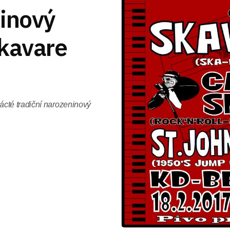
ninový
Skavare
cté tradiční narozeninový