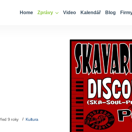
Home
Zprávy
Video
Kalendář
Blog
Firm
řed 9 roky
Kultura