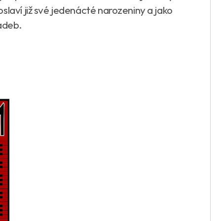
slaví již své jedenácté narozeniny a jako
ladeb.