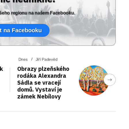
vašeho regionu na našem Facebooku.
t na Facebooku
Dnes
Jiří Padevěd
ek
Obrazy plzeňského
rodáka Alexandra
Sádla se vracejí
domů. Vystaví je
zámek Nebílovy