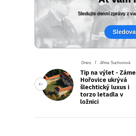
Sledujte denní zprávy z 
Sledova
Dnes
Jiřina Suchorová
Tip na výlet - Zám
Hořovice ukrývá
šlechtický luxus i
torzo letadla v
ložnici