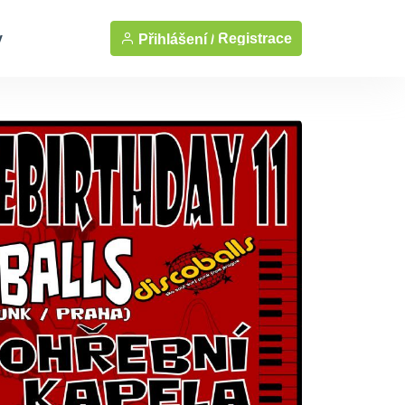
y
Registrace
Přihlášení /