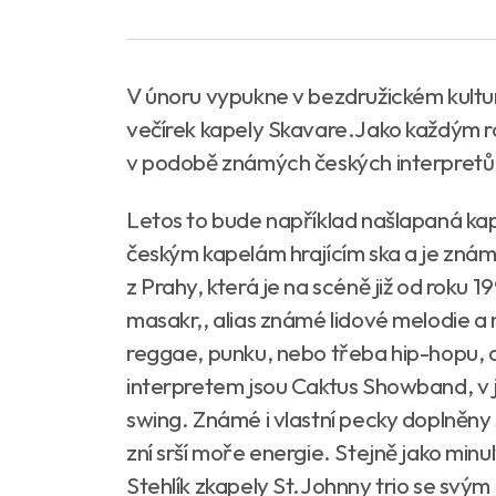
V únoru vypukne v bezdružickém kultur
večírek kapely Skavare.Jako každým roke
v podobě známých českých interpretů
Letos to bude například našlapaná kape
českým kapelám hrajícím ska a je znám
z Prahy, která je na scéně již od roku 1
masakr,, alias známé lidové melodie a 
reggae, punku, nebo třeba hip-hopu, d
interpretem jsou Caktus Showband, v je
swing. Známé i vlastní pecky doplněny 
zní srší moře energie. Stejně jako minu
Stehlík zkapely St.Johnny trio se sv