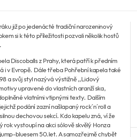
áku již po jedenácté tradiční narozeninový
m si k této příležitosti pozvali několik hostů
.
la Discoballs z Prahy, která patří k předním
á i v Evropě. Dále třeba Pohřební kapela také
998 a svůj styl nazývá výstižně ,,Lidový
motivy upravené do vlastních aranží ska,
oplněné vlatními vtipnými texty. Dalším
jichž podání zazní našlapaný rock´n´roll a
silnou dechovou sekcí. Kdo kapelu zná, ví že
lý rok vystoupí na akci sólově skvělý Honza
ým jump-bluesem 50.let. A samozřejmě chybět