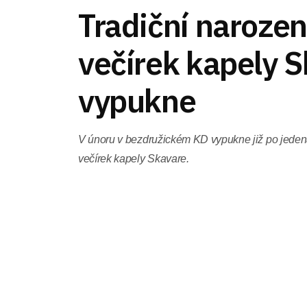
Tradiční naroze
večírek kapely 
vypukne
V únoru v bezdružickém KD vypukne již po jedená
večírek kapely Skavare.