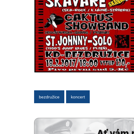
bezdružice
koncert
Ať vám 