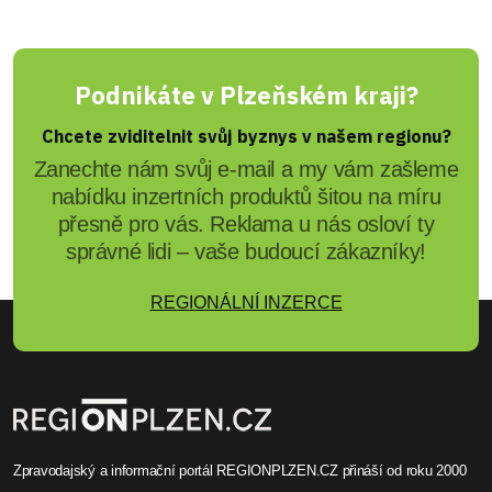
Podnikáte v Plzeňském kraji?
Chcete zviditelnit svůj byznys v našem regionu?
Zanechte nám svůj e-mail a my vám zašleme
nabídku inzertních produktů šitou na míru
přesně pro vás. Reklama u nás osloví ty
správné lidi – vaše budoucí zákazníky!
REGIONÁLNÍ INZERCE
Zpravodajský a informační portál REGIONPLZEN.CZ přináší od roku 2000