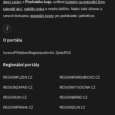
denní zprávy
z
Plzeňského kraje
, ověřené
kontakty na regionální firmy
,
kalendář akcí
,
nabídky práce
a mnoho dalšího. Nabízí také účinnou a
cenově dostupnou
regionální inzerci
pro podnikatele i jednotlivce.
O portálu
Inzerce
Přihlášení
Registrace
Archiv Zpráv
RSS
Regionální portály
REGIONPLZEN.CZ
REGIONPARDUBICKO.CZ
REGIONZAPAD.CZ
REGIONVYSOCINA.CZ
REGIONJIH.CZ
REGIONBRNO.CZ
REGIONPRAHA.CZ
REGIONZLIN.CZ