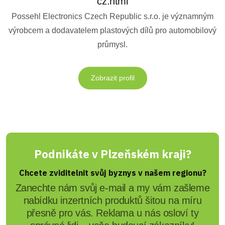
cz.html
Possehl Electronics Czech Republic s.r.o. je významným
výrobcem a dodavatelem plastových dílů pro automobilový
průmysl.
Zobrazit profil
Podnikáte v Plzeňském kraji?
Chcete zviditelnit svůj byznys v našem regionu?
Zanechte nám svůj e-mail a my vám zašleme
nabídku inzertních produktů šitou na míru
přesně pro vás. Reklama u nás osloví ty