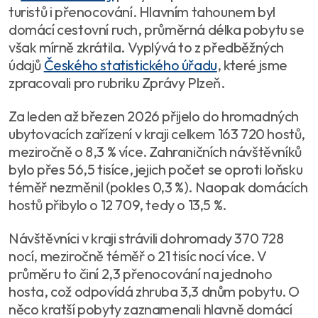
turistů i přenocování. Hlavním tahounem byl
domácí cestovní ruch, průměrná délka pobytu se
však mírně zkrátila. Vyplývá to z předběžných
údajů
Českého statistického úřadu
, které jsme
zpracovali pro rubriku Zprávy Plzeň.
Za leden až březen 2026 přijelo do hromadných
ubytovacích zařízení v kraji celkem 163 720 hostů,
meziročně o 8,3 % více. Zahraničních návštěvníků
bylo přes 56,5 tisíce, jejich počet se oproti loňsku
téměř nezměnil (pokles 0,3 %). Naopak domácích
hostů přibylo o 12 709, tedy o 13,5 %.
Návštěvníci v kraji strávili dohromady 370 728
nocí, meziročně téměř o 21 tisíc nocí více. V
průměru to činí 2,3 přenocování na jednoho
hosta, což odpovídá zhruba 3,3 dnům pobytu. O
něco kratší pobyty zaznamenali hlavně domácí