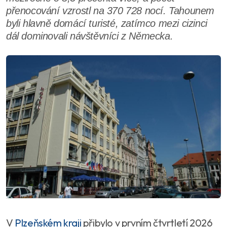
přenocování vzrostl na 370 728 nocí. Tahounem
byli hlavně domácí turisté, zatímco mezi cizinci
dál dominovali návštěvníci z Německa.
V
Plzeňském kraji
přibylo v prvním čtvrtletí 2026