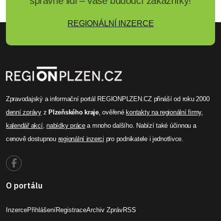
správné lidi – vaše budoucí zákazníky!
REGIONÁLNÍ INZERCE
Zpravodajský a informační portál REGIONPLZEN.CZ přináší od roku 2000
denní zprávy
z
Plzeňského kraje
, ověřené
kontakty na regionální firmy
,
kalendář akcí
,
nabídky práce
a mnoho dalšího. Nabízí také účinnou a
cenově dostupnou
regionální inzerci
pro podnikatele i jednotlivce.
O portálu
Inzerce
Přihlášení
Registrace
Archiv Zpráv
RSS