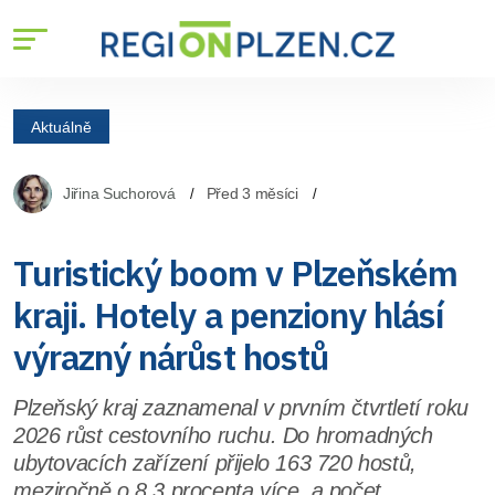
Aktuálně
Jiřina Suchorová
Před 3 měsíci
Turistický boom v Plzeňském
kraji. Hotely a penziony hlásí
výrazný nárůst hostů
Plzeňský kraj zaznamenal v prvním čtvrtletí roku
2026 růst cestovního ruchu. Do hromadných
ubytovacích zařízení přijelo 163 720 hostů,
meziročně o 8,3 procenta více, a počet