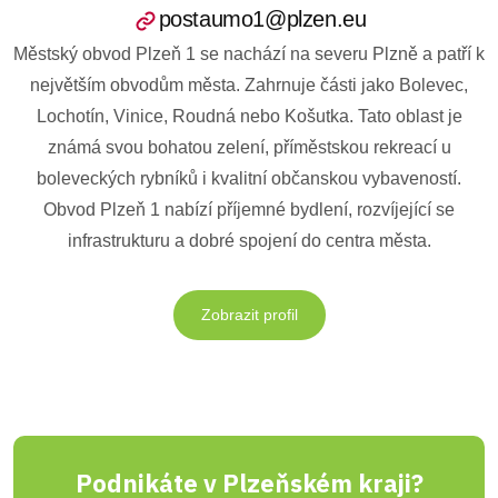
postaumo1@plzen.eu
Městský obvod Plzeň 1 se nachází na severu Plzně a patří k
největším obvodům města. Zahrnuje části jako Bolevec,
Lochotín, Vinice, Roudná nebo Košutka. Tato oblast je
známá svou bohatou zelení, příměstskou rekreací u
boleveckých rybníků i kvalitní občanskou vybaveností.
Obvod Plzeň 1 nabízí příjemné bydlení, rozvíjející se
infrastrukturu a dobré spojení do centra města.
Zobrazit profil
Podnikáte v Plzeňském kraji?