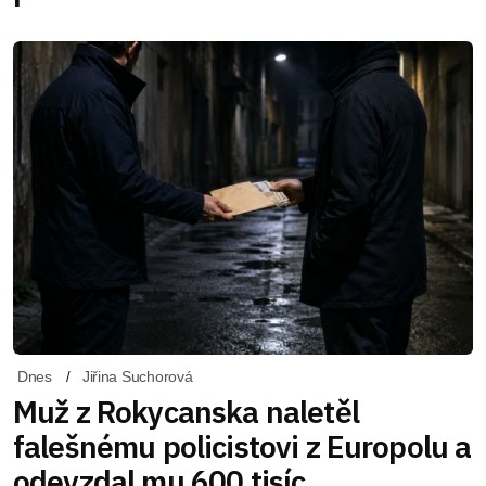
Dnes
Jiřina Suchorová
Muž z Rokycanska naletěl
falešnému policistovi z Europolu a
odevzdal mu 600 tisíc