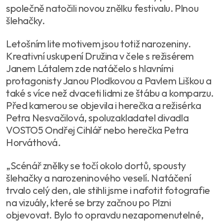
společně natočili novou znělku festivalu. Plnou
šlehačky.
Letošním lite motivem jsou totiž narozeniny.
Kreativní uskupení Družina v čele s režisérem
Janem Látalem zde natáčelo s hlavními
protagonisty Janou Plodkovou a Pavlem Liškou a
také s více než dvaceti lidmi ze štábu a komparzu.
Před kamerou se objevila i herečka a režisérka
Petra Nesvačilová, spoluzakladatel divadla
VOSTO5 Ondřej Cihlář nebo herečka Petra
Horváthová.
„Scénář znělky se točí okolo dortů, spousty
šlehačky a narozeninového veselí. Natáčení
trvalo celý den, ale stihli jsme i nafotit fotografie
na vizuály, které se brzy začnou po Plzni
objevovat. Bylo to opravdu nezapomenutelné,