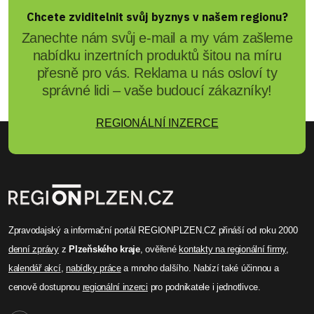
Chcete zviditelnit svůj byznys v našem regionu?
Zanechte nám svůj e-mail a my vám zašleme
nabídku inzertních produktů šitou na míru
přesně pro vás. Reklama u nás osloví ty
správné lidi – vaše budoucí zákazníky!
REGIONÁLNÍ INZERCE
Zpravodajský a informační portál REGIONPLZEN.CZ přináší od roku 2000
denní zprávy
z
Plzeňského kraje
, ověřené
kontakty na regionální firmy
,
kalendář akcí
,
nabídky práce
a mnoho dalšího. Nabízí také účinnou a
cenově dostupnou
regionální inzerci
pro podnikatele i jednotlivce.