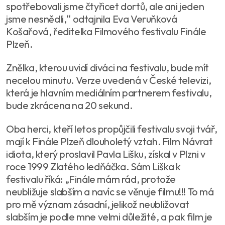
spotřebovali jsme čtyřicet dortů, ale ani jeden
jsme nesnědli,“ odtajnila Eva Veruňková
Košařová, ředitelka Filmového festivalu Finále
Plzeň.
Znělka, kterou uvidí diváci na festivalu, bude mít
necelou minutu. Verze uvedená v České televizi,
která je hlavním mediálním partnerem festivalu,
bude zkrácena na 20 sekund.
Oba herci, kteří letos propůjčili festivalu svoji tvář,
mají k Finále Plzeň dlouholetý vztah. Film Návrat
idiota, který proslavil Pavla Lišku, získal v Plzni v
roce 1999 Zlatého ledňáčka. Sám Liška k
festivalu říká: „Finále mám rád, protože
neubližuje slabším a navíc se věnuje filmu!!! To má
pro mě význam zásadní, jelikož neubližovat
slabším je podle mne velmi důležité, a pak film je