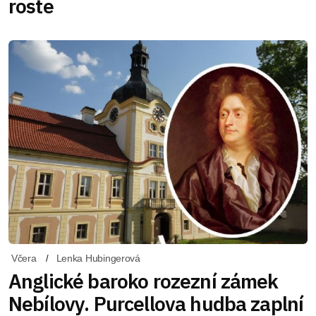
roste
Včera
Lenka Hubingerová
Anglické baroko rozezní zámek
Nebílovy. Purcellova hudba zaplní