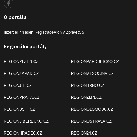
O portálu
Inzerce
Přihlášení
Registrace
Archiv Zpráv
RSS
Regionální portály
REGIONPLZEN.CZ
REGIONPARDUBICKO.CZ
REGIONZAPAD.CZ
REGIONVYSOCINA.CZ
REGIONJIH.CZ
REGIONBRNO.CZ
REGIONPRAHA.CZ
REGIONZLIN.CZ
REGIONUSTI.CZ
REGIONOLOMOUC.CZ
REGIONLIBERECKO.CZ
REGIONOSTRAVA.CZ
REGIONHRADEC.CZ
REGION24.CZ