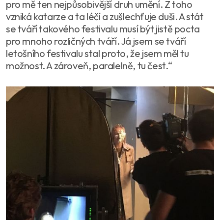
pro mě ten nejpůsobivější druh umění. Z toho
vzniká katarze a ta léčí a zušlechťuje duši. A stát
se tváří takového festivalu musí být jistě pocta
pro mnoho rozličných tváří. Já jsem se tváří
letošního festivalu stal proto, že jsem měl tu
možnost. A zároveň, paralelně, tu čest.“