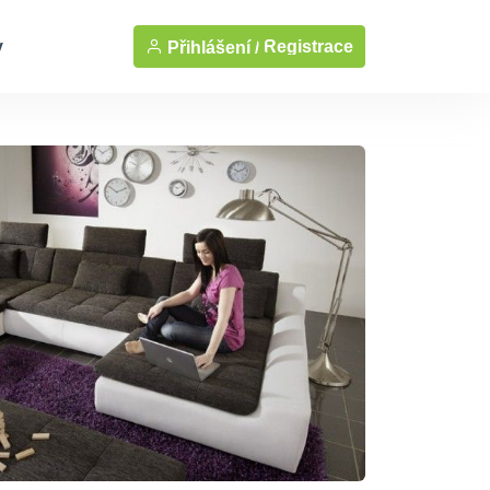
y
Registrace
Přihlášení /