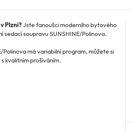
v Plzni?
Jste fanoušci moderního bytového
tní sedací soupravu SUNSHINE/Polinova.
olinova má variabilní program, můžete si
 s kvalitním prošíváním.