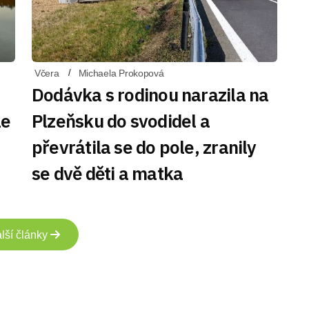
Včera
Michaela Prokopová
Dodávka s rodinou narazila na
le
Plzeňsku do svodidel a
převrátila se do pole, zranily
se dvě děti a matka
lší články