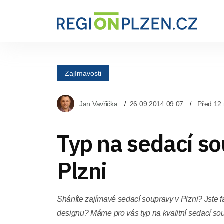
Zajímavosti
Jan Vavřička
26.09.2014 09:07
Před 12 
Typ na sedací so
Plzni
Sháníte zajímavé sedací soupravy v Plzni? Jste
designu? Máme pro vás typ na kvalitní sedací 