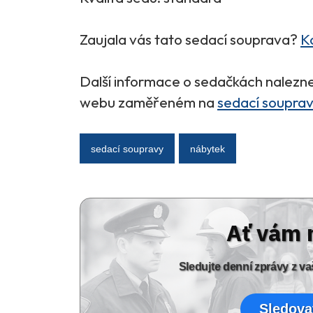
Zaujala vás tato sedací souprava?
K
Další informace o sedačkách nalezn
webu zaměřeném na
sedací soupravy
sedací soupravy
nábytek
Ať vám 
Sledujte denní zprávy z 
Sledova