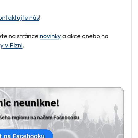
ontaktujte nás
!
ete na stránce
novinky
a akce anebo na
 v Plzni
.
nic neunikne!
vašeho regionu na našem Facebooku.
t na Facebooku