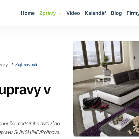
Home
Zprávy
Video
Kalendář
Blog
Firm
roky
Zajímavosti
upravy v
 fanoušci moderního bytového
soupravu SUNSHINE/Polinova.