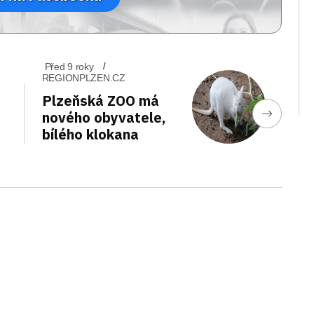
Před 9 roky
REGIONPLZEN.CZ
Plzeňská ZOO má
nového obyvatele,
bílého klokana