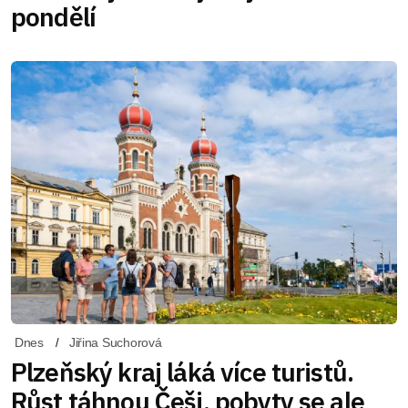
pondělí
Dnes
Jiřina Suchorová
Plzeňský kraj láká více turistů.
Růst táhnou Češi, pobyty se ale