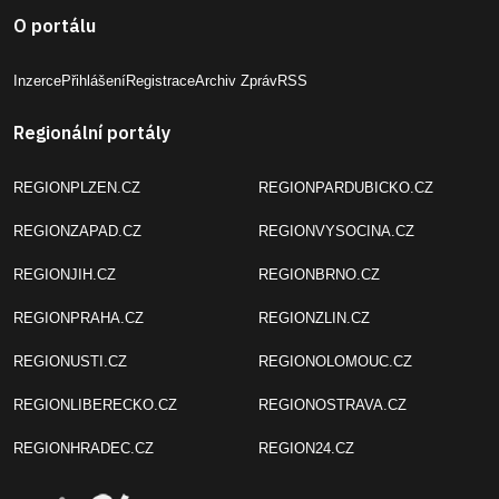
O portálu
Inzerce
Přihlášení
Registrace
Archiv Zpráv
RSS
Regionální portály
REGIONPLZEN.CZ
REGIONPARDUBICKO.CZ
REGIONZAPAD.CZ
REGIONVYSOCINA.CZ
REGIONJIH.CZ
REGIONBRNO.CZ
REGIONPRAHA.CZ
REGIONZLIN.CZ
REGIONUSTI.CZ
REGIONOLOMOUC.CZ
REGIONLIBERECKO.CZ
REGIONOSTRAVA.CZ
REGIONHRADEC.CZ
REGION24.CZ