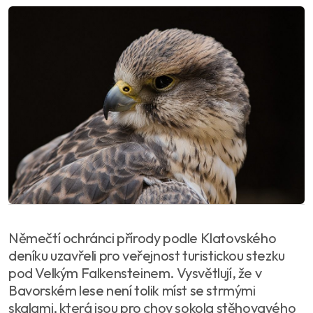
Němečtí ochránci přírody podle Klatovského
deníku uzavřeli pro veřejnost turistickou stezku
pod Velkým Falkensteinem. Vysvětlují, že v
Bavorském lese není tolik míst se strmými
skalami, která jsou pro chov sokola stěhovavého