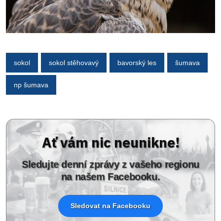
sokol
sokol stěhovavý
bavorský les
šumava
np šumava
Ať vám nic neunikne!
Sledujte denní zprávy z vašeho regionu
na našem Facebooku.
Sledovat na Facebooku