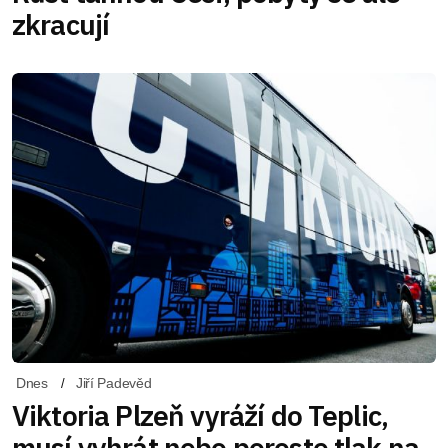
zkracují
Dnes
Jiří Padevěd
Viktoria Plzeň vyráží do Teplic,
musí vyhrát nebo poroste tlak na