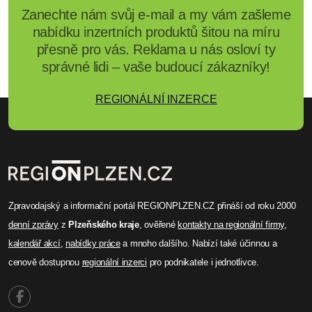
Zanechte nám svůj e-mail a my vám zašleme
nabídku inzertních produktů šitou na míru
přesně pro vás. Reklama u nás osloví ty
správné lidi – vaše budoucí zákazníky!
REGIONÁLNÍ INZERCE
Zpravodajský a informační portál REGIONPLZEN.CZ přináší od roku 2000
denní zprávy
z
Plzeňského kraje
, ověřené
kontakty na regionální firmy
,
kalendář akcí
,
nabídky práce
a mnoho dalšího. Nabízí také účinnou a
cenově dostupnou
regionální inzerci
pro podnikatele i jednotlivce.