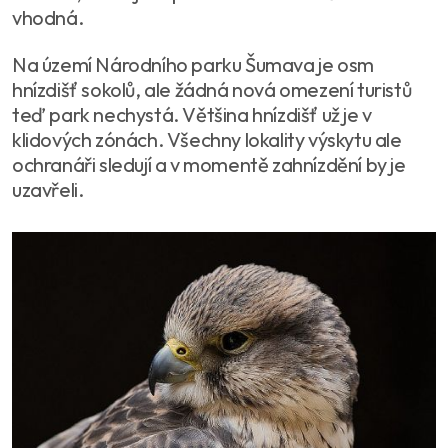
vhodná.
Na území Národního parku Šumava je osm
hnízdišť sokolů, ale žádná nová omezení turistů
teď park nechystá. Většina hnízdišť už je v
klidových zónách. Všechny lokality výskytu ale
ochranáři sledují a v momentě zahnízdění by je
uzavřeli.