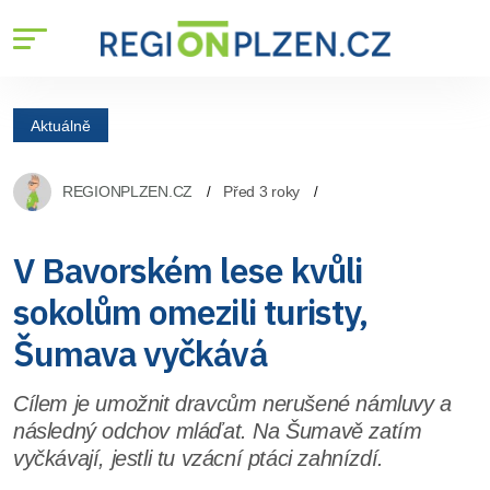
Aktuálně
REGIONPLZEN.CZ
Před 3 roky
V Bavorském lese kvůli
sokolům omezili turisty,
Šumava vyčkává
Cílem je umožnit dravcům nerušené námluvy a
následný odchov mláďat. Na Šumavě zatím
vyčkávají, jestli tu vzácní ptáci zahnízdí.