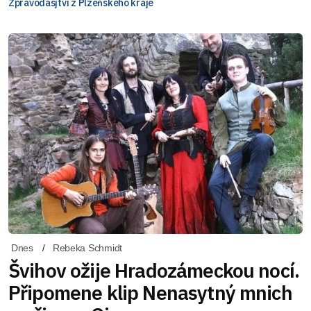
Zpravodasjtví z Plzeňského kraje
Dnes
Rebeka Schmidt
Švihov ožije Hradozámeckou nocí.
Připomene klip Nenasytný mnich