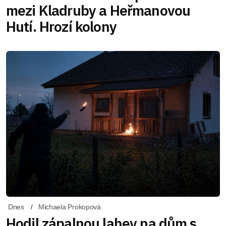
mezi Kladruby a Heřmanovou
Hutí. Hrozí kolony
Dnes
Michaela Prokopová
Hodil zápalnou lahev na dům s