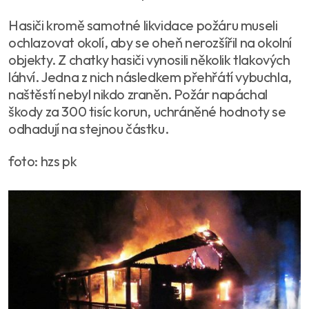
Hasiči kromě samotné likvidace požáru museli
ochlazovat okolí, aby se oheň nerozšířil na okolní
objekty. Z chatky hasiči vynosili několik tlakových
láhví. Jedna z nich následkem přehřátí vybuchla,
naštěstí nebyl nikdo zraněn. Požár napáchal
škody za 300 tisíc korun, uchráněné hodnoty se
odhadují na stejnou částku.
foto: hzs pk