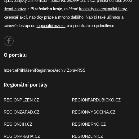
Zpravodajský a informační portál REGIONPLZEN.CZ přináší od roku 2000
denní zprávy
z
Plzeňského kraje
, ověřené
kontakty na regionální firmy
,
kalendář akcí
,
nabídky práce
a mnoho dalšího. Nabízí také účinnou a
cenově dostupnou
regionální inzerci
pro podnikatele i jednotlivce.
O portálu
Inzerce
Přihlášení
Registrace
Archiv Zpráv
RSS
Regionální portály
REGIONPLZEN.CZ
REGIONPARDUBICKO.CZ
REGIONZAPAD.CZ
REGIONVYSOCINA.CZ
REGIONJIH.CZ
REGIONBRNO.CZ
REGIONPRAHA.CZ
REGIONZLIN.CZ