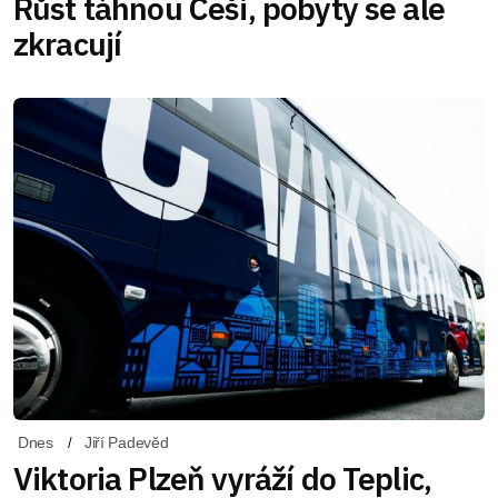
Růst táhnou Češi, pobyty se ale
zkracují
Dnes
Jiří Padevěd
Viktoria Plzeň vyráží do Teplic,