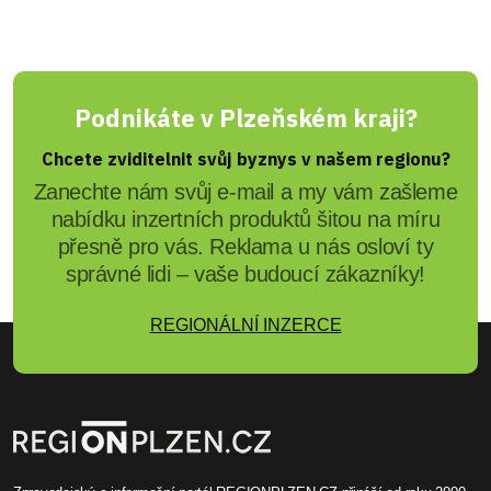
Podnikáte v Plzeňském kraji?
Chcete zviditelnit svůj byznys v našem regionu?
Zanechte nám svůj e-mail a my vám zašleme
nabídku inzertních produktů šitou na míru
přesně pro vás. Reklama u nás osloví ty
správné lidi – vaše budoucí zákazníky!
REGIONÁLNÍ INZERCE