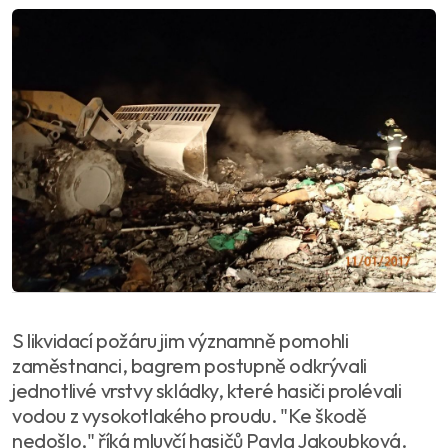
S likvidací požáru jim významně pomohli
zaměstnanci, bagrem postupně odkrývali
jednotlivé vrstvy skládky, které hasiči prolévali
vodou z vysokotlakého proudu. "Ke škodě
nedošlo," říká mluvčí hasičů Pavla Jakoubková.