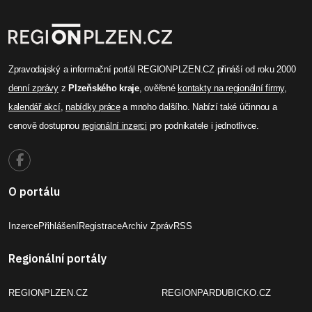
Zpravodajský a informační portál REGIONPLZEN.CZ přináší od roku 2000
denní zprávy
z
Plzeňského kraje
, ověřené
kontakty na regionální firmy
,
kalendář akcí
,
nabídky práce
a mnoho dalšího. Nabízí také účinnou a
cenově dostupnou
regionální inzerci
pro podnikatele i jednotlivce.
O portálu
Inzerce
Přihlášení
Registrace
Archiv Zpráv
RSS
Regionální portály
REGIONPLZEN.CZ
REGIONPARDUBICKO.CZ