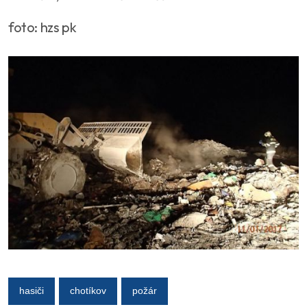
foto: hzs pk
hasiči
chotíkov
požár